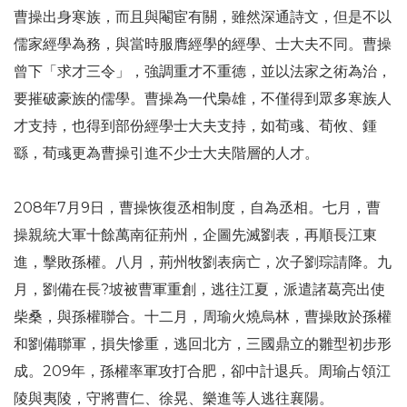
曹操出身寒族，而且與閹宦有關，雖然深通詩文，但是不以
儒家經學為務，與當時服膺經學的經學、士大夫不同。曹操
曾下「求才三令」，強調重才不重德，並以法家之術為治，
要摧破豪族的儒學。曹操為一代梟雄，不僅得到眾多寒族人
才支持，也得到部份經學士大夫支持，如荀彧、荀攸、鍾
繇，荀彧更為曹操引進不少士大夫階層的人才。
208年7月9日，曹操恢復丞相制度，自為丞相。七月，曹
操親統大軍十餘萬南征荊州，企圖先滅劉表，再順長江東
進，擊敗孫權。八月，荊州牧劉表病亡，次子劉琮請降。九
月，劉備在長?坡被曹軍重創，逃往江夏，派遣諸葛亮出使
柴桑，與孫權聯合。十二月，周瑜火燒烏林，曹操敗於孫權
和劉備聯軍，損失慘重，逃回北方，三國鼎立的雛型初步形
成。209年，孫權率軍攻打合肥，卻中計退兵。周瑜占領江
陵與夷陵，守將曹仁、徐晃、樂進等人逃往襄陽。