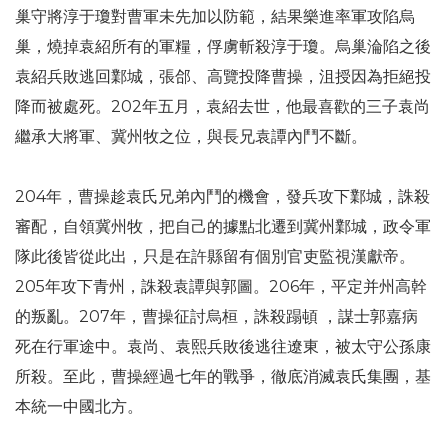
巢守將淳于瓊對曹軍未先加以防範，結果樂進率軍攻陷烏
巢，燒掉袁紹所有的軍糧，俘虜斬殺淳于瓊。烏巢淪陷之後
袁紹兵敗逃回鄴城，張郃、高覽投降曹操，沮授因為拒絕投
降而被處死。202年五月，袁紹去世，他最喜歡的三子袁尚
繼承大將軍、冀州牧之位，與長兄袁譚內鬥不斷。
204年，曹操趁袁氏兄弟內鬥的機會，發兵攻下鄴城，誅殺
審配，自領冀州牧，把自己的據點北遷到冀州鄴城，政令軍
隊此後皆從此出，只是在許縣留有個別官吏監視漢獻帝。
205年攻下青州，誅殺袁譚與郭圖。206年，平定并州高幹
的叛亂。207年，曹操征討烏桓，誅殺蹋頓 ，謀士郭嘉病
死在行軍途中。袁尚、袁熙兵敗後逃往遼東，被太守公孫康
所殺。至此，曹操經過七年的戰爭，徹底消滅袁氏集團，基
本統一中國北方。