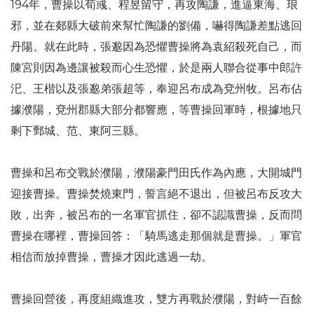
194年，曹操以荀彧、程昱留守，再攻陶謙，進逼東海、琅
邪，並在郯縣大破前來幫忙陶謙的劉備，嚇得陶謙差點逃回
丹陽。就在此時，張邈因為恐懼曹操將為袁紹殺死自己，而
陳宮則因為邊讓被殺而心生恐懼，於是兩人聯合從事中郎許
汜、王楷以及張邈弟張超等，奉迎呂布成為兗州牧。呂布佔
據濮陽，兗州郡縣大部分都響應，等曹操回軍時，根據地只
剩下鄄城、范、東阿三縣。
曹操和呂布交戰於濮陽，濮陽豪門田氏作為內應，大開城門
迎接曹操。曹操焚燒東門，誓言絕不退出，但被呂布反攻大
敗，出奔，被呂布的一名軍官抓住，卻不認識曹操，反而問
曹操在哪裡，曹操回答：「騎馬逃走那個就是曹操。」軍官
相信而放掉曹操，曹操才因此逃過一劫。
曹操回營後，再度組織進攻，雙方再戰於濮陽，對峙一百餘