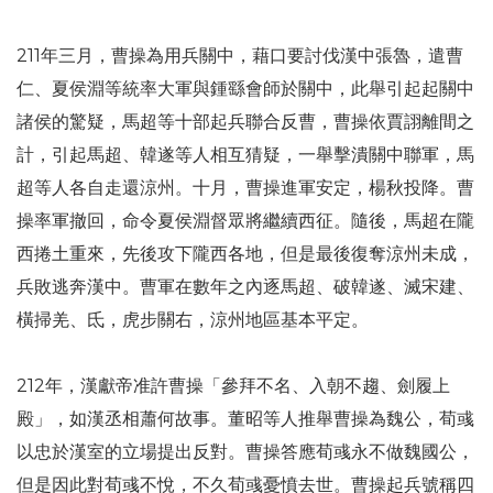
211年三月，曹操為用兵關中，藉口要討伐漢中張魯，遣曹
仁、夏侯淵等統率大軍與鍾繇會師於關中，此舉引起起關中
諸侯的驚疑，馬超等十部起兵聯合反曹，曹操依賈詡離間之
計，引起馬超、韓遂等人相互猜疑，一舉擊潰關中聯軍，馬
超等人各自走還涼州。十月，曹操進軍安定，楊秋投降。曹
操率軍撤回，命令夏侯淵督眾將繼續西征。隨後，馬超在隴
西捲土重來，先後攻下隴西各地，但是最後復奪涼州未成，
兵敗逃奔漢中。曹軍在數年之內逐馬超、破韓遂、滅宋建、
橫掃羌、氐，虎步關右，涼州地區基本平定。
212年，漢獻帝准許曹操「參拜不名、入朝不趨、劍履上
殿」，如漢丞相蕭何故事。董昭等人推舉曹操為魏公，荀彧
以忠於漢室的立場提出反對。曹操答應荀彧永不做魏國公，
但是因此對荀彧不悅，不久荀彧憂憤去世。曹操起兵號稱四