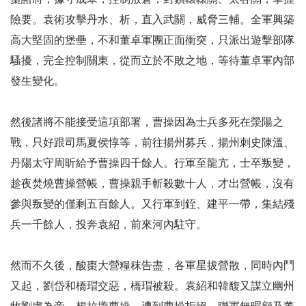
險要。袁術攻擊丹水、析，直入武關，威脅三輔。全軍興築
高大堅固的堡壘，不和董卓軍團正面衝突，只派出遊擊部隊
騷擾，完全控制關東，從而立於不敗之地，等待董卓軍內部
發生變化。
然後諸將不能接受這項部署，曹操因為士兵多死在滎陽之
戰，只好跟司馬夏侯惇等，前往揚州募兵，揚州刺史陳溫、
丹陽太守周昕給予曹操四千餘人。行軍至龍亢，士卒叛變，
趁夜焚燒曹操營帳，曹操親手斬殺數十人，才出營帳，沒有
參與叛變的僅剩五百餘人。又行軍到銍、建平一帶，集結殘
兵一千餘人，投奔袁紹，前來河內駐守。
然而不久後，酸棗大營糧秣告盡，各軍星拔營散，同時內鬥
又起，劉岱和橋瑁交惡，橋瑁被殺。袁紹和韓馥又謀立幽州