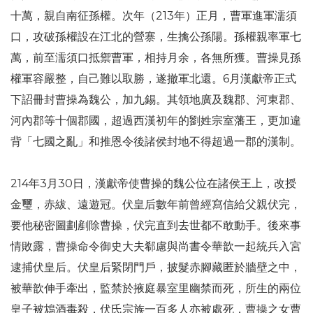
十萬，親自南征孫權。次年（213年）正月，曹軍進軍濡須
口，攻破孫權設在江北的營寨，生擒公孫陽。孫權親率軍七
萬，前至濡須口抵禦曹軍，相持月余，各無所獲。曹操見孫
權軍容嚴整，自己難以取勝，遂撤軍北還。6月漢獻帝正式
下詔冊封曹操為魏公，加九錫。其領地廣及魏郡、河東郡、
河內郡等十個郡國，超過西漢初年的劉姓宗室藩王，更加違
背「七國之亂」和推恩令後諸侯封地不得超過一郡的漢制。
214年3月30日，漢獻帝使曹操的魏公位在諸侯王上，改授
金璽，赤紱、遠遊冠。伏皇后數年前曾經寫信給父親伏完，
要他秘密圖劃剷除曹操，伏完直到去世都不敢動手。後來事
情敗露，曹操命令御史大夫郗慮與尚書令華歆一起統兵入宮
逮捕伏皇后。伏皇后緊閉門戶，披髮赤腳藏匿於牆壁之中，
被華歆伸手牽出，監禁於掖庭暴室里幽禁而死，所生的兩位
皇子被鴆酒毒殺，伏氏宗族一百多人亦被處死，曹操之女曹