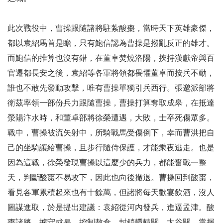
此次戰役中，曹操跟隨諸將駐紮酸棗，當時天下英雄豪傑，
都以袁紹馬首是瞻，只有鮑信認為曹操是撥亂反正的雄才。
而鮑信的推算也沒有錯，在董卓焚燒洛陽，挾持漢獻帝與百
官遷都長安之後，袁紹等各軍將領都畏懼董卓而按兵不動，
誰也不敢先發動攻擊，唯有曹操單獨引兵西行。張邈派部將
衛茲率領一部份兵力跟隨曹操，曹操打算奪取成皋，在抵達
滎陽汴水時，和董卓部將徐榮遭遇，大敗，士卒死傷眾多。
戰中，曹操被流矢射中，所騎戰馬受傷倒下，幸而曹洪把自
己的坐騎讓給曹操，且步行隨侍保護，才能乘夜逃走。也是
因為這戰，徐榮發現曹操以這麼少的兵力，都能奮戰一整
天，判斷酸棗不易攻下，因此也向後撤退。曹操回到酸棗，
看見各軍累積起來也有十餘萬，但諸將每天歡宴飲酒，沒人
圖謀進取，於是提出建議：袁紹從河內發兵，進逼孟津。酸
棗諸將，據守成皋，控制敖倉，封鎖轘轅關、太谷關，掌握