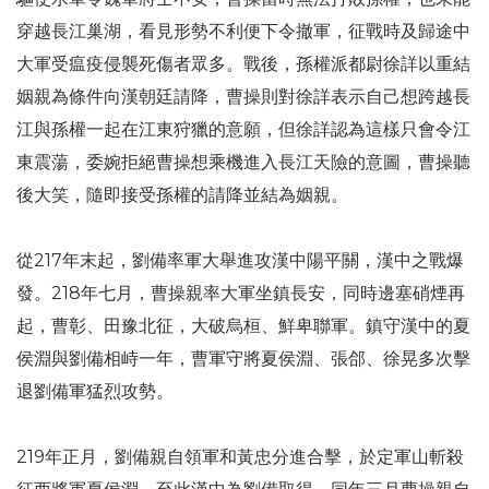
穿越長江巢湖，看見形勢不利便下令撤軍，征戰時及歸途中
大軍受瘟疫侵襲死傷者眾多。戰後，孫權派都尉徐詳以重結
姻親為條件向漢朝廷請降，曹操則對徐詳表示自己想跨越長
江與孫權一起在江東狩獵的意願，但徐詳認為這樣只會令江
東震蕩，委婉拒絕曹操想乘機進入長江天險的意圖，曹操聽
後大笑，隨即接受孫權的請降並結為姻親。
從217年末起，劉備率軍大舉進攻漢中陽平關，漢中之戰爆
發。218年七月，曹操親率大軍坐鎮長安，同時邊塞硝煙再
起，曹彰、田豫北征，大破烏桓、鮮卑聯軍。鎮守漢中的夏
侯淵與劉備相峙一年，曹軍守將夏侯淵、張郃、徐晃多次擊
退劉備軍猛烈攻勢。
219年正月，劉備親自領軍和黃忠分進合擊，於定軍山斬殺