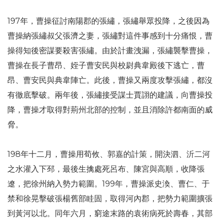
197年，曹操征討南陽郡的張繡，張繡舉眾投降，之後因為
曹操納張繡叔父張濟之妻，張繡對這件事感到十分痛恨，曹
操得知後密謀要殺害張繡。由於計畫洩漏，張繡襲擊曹操，
曹操在長子曹昂、姪子曹安民與校尉典韋殿後下逃亡，曹
昂、曹安民與典韋陣亡。此後，曹操又兩度攻擊張繡，都沒
有徹底擊破。兩年後，張繡接受謀士賈詡的建議，向曹操投
降，曹操才取得對荊州北部的控制，並且消除許都南面的威
脅。
198年十二月，曹操用荀攸、郭嘉的計策，開決泗、沂二河
之水灌入下邳，最後生擒處死呂布、陳宮與高順，收降張
遼，把徐州納入勢力範圍。199年，曹操派史渙、曹仁、于
禁和徐晃擊破張楊舊部眭固，取得河內郡，把勢力範圍擴張
到黃河以北。同年六月，窮途末路的袁術病死於壽春，其部