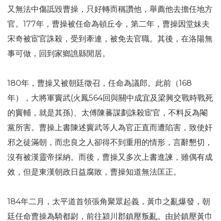
又無法中傷詆毀曹操，只好轉而稱讚他，舉薦他去擔任地方
官。177年，曹操被任命為頓丘令，第二年，曹操因堂妹夫
宋奇被宦官誅殺，受到牽連，被免去官職。其後，在洛陽無
事可做，回到家鄉譙縣閒居。
180年，曹操又被朝廷徵召，任命為議郎。此前（168
年），大將軍竇武(火鳳564回與關中成宜及梁興交戰時戰死
的竇輔，就是其孫)、太傅陳蕃謀劃誅殺宦官，不料反為閹
黨所害。曹操上書陳述竇武等人為官正直而遭陷害，致使奸
邪之徒滿朝，而忠良之人卻得不到重用的情形，言辭懇切，
沒有被漢靈帝採納。而後，曹操又多次上書進諫，雖偶有成
效，但是東漢朝政日益腐敗，曹操知道無法匡正。
184年二月，太平道首領張角聚眾起義，黃巾之亂爆發，朝
廷任命曹操為騎都尉，前往潁川郡鎮壓叛亂。由於鎮壓黃巾