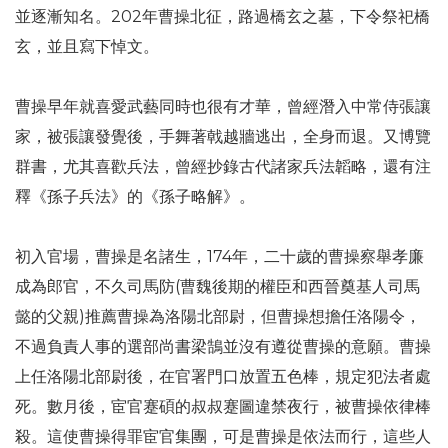
並逐漸知名。202年曹操北征，路過橋玄之墓，下令祭祀橋
玄，並且寫下悼文。
曹操早年就喜愛武藝同時也很有才華，曾經潛入中常侍張讓
家，被張讓發覺後，手舞著戟越牆逃出，全身而退。又博覽
群書，尤其喜歡兵法，曾經抄錄古代諸家兵法韜略，還有注
釋《孫子兵法》的《孫子略解》。
初入官場，曹操是名諸生，174年，二十歲的曹操察舉孝廉
成為郎官，不久司馬防(曹魏後期的權臣和西晉奠基人司馬
懿的父親)推薦曹操為洛陽北部尉，但曹操想擔任洛陽令，
不過負責人事的選部尚書梁鵠並沒有遵從曹操的意願。曹操
上任洛陽北部尉後，在官署門口放置五色棒，規定犯法者處
死。數月後，宦官蹇碩的叔叔蹇圖違禁夜行，被曹操依律棒
殺。這使曹操得罪宦官集團，可是曹操是依法而行，這些人