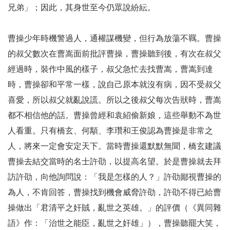
兄弟」；因此，其身世至今仍眾說紛紜。
曹操少年時機警過人，通權謀機變，但行為放蕩不羈。曹操
的叔父數次在曹嵩面前批評曹操，曹操聽到後，有次在叔父
經過時，裝作中風的樣子，叔父急忙去找曹嵩，曹嵩到達
時，曹操卻和平常一樣，說自己原本就沒有病，因不受叔父
喜愛，所以叔父就亂說謊。所以之後叔父每次告狀時，曹嵩
都不相信他的話。曹操曾經和袁紹偷新娘，這些舉動不為世
人看重。只有橋玄、何顒、李瓚和王俊認為曹操是非常之
人，將來一定會安定天下。當時曹操還默默無聞，橋玄建議
曹操去結交當時的名士許劭，以提高名望。於是曹操就去拜
訪許劭，向他詢問說：「我是怎樣的人？」許劭鄙視曹操的
為人，不肯回答，曹操找到機會威脅許劭，許劭不得已給曹
操做出「君清平之奸賊，亂世之英雄。」的評價（《異同雜
語》作：「治世之能臣，亂世之奸雄」），曹操聽罷大笑，