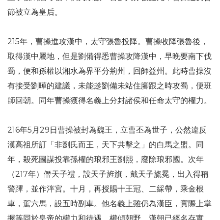
節被立為皇后。
215年，曹操進攻漢中，太守張魯投降。曹操收降張魯後，
取得漢中屬地，但是劉備得悉曹操攻降漢中，早晚要南下伐
蜀，便和孫權以湘水為界平分荊州，回師益州。此時曹操沒
有接受劉曄的建議，未能趁劉備未站住腳跟之時攻蜀，便班
師回朝。同年曹操獲得名義上分封諸侯和任命太守的權力。
216年5月29日曹操被封為魏王，立曹丕為世子，公然違反
漢高祖所訂「非劉氏而王，天下共擊之」的白馬之盟。同
年，殺死圖謀投靠孫權的琅邪王劉熙，廢除琅邪國。次年
（217年）僭天子禮，設天子旌旗，戴天子旒冕，出入得稱
警蹕，並作泮宮。十月，再授賜十王冠、二綵帶，乘金根
車，駕六馬，設五時副車。他名義上雖仍為漢臣，實際上掌
握等同於皇帝的權力和待遇，權傾朝野，漢朝已經名存實