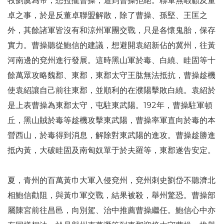
牧劉虞為帝，想拉攏曹操，遭到曹操拒絕。聯軍無暇顧及董
卓之事，於是反董卓聯盟解散，除了曹操、孫堅、王匡之
外，其餘諸軍皆沒有和涼州軍團交戰，只是各懷鬼胎，保存
實力。曹操聽從鮑信的建議，想避開袁紹新佔的冀州，往黃
河南邊的兗州進行發展。這時黑山軍於毒、白繞、眭固等十
餘萬眾攻略魏郡、東郡，東郡太守王肱無法抵抗，曹操趁機
使袁紹讓自己前往東郡，並順利的在濮陽擊敗白繞。袁紹於
是上表曹操為東郡太守，屯駐東武陽。192年，曹操駐軍頓
丘，黑山賊於毒等趁機攻擊東武陽，曹操率軍直向於毒的本
營西山，於毒得到消息，解除對東武陽的進攻。曹操趁勝進
抵內黃，大破眭固及南匈奴單于於夫羅等，東郡遂告安定。
夏，青州的百萬黃巾大軍入侵兗州，兗州刺史劉岱不聽濟北
相鮑信勸阻，與黃巾軍交戰，結果被殺，舉州驚恐。曹操部
屬陳宮前往昌邑，向別駕、治中推薦曹操繼任。鮑信心中亦