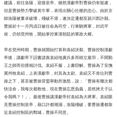
建議，前往洛陽，迎接皇帝。雖然漢獻帝對曹操仍有疑慮，
但是曹操勢力擊破黃巾軍，表現出關心社稷的忠心。由於京
師洛陽被董卓破壞，殘破不堪，遂決定遷都至潁川郡許縣。
曹操於十一月丙戌日被任命為司空，行車騎將軍，封武平
侯，仍領兗州牧，開始掌控東漢朝廷的軍政大權。
早在兗州時期，曹操就開始打算和袁紹決裂。曹操控制漢獻
帝後，讓獻帝下詔書譴責袁紹地廣兵多而樹立黨羽，不聞勤
王之師而但擅相討伐。袁紹不服，上書辯解。曹操為了安撫
冀州牧袁紹，上表漢獻帝，封其為太尉。袁紹又不肯位列曹
操之下，甚至被曹操背盟舉動所激怒，說；「曹操有幾次都
快沒命，我每次都救他，現在曹操忘恩負義，居然挾天子以
令我嗎？！」。最後曹操讓漢獻帝封袁紹為大將軍。袁紹眼
見曹操控制皇帝，藉口許都潮濕，洛陽殘破，要曹操遷都靠
近袁紹控制區的鄄城，曹操不同意。