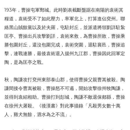
193年，曹操屯軍鄄城。此時劉表截斷盤踞在南陽的袁術其
糧道，袁術受不了如此壓力，率軍北上，打算進佔兗州。聯
絡黑山賊餘黨以及於夫羅，屯駐封丘，並派遣將領劉詳駐紮
匡亭。曹操出兵攻擊劉詳，袁術來救，為曹操所敗，曹操乘
勝包圍封丘，還沒包圍完成，袁術突圍，退駐襄邑，曹操追
擊，連戰連勝，最後袁術退入揚州九江郡，曹操因此回軍定
陶，是為匡亭之戰。
秋，陶謙攻打兗州東部泰山郡，使得曹操父親曹嵩被殺。陶
謙間接令曹嵩被殺，曹操怒不可遏，開始攻擊徐州牧陶謙，
並得到袁紹相助。曹操打到彭城，陶謙不敵退保郯縣，曹操
在徐州大屠殺。《後漢書》對此事描錄「凡殺男女數十萬
人，雞犬無餘，泗水為之不流」。