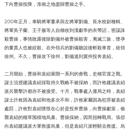
下向曹操投降，淮南之地盡歸曹操之手。
200年正月，車騎將軍董承與左將軍劉備、長水校尉種輯、
將軍吳子蘭、王子服等人自稱收到漢獻帝的衣帶詔，密謀誅
殺曹操，事情敗露後除劉備外被曹操殺害，夷滅三族，懷孕
的董貴人也被絞殺。在外領兵的劉備聽說後斬殺車胄，統領
徐州。不久，曹操攻下徐州，劉備逃到冀州投奔袁紹。
二月開始，曹操和袁紹展開一系列的會戰，史稱官渡之戰。
謀士沮授建議袁紹採取持久戰略不被採納，而許攸建議袁紹
派兵襲擊許都亦不被接受。十月，戰事處入僵局之時，袁紹
謀士許攸因為袁紹和他多次不和，許攸家屬因為犯罪被袁紹
處罰，許攸對袁紹懷恨在心於是投奔曹操，向曹操獻策，偷
襲袁紹的糧草囤積地烏巢。曹操採納，因而扭轉戰局。張郃
向袁紹建議派大軍救援烏巢，但是袁紹只派輕騎去救援。烏