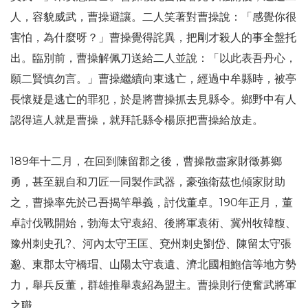
人，容貌威武，曹操避讓。二人笑著對曹操說：「感覺你很
害怕，為什麼呀？」曹操覺得詫異，把剛才殺人的事全盤托
出。臨別前，曹操解佩刀送給二人並說：「以此表吾丹心，
願二賢慎勿言。」曹操繼續向東逃亡，經過中牟縣時，被亭
長懷疑是逃亡的罪犯，於是將曹操抓去見縣令。鄉野中有人
認得這人就是曹操，就拜託縣令楊原把曹操給放走。
189年十二月，在回到陳留郡之後，曹操散盡家財徵募鄉
勇，甚至親自和刀匠一同製作武器，豪強衛茲也傾家財助
之，曹操率先於己吾揭竿舉義，討伐董卓。190年正月，董
卓討伐戰開始，勃海太守袁紹、後將軍袁術、冀州牧韓馥、
豫州刺史孔?、河內太守王匡、兗州刺史劉岱、陳留太守張
邈、東郡太守橋瑁、山陽太守袁遺、濟北國相鮑信等地方勢
力，舉兵反董，群雄推舉袁紹為盟主。曹操則行使奮武將軍
之職。