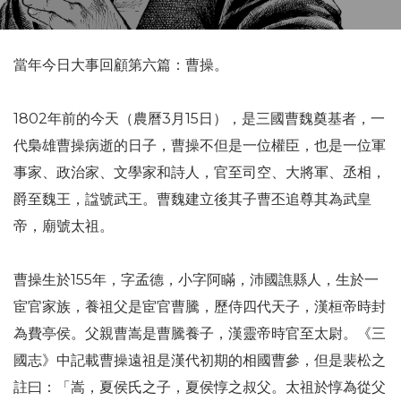
當年今日大事回顧第六篇：曹操。
1802年前的今天（農曆3月15日），是三國曹魏奠基者，一
代梟雄曹操病逝的日子，曹操不但是一位權臣，也是一位軍
事家、政治家、文學家和詩人，官至司空、大將軍、丞相，
爵至魏王，諡號武王。曹魏建立後其子曹丕追尊其為武皇
帝，廟號太祖。
曹操生於155年，字孟德，小字阿瞞，沛國譙縣人，生於一
宦官家族，養祖父是宦官曹騰，歷侍四代天子，漢桓帝時封
為費亭侯。父親曹嵩是曹騰養子，漢靈帝時官至太尉。《三
國志》中記載曹操遠祖是漢代初期的相國曹參，但是裴松之
註曰：「嵩，夏侯氏之子，夏侯惇之叔父。太祖於惇為從父