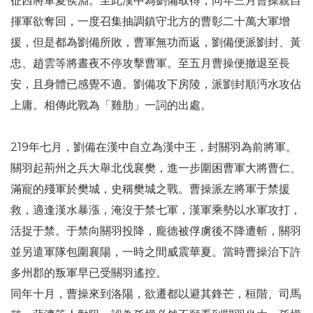
征西將軍夏侯淵。至此漢中為劉備取得，同年三月曹操親自
揮軍欲奪回，一度召集抽調鎮守北方的曹彰二十萬大軍增
援，但是都為劉備所敗，曹軍無功而返，劉備便派劉封、黃
忠、趙雲等將晝夜不停攻擊曹軍。至五月曹操便撤退至長
安，且身體已感覺不適。劉備攻下房陵，派劉封順沔水攻佔
上庸。相傳此戰為「雞肋」一詞的出處。
219年七月，劉備在漢中自立為漢中王，封關羽為前將軍。
關羽起荊州之兵大舉北伐襄樊，進一步圍困曹軍大將曹仁、
滿寵的殘軍於樊城，史稱樊城之戰。曹操派左將軍于禁援
救，適逢漢水暴漲，淹沒于禁七軍，漢軍乘勢以水軍攻打，
活捉于禁。于禁向關羽投降，龐德被俘虜後不降遭斬，關羽
並另遣軍隊包圍襄陽，一時之間威震華夏。當時曹操治下許
多州郡的叛軍早已受關羽遙控。
同年十月，曹操來到洛陽，欲遷都以避其鋒芒，桓階、司馬