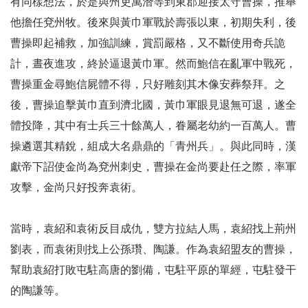
有同樣想法，於是與州吏萬潛等到東郡迎接太守曹操，推舉
他擔任兗州牧。後來與黃巾軍戰於壽張以東，初期失利，後
曹操即起補救，加強訓練，賞罰嚴格，又不斷使用奇兵詭
計，晝夜進攻，終於逼退黃巾軍。然而鮑信在亂軍中戰死，
曹操重金尋鮑信屍體不得，只好雕刻其木像安葬祭拜。之
後，曹操追擊黃巾直到濟北國，黃巾軍眼見退無可退，遂全
體投降，其中有士兵三十餘萬人，眷屬老幼約一百萬人。曹
操遴選其精銳，組成大名鼎鼎的「青州兵」。與此同時，漢
獻帝下詔使金尚為兗州刺史，曹操在金尚要赴任之際，率軍
攻擊，金尚只好投奔袁術。
當時，袁紹和袁術反目成仇，雙方拉結人馬，袁紹找上荊州
劉表，而袁術則找上公孫瓚、陶謙。作為袁紹盟友的曹操，
幫助袁紹打敗屯駐高唐的劉備，屯駐平原的單經，屯駐發干
的陶謙等。