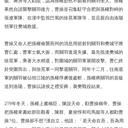
懿、蔣濟等人勸阻，認為孫權必然不願看到關羽坐大。孫權
果然自請襲擊關羽後方，曹操並召集駐守合肥與孫權對峙的
張遼軍隊、在漢中監視巴蜀的徐晃軍隊等，並且親自由洛陽
領軍往樊城救援。
曹操又命人把孫權偷襲荊州的消息用箭射到關羽和樊城守將
曹仁處，曹軍士氣大振，而關羽進退失據。最先抵達樊城的
徐晃軍，乘著大水稍退，對圍城的關羽軍展開攻擊。曹仁終
於突圍而出，與徐晃軍一同擊退關羽。同年十二月，往南退
軍的關羽被佔領江陵的孫權俘虜後處斬，孫權將關羽的首級
送到洛陽，曹操以諸侯之禮安葬，襄樊戰役結束。
219年冬天，孫權上書稱臣，陳說天命，勸曹操稱帝。曹操
把孫權來書給群臣觀看，陳群、夏侯惇和司馬懿等人都勸曹
操?位。曹操卻不想?漢自立，他說：「若天命在吾，吾為周