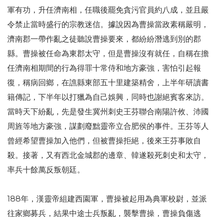
軍有功，升任濟南相，任職後罷免貪污官員約八成，並且嚴
令禁止當時盛行的宗教迷信。據說因為曹操當政素稱嚴明，
濟南郡一帶作亂之徒聽說曹操要來，都紛紛潛逃到別的郡
縣。曹操被任命為東郡太守，但是曹操沒有就任，自稱在擔
任濟南相期間的行為得罪十常侍和地方豪強，害怕引起報
復，稱病回鄉，在譙縣東部五十里建築精舍，上半年研讀書
籍傳記，下半年以打獵為自己娛興，同時也謝絕賓客來訪。
當時天下紛亂，先是發生冀州刺史王芬聯合南陽許攸、沛國
周旌等地方豪強，謀劃廢黜靈帝立合肥侯的事件。王芬等人
曾經希望曹操加入他們，但被曹操拒絕，後來王芬事敗自
殺。接著，又有西北金城郡的邊章、韓遂殺死刺史和太守，
率兵十餘萬反叛朝廷。
188年，漢靈帝組建西園軍，曹操被起用為典軍校尉，並派
往家鄉募兵，結果中途士兵叛亂，襲擊曹操，曹操負傷逃