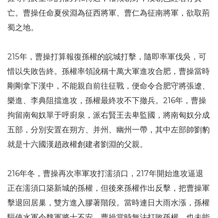
亡。曹操任命夏侯淵為征西將軍、曹仁為征南將軍，欲取荊
蜀之地。
215年，曹操打算報復孫權的皖城打擊，隨即率軍伐吳，可
惜以失敗告終。孫權率領訛稱十萬大軍進攻合肥，曹操當時
剛剛拿下漢中，不能親自前往征戰，便命令合肥守將張遼、
樂進、李典阻擋進攻，孫權最終攻不下撤兵。216年，曹操
拘留南匈奴單于呼廚泉，派右賢王去卑監國，將南匈奴分成
五部，分別安置在朔方、并州、幽州一帶，其中左部帥劉豹
就是十六國漢趙政權創建者劉淵的父親。
216年冬，曹操再次率軍攻打濡須口，217年開始進攻逼退
正在濡須口築新城的孫權，但後來孫權作出反擊，把曹操軍
擊退回居巢，雙方進入膠著階段。當時連日大雨水漲，孫權
驅使水軍令魏軍將士不安，曹操當時無法打敗孫權，也未能