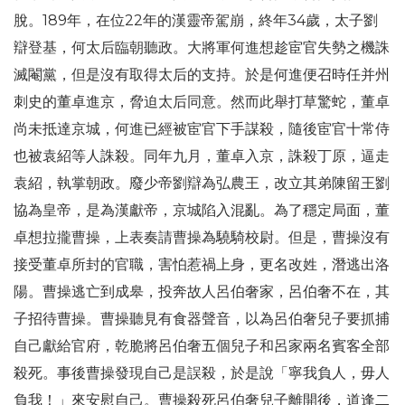
脫。189年，在位22年的漢靈帝駕崩，終年34歲，太子劉
辯登基，何太后臨朝聽政。大將軍何進想趁宦官失勢之機誅
滅閹黨，但是沒有取得太后的支持。於是何進便召時任并州
刺史的董卓進京，脅迫太后同意。然而此舉打草驚蛇，董卓
尚未抵達京城，何進已經被宦官下手謀殺，隨後宦官十常侍
也被袁紹等人誅殺。同年九月，董卓入京，誅殺丁原，逼走
袁紹，執掌朝政。廢少帝劉辯為弘農王，改立其弟陳留王劉
協為皇帝，是為漢獻帝，京城陷入混亂。為了穩定局面，董
卓想拉攏曹操，上表奏請曹操為驍騎校尉。但是，曹操沒有
接受董卓所封的官職，害怕惹禍上身，更名改姓，潛逃出洛
陽。曹操逃亡到成皋，投奔故人呂伯奢家，呂伯奢不在，其
子招待曹操。曹操聽見有食器聲音，以為呂伯奢兒子要抓捕
自己獻給官府，乾脆將呂伯奢五個兒子和呂家兩名賓客全部
殺死。事後曹操發現自己是誤殺，於是說「寧我負人，毋人
負我！」來安慰自己。曹操殺死呂伯奢兒子離開後，道逢二