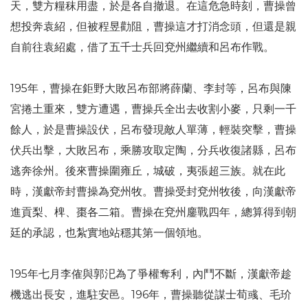
天，雙方糧秣用盡，於是各自撤退。在這危急時刻，曹操曾
想投奔袁紹，但被程昱勸阻，曹操這才打消念頭，但還是親
自前往袁紹處，借了五千士兵回兗州繼續和呂布作戰。
195年，曹操在鉅野大敗呂布部將薛蘭、李封等，呂布與陳
宮捲土重來，雙方遭遇，曹操兵全出去收割小麥，只剩一千
餘人，於是曹操設伏，呂布發現敵人單薄，輕裝突擊，曹操
伏兵出擊，大敗呂布，乘勝攻取定陶，分兵收復諸縣，呂布
逃奔徐州。後來曹操圍雍丘，城破，夷張超三族。就在此
時，漢獻帝封曹操為兗州牧。曹操受封兗州牧後，向漢獻帝
進貢梨、椑、棗各二箱。曹操在兗州鏖戰四年，總算得到朝
廷的承認，也紮實地站穩其第一個領地。
195年七月李傕與郭汜為了爭權奪利，內鬥不斷，漢獻帝趁
機逃出長安，進駐安邑。196年，曹操聽從謀士荀彧、毛玠