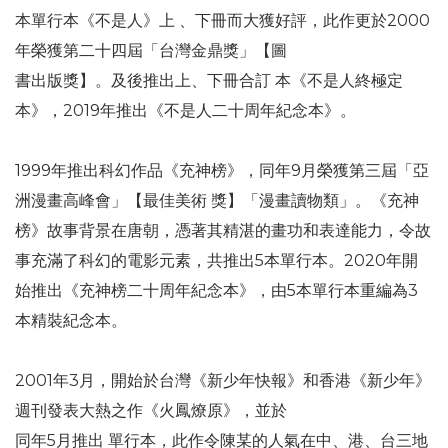
本單行本《不是人》上 、下冊而大獲好評，此作更於2000
年榮獲第二十四屆「台灣金鼎獎」【圖
書出版獎】。及後推出上、下冊合訂 本《不是人終極定
本》，2019年推出《不是人二十周年紀念本》。
1999年推出科幻作品《充神榜》，同年9月榮獲第三屆「亞
洲漫畫高峰會」【最佳美術 獎】「漫畫讀物類」。《充神
榜》故事背景在唐朝，憑著其精湛的畫功和表達能力，令故
事充滿了科幻的電影元素，共推出5本單行本。2020年開
始推出《充神榜二十周年紀念本》，由5本單行本重編為3
本精裝紀念本。
2001年3月，開始於台灣《新少年快報》和香港《新少年》
週刊發表大熱之作《火鳳燎原》，並於
同年5月推出 單行本，此作令陳某的人氣在中、港、台三地