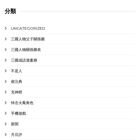
分類
UNCATEGORIZED
三國人物父子關係圖
三國人物關係圖表
三國成語漫畫廊
不是人
俊注典
充神榜
悼念火鳳角色
手機遊戲
新聞
月旦評