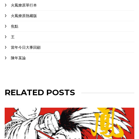
火鳳燎原單行本
火鳳燎原熱藏版
焦點
王
當年今日大事回顧
陳年某論
RELATED POSTS