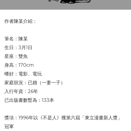
作者陳某介紹：
筆名：陳某
生日：3月1日
星座：雙魚
身高：170cm
嗜好：電影、電玩
家庭狀況：已婚（一妻一子）
入行年資：26年
已出版書數暫為：133本
獎項：1996年以《不是人》獲第六屆「東立漫畫新人獎」
冠軍