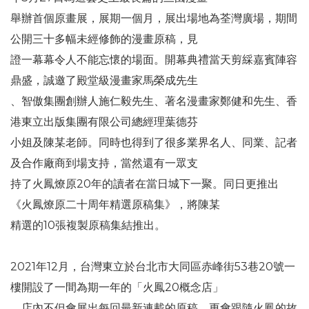
舉辦首個原畫展，展期一個月，展出場地為荃灣廣場，期間
公開三十多幅未經修飾的漫畫原稿，見
證一幕幕令人不能忘懷的場面。開幕典禮當天剪綵嘉賓陣容
鼎盛，誠邀了殿堂級漫畫家馬榮成先生
、智傲集團創辦人施仁毅先生、著名漫畫家鄭健和先生、香
港東立出版集團有限公司總經理葉德芬
小姐及陳某老師。同時也得到了很多業界名人、同業、記者
及合作廠商到場支持，當然還有一眾支
持了火鳳燎原20年的讀者在當日城下一聚。同日更推出
《火鳳燎原二十周年精選原稿集》，將陳某
精選的10張複製原稿集結推出。
2021年12月，台灣東立於台北市大同區赤峰街53巷20號一
樓開設了一間為期一年的「火鳳20概念店」
，店內不但會展出每回最新連載的原稿，更會跟隨火鳳的故