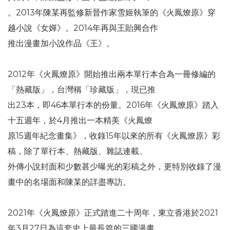
。2013年陳某再監修新晉作家雪姬執筆的《火鳳燎原》穿
越小說《女嬋》。2014年再與王貽興合作
推出漫畫加小說作品《王》。
2012年《火鳳燎原》開始推出兩本單行本合為一冊修編的
「熱藏版」，台灣稱「珍藏版」，現已推
出23本，即46本單行本的份量。2016年《火鳳燎原》踏入
十五週年，於4月推出一本精美《火鳳燎
原15週年紀念畫集》，收錄15年以來的所有《火鳳燎原》彩
稿，除了單行本、熱藏版、雜誌連載、
外傳小說封面和少數甚少曝光的彩稿之外，更特別收錄了漫
畫中的名場面和陳某的詳盡專訪。
2021年《火鳳燎原》正式踏進二十周年，東立香港於2021
年3月27日為這套史上最長篇的三國漫畫