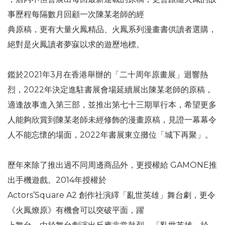
事歷程每隔數月回顧一次陳某老師的經
典原稿，更有大量火鳳精品、火鳳系列漫畫書供讀者選購，
絕對是火鳳讀者夢寐以求的遊歷地標。
鑑於2021年3月在香港舉辦的「二十周年原畫展」迴響熱
烈，2022年決定進駐書展會場延續展出陳某老師的原稿，
適逢故事進入第三部，並推出第七十三期單行本，希望更多
人能夠欣賞到陳某老師未經修飾的漫畫原稿，見證一幕幕令
人不能忘懷的場面，2022年書展東立攤位「城下再聚」。
歷年來除了推出過不同周邊商品外，更授權給 GAMONE推
出手機遊戲。2014年授權於
Actors’Square A2 創作社演繹「亂世英雄」舞台劇，更令
《火鳳燎原》有機會可以突破平面，躍