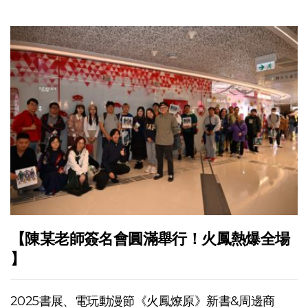
【陳某老師簽名會圓滿舉行！火鳳熱爆全場
】
2025書展、電玩動漫節《火鳳燎原》新書&周邊商