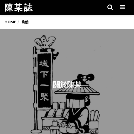
陳 某 誌
Men
HOME
焦點
關於陳某