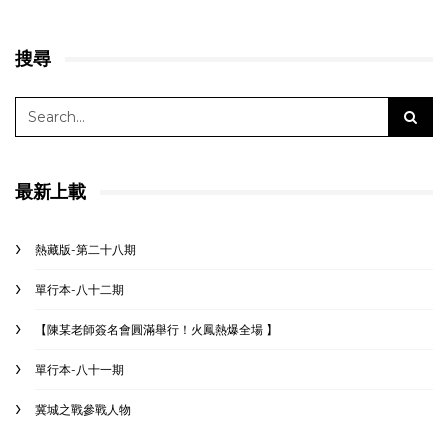
搜尋
最新上載
熱藏版-第二十八期
單行本-八十二期
【陳某老師簽名會圓滿舉行！火鳳熱爆全場 】
單行本-八十一期
冀城之戰參戰人物