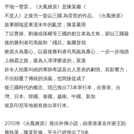
平地一聲雷，《火鳳燎原》是陳某繼《
不是人》之後另一套以三國 為背景的作品。《火鳳燎原》
故事開端是東漢末年的亂世，陳某棄用
了以曹操、劉備或孫權等三國的創立者為主角，卻以三國最
後的勝利者司馬懿和「殘兵」集團首領
燎原火為重心。以最後勝利者司馬懿為重心，一步一步地踏
上稱霸之路，最為人津津樂道的，莫過
於令人拍案叫絕的軍師奇謀及出人意表的劇情。其影響力，
不但顛覆了傳統的演義，也間接促成了
後三國時代的概念。現已推出73本單行本，在香港、台
灣、日本、韓國、泰國、越南、中國、新加
坡及印尼等地都有推出單行本。
2010年《火鳳燎原》推出外傳小說，由香港著名作家王貽
興執筆，陳某監修，至今已經推出了9本