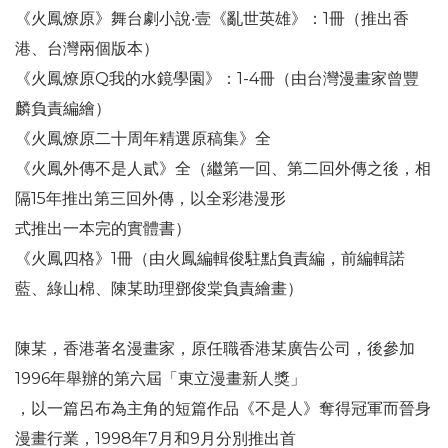
《火鳳燎原》舞台劇小說‧壹《亂世英雄》：1冊（推出香
港、台灣兩個版本）
《火鳳燎原Q我的水鏡學園》：1-4冊（由台灣漫畫家曾豐
麟負責編繪）
《火鳳燎原二十周年精選原稿集》全
《火鳳外傳不是人貳》全（繼第一回、第二回外傳之後，相
隔15年推出第三回外傳，以全彩港漫形
式推出一本完的實體書）
《火鳳四格》1冊（由火鳳編輯俊駐點負責編，前編輯諾
藍、綠山棉、陳某助理鄧俊棠負責繪畫）
陳某，香港著名漫畫家，原任職香港某廣告公司，後參加
1996年舉辦的第六屆「東立漫畫新人獎」
，以一篇呂布為主角的短篇作品《不是人》奪得冠軍而晉身
漫畫行業，1998年7月和9月分別推出首