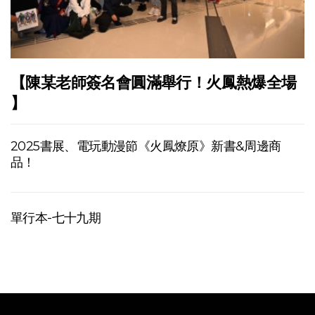
【陳某老師簽名會圓滿舉行！火鳳熱爆全場
】
2025書展、電玩動漫節《火鳳燎原》新書&周邊商
品！
單行本-七十九期