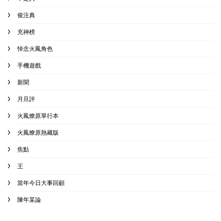
俊注典
充神榜
悼念火鳳角色
手機遊戲
新聞
月旦評
火鳳燎原單行本
火鳳燎原熱藏版
焦點
王
當年今日大事回顧
陳年某論