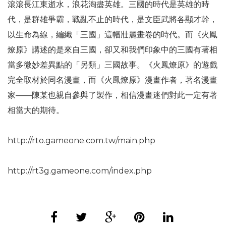
滾滾長江東逝水，浪花淘盡英雄。三國的時代是英雄的時
代，是群雄爭霸，戰亂不止的時代，是文臣武將各顯才幹，
以生命為線，編織「三國」這幅壯麗畫卷的時代。而《火鳳
燎原》講述的是來自三國，卻又和我們印象中的三國有著相
當多微妙差異點的「另類」三國故事。《火鳳燎原》的遊戲
完全取材於同名漫畫，而《火鳳燎原》漫畫作者，著名漫畫
家——陳某也親自參與了製作，相信漫畫迷們對此一定有著
相當大的期待。
http://rto.gameone.com.tw/main.php
http://rt3g.gameone.com/index.php