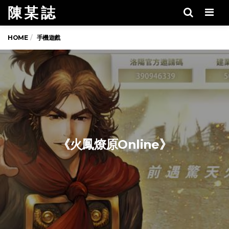
陳 某 誌
Men
HOME
手機遊戲
《火鳳燎原Online》