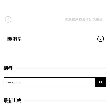
火鳳燎原15週年紀念畫集
關於陳某
搜尋
最新上載