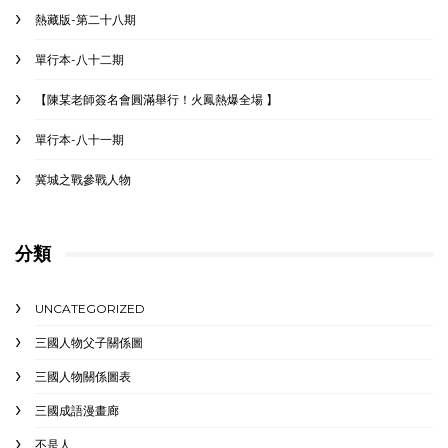
熱藏版-第二十八期
單行本-八十二期
【陳某老師簽名會圓滿舉行！火鳳熱爆全場 】
單行本-八十一期
冀城之戰參戰人物
分類
UNCATEGORIZED
三國人物父子關係圖
三國人物關係圖表
三國成語漫畫廊
不是人