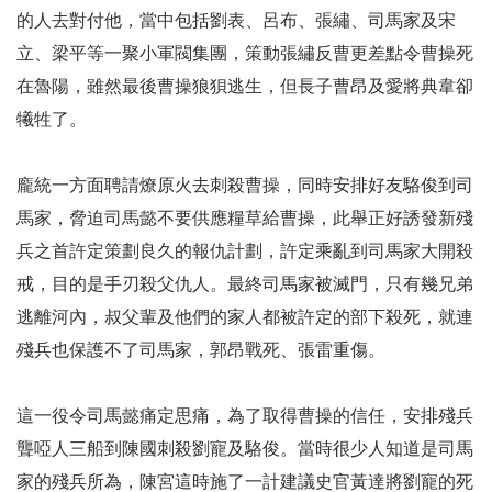
的人去對付他，當中包括劉表、呂布、張繡、司馬家及宋
立、梁平等一聚小軍閥集團，策動張繡反曹更差點令曹操死
在魯陽，雖然最後曹操狼狽逃生，但長子曹昂及愛將典韋卻
犧牲了。
龐統一方面聘請燎原火去刺殺曹操，同時安排好友駱俊到司
馬家，脅迫司馬懿不要供應糧草給曹操，此舉正好誘發新殘
兵之首許定策劃良久的報仇計劃，許定乘亂到司馬家大開殺
戒，目的是手刃殺父仇人。最終司馬家被滅門，只有幾兄弟
逃離河內，叔父輩及他們的家人都被許定的部下殺死，就連
殘兵也保護不了司馬家，郭昂戰死、張雷重傷。
這一役令司馬懿痛定思痛，為了取得曹操的信任，安排殘兵
聾啞人三船到陳國刺殺劉寵及駱俊。當時很少人知道是司馬
家的殘兵所為，陳宮這時施了一計建議史官黃達將劉寵的死