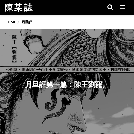
陳 某 誌
Men
HOME
月旦評
月旦評第一篇：陳王劉寵。