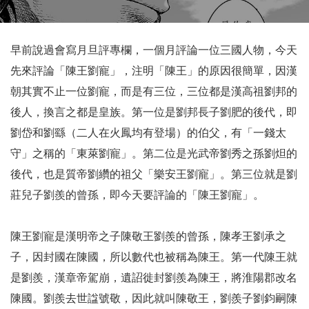
早前說過會寫月旦評專欄，一個月評論一位三國人物，今天
先來評論「陳王劉寵」，注明「陳王」的原因很簡單，因漢
朝其實不止一位劉寵，而是有三位，三位都是漢高祖劉邦的
後人，換言之都是皇族。第一位是劉邦長子劉肥的後代，即
劉岱和劉繇（二人在火鳳均有登場）的伯父，有「一錢太
守」之稱的「東萊劉寵」。第二位是光武帝劉秀之孫劉炟的
後代，也是質帝劉纘的祖父「樂安王劉寵」。第三位就是劉
莊兒子劉羨的曾孫，即今天要評論的「陳王劉寵」。
陳王劉寵是漢明帝之子陳敬王劉羨的曾孫，陳孝王劉承之
子，因封國在陳國，所以數代也被稱為陳王。第一代陳王就
是劉羨，漢章帝駕崩，遺詔徙封劉羨為陳王，將淮陽郡改名
陳國。劉羨去世諡號敬，因此就叫陳敬王，劉羨子劉鈞嗣陳