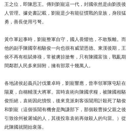
王之位，即陳思王。傳到劉寵這一代，封國依然是由劉羨後
人管理。據史書記載，劉寵是少有能征慣戰的皇族，身段猛
勇，善長使用弓弩。
黃巾軍起事時，劉寵整軍自守，國人畏懼他，不敢叛離。而
他的副手陳國宰相駱俊一向也很有威望恩德。東漢後期，王
侯不再有租賦俸祿，常被虜掠搶奪，只有陳國富強，戰亂期
間鄰郡人民多來歸附，擁有部眾十幾萬人。
各地諸侯起義兵討伐董卓時，劉寵響應，曾率領軍隊屯駐在
陽夏，自稱輔漢大將軍。當時袁術向陳國求糧，被陳國相駱
俊拒絕，袁術因此憤恨，後來竟派刺客張闓用計殺死了駱俊
和劉寵（這個張闓有機會是陶謙部下，那個殺曹操父親之後
引致徐州被屠城的人，其後投靠袁術再做殺人的勾當。）從
此陳國就開始衰落。