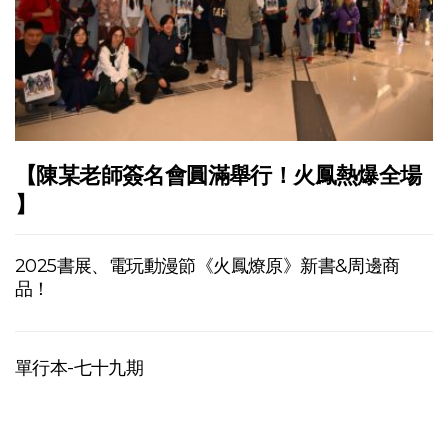
【陳某老師簽名會圓滿舉行！火鳳熱爆全場
】
2025書展、電玩動漫節《火鳳燎原》新書&周邊商
品！
單行本-七十九期