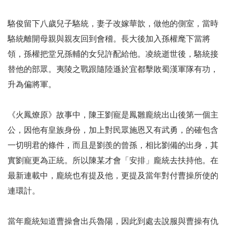
駱俊留下八歲兒子駱統，妻子改嫁華歆，做他的側室，當時
駱統離開母親與親友回到會稽。長大後加入孫權麾下當將
領，孫權把堂兄孫輔的女兒許配給他。凌統逝世後，駱統接
替他的部眾。夷陵之戰跟隨陸遜於宜都擊敗蜀漢軍隊有功，
升為偏將軍。
《火鳳燎原》故事中，陳王劉寵是鳳雛龐統出山後第一個主
公，因他有皇族身份，加上對民眾施恩又有武勇，的確包含
一切明君的條件，而且是劉羨的曾孫，相比劉備的出身，其
實劉寵更為正統。所以陳某才會「安排」龐統去扶持他。在
最新連載中，龐統也有提及他，更提及當年對付曹操所使的
連環計。
當年龐統知道曹操會出兵魯陽，因此到處去說服與曹操有仇