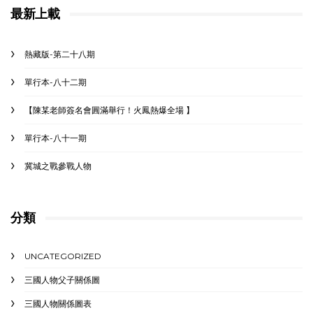
最新上載
熱藏版-第二十八期
單行本-八十二期
【陳某老師簽名會圓滿舉行！火鳳熱爆全場 】
單行本-八十一期
冀城之戰參戰人物
分類
UNCATEGORIZED
三國人物父子關係圖
三國人物關係圖表