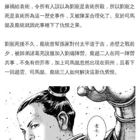
嫁禍給袁術，令所有人誤以為劉寵是袁術所殺，所以劉寵之
死是袁術所為這一歴史事件，又被陳某合理化了。至於司馬
懿及龐統就因此事種下了仇恨之果。
劉寵死後不久，龐統曾幫孫家對付太平道于吉，赤壁之戰前
夕，被師弟諸葛亮說服加入劉備陣營。龐趙二人在同一陣營
共事，不免有些芥蒂，加上司馬懿忽然出現在荊州，且看下
一回趙雲、司馬懿、龐統三人如何解決這新仇舊恨。