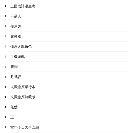
三國成語漫畫廊
不是人
俊注典
充神榜
悼念火鳳角色
手機遊戲
新聞
月旦評
火鳳燎原單行本
火鳳燎原熱藏版
焦點
王
當年今日大事回顧