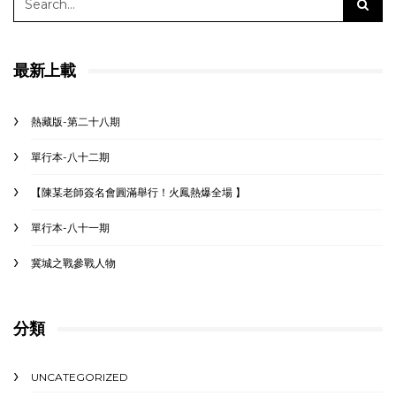
最新上載
熱藏版-第二十八期
單行本-八十二期
【陳某老師簽名會圓滿舉行！火鳳熱爆全場 】
單行本-八十一期
冀城之戰參戰人物
分類
UNCATEGORIZED