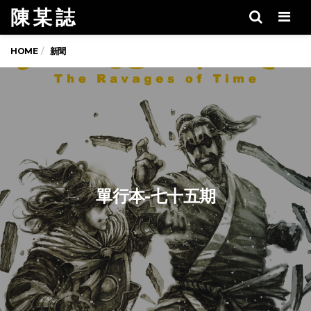
陳 某 誌
Men
HOME
新聞
單行本-七十五期