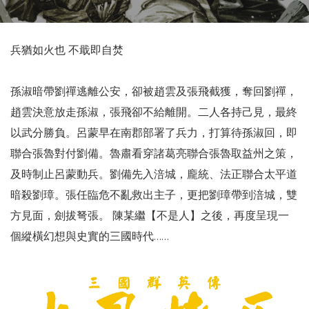
兵猶如火也 不戢即自焚
孫淑暗帶劉禪逃離公安，卻被趙雲及張飛截獲，奪回劉禪，
趙雲決意放走孫淑，張飛卻不給離開。二人各持己見，最終
以武分勝負。呂蒙早在南郡部署了兵力，打算待孫淑回，即
聯合張魯對付劉備。魯肅看穿諸葛亮聯合張魯取益州之策，
及時制止呂蒙動兵。劉備先入涪城，龐統、法正聯合太平道
暗殺劉璋。張任臨危不亂救出主子，更把劉璋帶到涪城，雙
方見面，劍拔弩張。 陳某繼【不是人】之後，再度呈現一
個縱橫幻想與史實的三國時代……