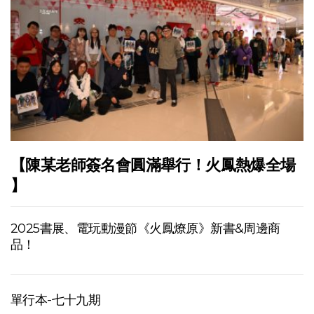
【陳某老師簽名會圓滿舉行！火鳳熱爆全場
】
2025書展、電玩動漫節《火鳳燎原》新書&周邊商
品！
單行本-七十九期