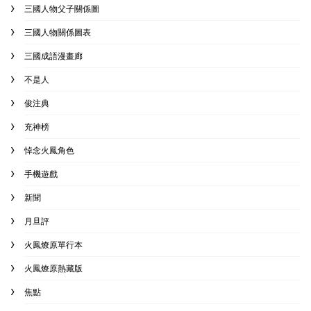
三國人物父子關係圖
三國人物關係圖表
三國成語漫畫廊
不是人
俊注典
充神榜
悼念火鳳角色
手機遊戲
新聞
月旦評
火鳳燎原單行本
火鳳燎原熱藏版
焦點