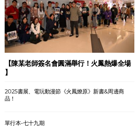
【陳某老師簽名會圓滿舉行！火鳳熱爆全場
】
2025書展、電玩動漫節《火鳳燎原》新書&周邊商
品！
單行本-七十九期