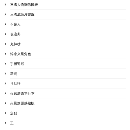
三國人物關係圖表
三國成語漫畫廊
不是人
俊注典
充神榜
悼念火鳳角色
手機遊戲
新聞
月旦評
火鳳燎原單行本
火鳳燎原熱藏版
焦點
王