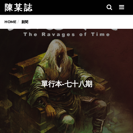
陳 某 誌
Men
HOME
新聞
單行本-七十八期