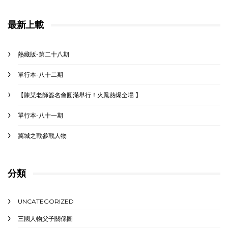
最新上載
熱藏版-第二十八期
單行本-八十二期
【陳某老師簽名會圓滿舉行！火鳳熱爆全場 】
單行本-八十一期
冀城之戰參戰人物
分類
UNCATEGORIZED
三國人物父子關係圖