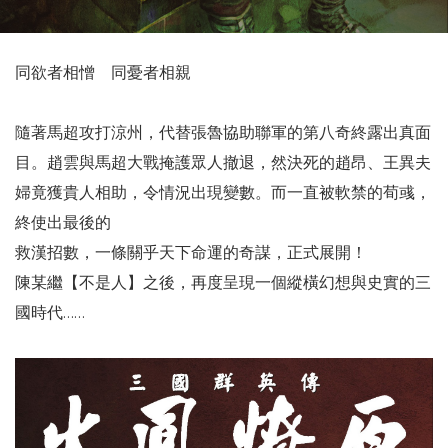
同欲者相憎 同憂者相親
隨著馬超攻打涼州，代替張魯協助聯軍的第八奇終露出真面
目。趙雲與馬超大戰掩護眾人撤退，然決死的趙昂、王異夫
婦竟獲貴人相助，令情況出現變數。而一直被軟禁的荀彧，
終使出最後的
救漢招數，一條關乎天下命運的奇謀，正式展開！
陳某繼【不是人】之後，再度呈現一個縱橫幻想與史實的三
國時代……