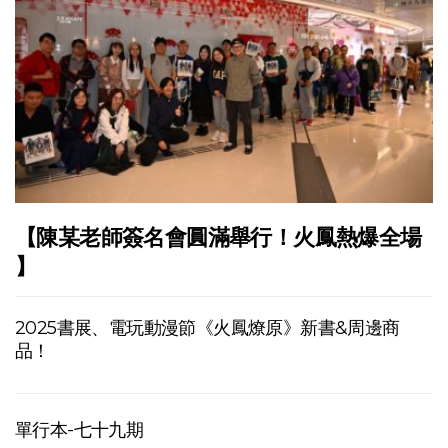
【陳某老師簽名會圓滿舉行！火鳳熱爆全場
】
2025書展、電玩動漫節《火鳳燎原》新書&周邊商
品！
單行本-七十九期