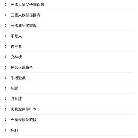
三國人物父子關係圖
三國人物關係圖表
三國成語漫畫廊
不是人
俊注典
充神榜
悼念火鳳角色
手機遊戲
新聞
月旦評
火鳳燎原單行本
火鳳燎原熱藏版
焦點