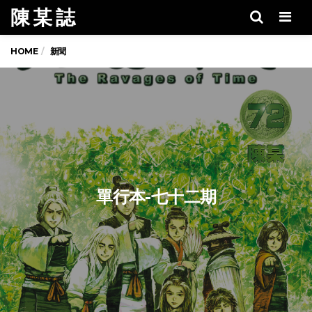
陳 某 誌
Men
HOME
新聞
單行本-七十二期