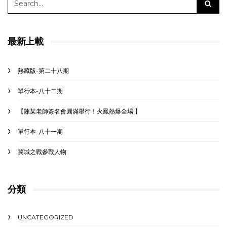
最新上載
熱藏版-第二十八期
單行本-八十二期
【陳某老師簽名會圓滿舉行！火鳳熱爆全場 】
單行本-八十一期
冀城之戰參戰人物
分類
UNCATEGORIZED