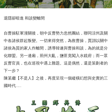
退隱卻暗進 和談變離間
自曹操駐軍潼關後，朝中反曹勢力忽然團結，聯同涼州及關
中各諸侯群起叛變。一切來得突然，為救曹操，賈詡以關中
諸侯為質的家人作離間，誘導韓遂與曹操和談，為的就是分
化聯盟。另一邊廂，荊州大亂，鹽匪竟闖入水鏡府；而一眾
反曹官員，也在巡視中遇上難題。這是偶然，還是策劃者的
下一步？
陳某繼【不是人】之後，再度呈現一個縱橫幻想與史實的三
國時代……