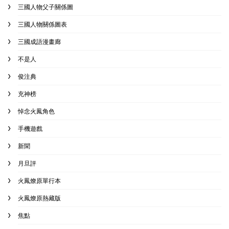
三國人物父子關係圖
三國人物關係圖表
三國成語漫畫廊
不是人
俊注典
充神榜
悼念火鳳角色
手機遊戲
新聞
月旦評
火鳳燎原單行本
火鳳燎原熱藏版
焦點