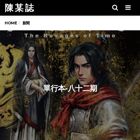
陳 某 誌
Men
HOME
新聞
單行本-八十二期