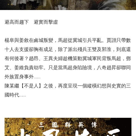
避高而趨下 避實而擊虛
楊阜與姜敘在鹵城叛變，馬超從冀城引兵平亂。賈詡只帶數
十人去支援卻胸有成足，除了派出殘兵王雙及郭淮，到底還
有何後著？趙昂、王異夫婦趁機策動冀城軍民背叛馬超，鄧
艾、姜維負責劫牢。只是當馬超身陷險境，八奇趙昇卻聯同
外族置身事外……
陳某繼【不是人】之後，再度呈現一個縱橫幻想與史實的三
國時代……