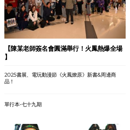
【陳某老師簽名會圓滿舉行！火鳳熱爆全場
】
2025書展、電玩動漫節《火鳳燎原》新書&周邊商
品！
單行本-七十九期