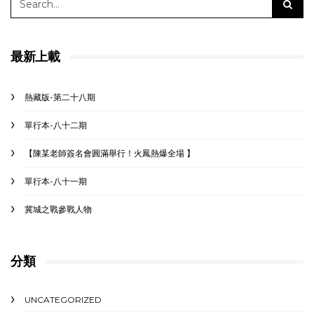
最新上載
熱藏版-第二十八期
單行本-八十二期
【陳某老師簽名會圓滿舉行！火鳳熱爆全場 】
單行本-八十一期
冀城之戰參戰人物
分類
UNCATEGORIZED