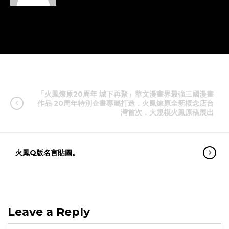
「火鳳燎原20周年 城下再聚」華文漫畫界最強三國漫畫
作品 20周年特別企畫專屬打造．火鳳燎原全新概念店台
灣首次．大規模火鳳原稿展出
火鳳Q版名言貼圖。
Leave a Reply