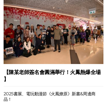
【陳某老師簽名會圓滿舉行！火鳳熱爆全場
】
2025書展、電玩動漫節《火鳳燎原》新書&周邊商
品！