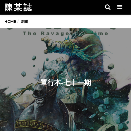
陳 某 誌
Men
HOME
新聞
單行本-七十一期