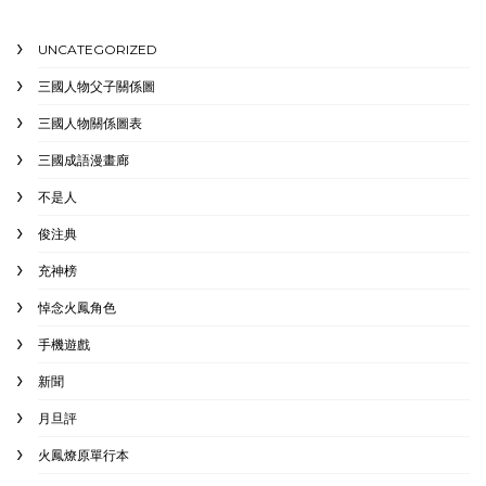
UNCATEGORIZED
三國人物父子關係圖
三國人物關係圖表
三國成語漫畫廊
不是人
俊注典
充神榜
悼念火鳳角色
手機遊戲
新聞
月旦評
火鳳燎原單行本