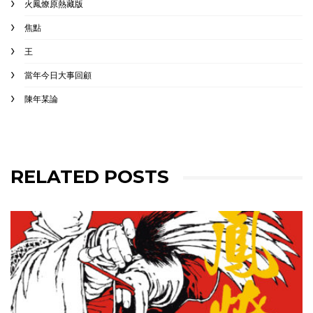
火鳳燎原熱藏版
焦點
王
當年今日大事回顧
陳年某論
RELATED POSTS