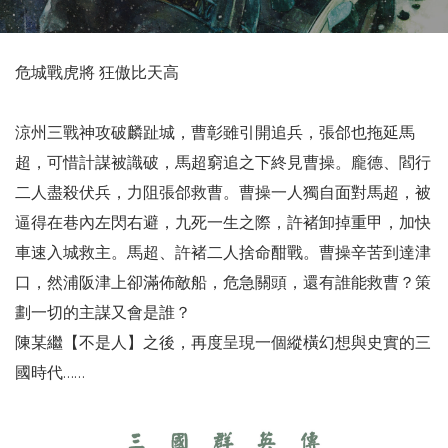
危城戰虎將 狂傲比天高
涼州三戰神攻破麟趾城，曹彰雖引開追兵，張郃也拖延馬
超，可惜計謀被識破，馬超窮追之下終見曹操。龐德、閻行
二人盡殺伏兵，力阻張郃救曹。曹操一人獨自面對馬超，被
逼得在巷內左閃右避，九死一生之際，許褚卸掉重甲，加快
車速入城救主。馬超、許褚二人捨命酣戰。曹操辛苦到達津
口，然浦阪津上卻滿佈敵船，危急關頭，還有誰能救曹？策
劃一切的主謀又會是誰？
陳某繼【不是人】之後，再度呈現一個縱橫幻想與史實的三
國時代……