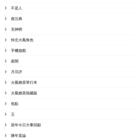
不是人
俊注典
充神榜
悼念火鳳角色
手機遊戲
新聞
月旦評
火鳳燎原單行本
火鳳燎原熱藏版
焦點
王
當年今日大事回顧
陳年某論