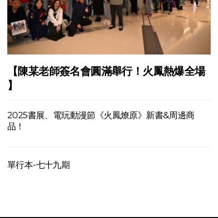
【陳某老師簽名會圓滿舉行！火鳳熱爆全場
】
2025書展、電玩動漫節《火鳳燎原》新書&周邊商
品！
單行本-七十九期