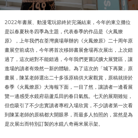
2022年書展、動漫電玩節終於完滿結束，今年的東立攤位
是以春夏秋冬四季為主題，代表春季的作品是《火鳳燎
原》，上年我們在荃灣廣場舉辦的《火鳳燎原》二十周年原
畫展空前成功，今年將首次移師書展會場再次展出，上次錯
過了，這次絕對不能錯過，今年我們更嘗試擴大展覽區，讓
進場的讀者有煥然一新的體驗。為了這次的「城下再聚」原
畫展，陳某老師選出二十多張原稿供大家觀賞，原稿就掛於
春季《火鳳燎原》大海報下面，一目了然，讓讀者一邊看展
覽一邊感受水鏡府葫蘆瓜田的春日氣氛。七天的展期雖短，
但也吸引了不少忠實讀者專程入場欣賞，不少讀者第一次看
到陳某老師的原稿都大開眼界，而最多人拍照的，當然是為
是次展出而特別訂製的水鏡八奇兩米展示架。