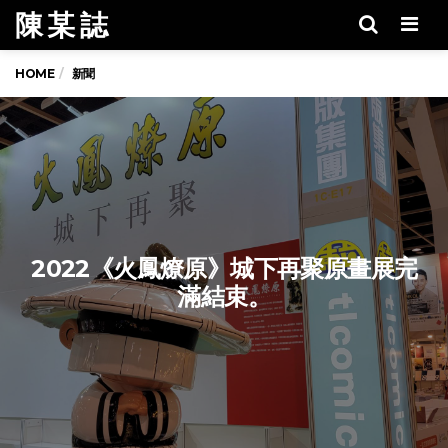
陳 某 誌
Men
HOME
新聞
2022《火鳳燎原》城下再聚原畫展完
滿結束。