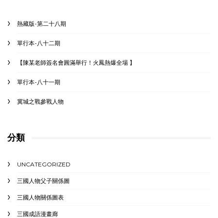
熱藏版-第二十八期
單行本-八十二期
【陳某老師簽名會圓滿舉行！火鳳熱爆全場 】
單行本-八十一期
冀城之戰參戰人物
分類
UNCATEGORIZED
三國人物父子關係圖
三國人物關係圖表
三國成語漫畫廊