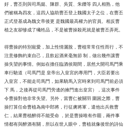
好，曹丕則與司馬懿、陳群、吳質、朱鑠等 四人相熟，他
們被稱為四友，這四人協助曹丕登上魏國太子之位，在曹丕
正式登基成為魏文帝後更 是魏國最高權力的官員。相反曹
植之友卻慘成了犧牲品，不是被曹操殺死就是被曹丕弄死。
得曹操的特別寵愛，加上性情灑脫，曹植常常任性而行，不
注意修飾約束自己，且飲起酒來毫無節 制，做出幾件讓曹
操失望的事情。例如在擔任臨酒侯期間，居然大開司馬門乘
車行馳道（司馬門是 皇帝出入皇宮的專用門，大臣若要出
入皇宮，不能走司馬門，如果騎馬入宮時來到司馬門前必須
下 馬，之後再從司馬門旁邊的掖門進出皇宮），這次事件
令曹操對他非常失望。另外，當曹仁被關羽 圍困之際，曹
操打算任命曹植為南中郎將，行征虜將軍，遣他出兵救曹
仁，結果曹植醉得不能受命 ，於是曹操唯有作罷，兩件事
情都有與醉酒有關，所以在世人眼中，曹植就像後世的詩仙