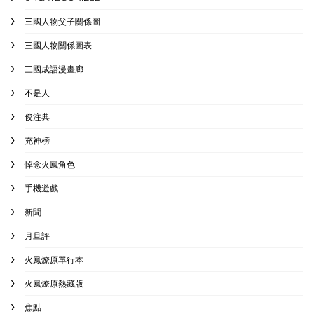
三國人物父子關係圖
三國人物關係圖表
三國成語漫畫廊
不是人
俊注典
充神榜
悼念火鳳角色
手機遊戲
新聞
月旦評
火鳳燎原單行本
火鳳燎原熱藏版
焦點