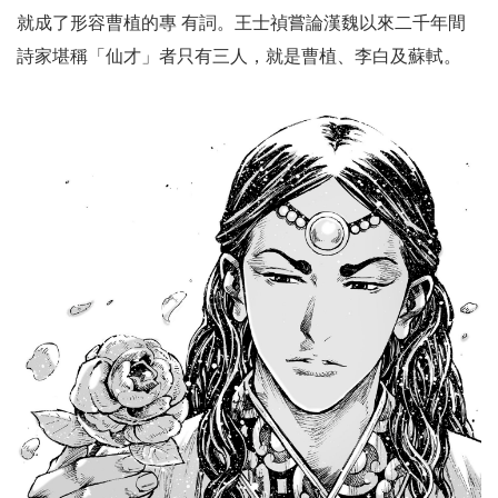
就成了形容曹植的專 有詞。王士禎嘗論漢魏以來二千年間
詩家堪稱「仙才」者只有三人，就是曹植、李白及蘇軾。