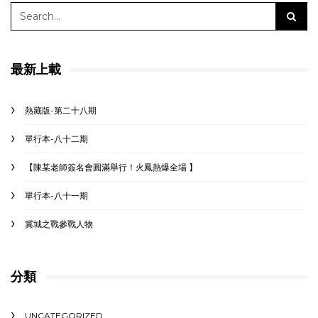
最新上載
熱藏版-第二十八期
單行本-八十二期
【陳某老師簽名會圓滿舉行！火鳳熱爆全場 】
單行本-八十一期
冀城之戰參戰人物
分類
UNCATEGORIZED