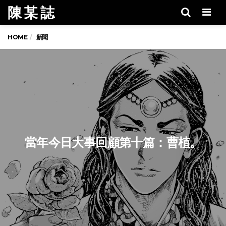
陳 某 誌
Men
HOME
新聞
當年今日大事回顧第十篇：曹植。