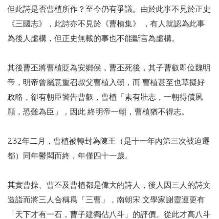
但此詩是否曹植所作？至今仍有爭議。由於此事不見於正史
《三國志》，此詩亦不見於《曹植集》 ，有人就認為此事
為後人虛構，但正史無載的事也不能斷言為虛構。
其後曹丕將曹植貶為安鄉侯，曹丕死後，其子曹叡即位魏明
帝，明帝曾屬意重召叔父曹植入朝，而 曹植甚至也草擬好
政略，卻有朝臣警告曹叡，曹植「素有壯志，一朝得償夙
願，恐難為臣」，因此 終明帝一朝，曹植猶不得志。
232年二月，曹植被轉封為陳王（是十一年內第三次被迫遷
都）同年鬱悶而終，年僅四十一歲。
其實曹操、曹丕及曹植都是偉大的詩人，後人因三人的詩文
造詣而將三人合稱爲「三曹」，南朝宋 文學家謝靈運更有
「天下才有一石，曹子建獨佔八斗」的評價。從此才高八斗