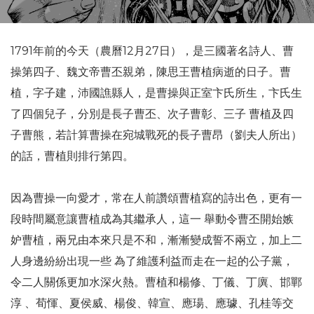
1791年前的今天（農曆12月27日），是三國著名詩人、曹
操第四子、魏文帝曹丕親弟，陳思王曹植病逝的日子。曹
植，字子建，沛國譙縣人，是曹操與正室卞氏所生，卞氏生
了四個兒子，分別是長子曹丕、次子曹彰、三子 曹植及四
子曹熊，若計算曹操在宛城戰死的長子曹昂（劉夫人所出）
的話，曹植則排行第四。
因為曹操一向愛才，常在人前讚頌曹植寫的詩出色，更有一
段時間屬意讓曹植成為其繼承人，這一 舉動令曹丕開始嫉
妒曹植，兩兄由本來只是不和，漸漸變成誓不兩立，加上二
人身邊紛紛出現一些 為了維護利益而走在一起的公子黨，
令二人關係更加水深火熱。曹植和楊修、丁儀、丁廙、邯鄲
淳 、荀惲、夏侯威、楊俊、韓宣、應瑒、應璩、孔桂等交