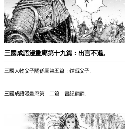
三國成語漫畫廊第十九篇：出言不遜。
三國人物父子關係圖第五篇：鍾繇父子。
三國成語漫畫廊第十二篇：書記翩翩。