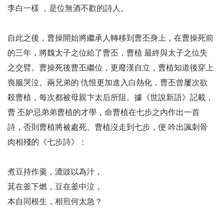
李白一樣 ，是位無酒不歡的詩人。
自此之後，曹操開始將繼承人轉移到曹丕身上，在曹操死前
的三年，將魏太子之位給了曹丕，曹植 最終與太子之位失
之交臂。曹操死後曹丕繼位，更廢漢自立，曹植知道後穿上
喪服哭泣。兩兄弟的 仇恨更加進入白熱化，曹丕曾屢次欲
殺曹植，每次都被母親卞太后所阻。據《世說新語》記載，
曹 丕妒忌弟弟曹植的才學，命曹植在七步之內作出一首
詩，否則曹植將被處死。曹植沒走到七步，便 吟出諷刺骨
肉相殘的《七步詩》：
煮豆持作羹，漉豉以為汁，
萁在釜下燃，豆在釜中泣，
本自同根生，相煎何太急？