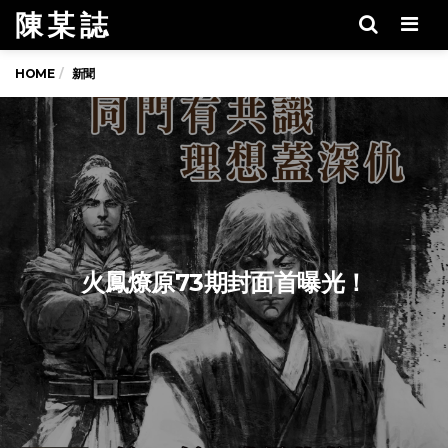
陳 某 誌
Men
HOME
新聞
火鳳燎原73期封面首曝光！