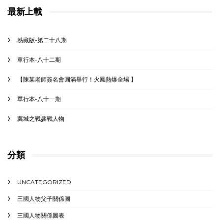
最新上載
熱藏版-第二十八期
單行本-八十二期
【陳某老師簽名會圓滿舉行！火鳳熱爆全場 】
單行本-八十一期
冀城之戰參戰人物
分類
UNCATEGORIZED
三國人物父子關係圖
三國人物關係圖表