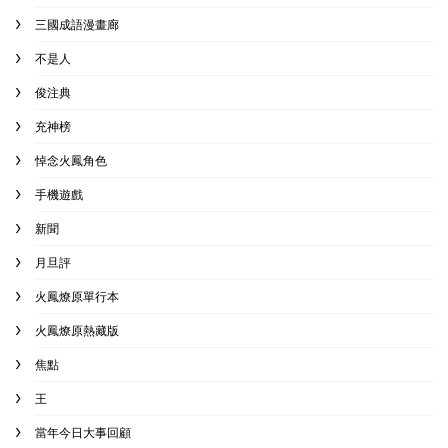
三國成語漫畫廊
不是人
俊注典
充神榜
悼念火鳳角色
手機遊戲
新聞
月旦評
火鳳燎原單行本
火鳳燎原熱藏版
焦點
王
當年今日大事回顧