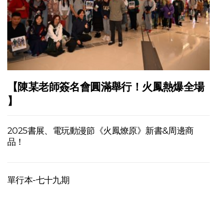
【陳某老師簽名會圓滿舉行！火鳳熱爆全場
】
2025書展、電玩動漫節《火鳳燎原》新書&周邊商
品！
單行本-七十九期