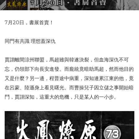
7月20日，書展首賣！
同門有共識 理想蓋深仇
賈詡離間涼州聯盟，馬超雖與韓遂決裂，但血海深仇不可
忘，仍領部下向長安進發。而龐統竟暗助馬超，然而他目的
又是什麼？另一邊，程普途中病重，深知連累江東的他，竟
在呂蒙、陸遜身上看見曙光。而曹操兒子因立儲之事開始暗
鬥，賈詡深知，這重大的危機，只是某人的一小步。