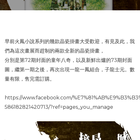
早前火鳳小說系列的幾款晶瓷掛畫大受歡迎，有見及此，我
們為這次畫展而趕制的兩款全新的晶瓷掛畫，
分別是第72期封面的童年八奇，以及新鮮出爐的73期封面
圖，繼第一期之後，再次出現一龍一鳳組合，子龍士元。數
量有限，售完需訂購。
https://www.facebook.com/%E7%81%AB%E9%B3%
586182821420713/?ref=pages_you_manage