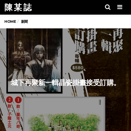
陳 某 誌
Men
HOME
新聞
城下再聚新一輯晶瓷掛畫接受訂購。