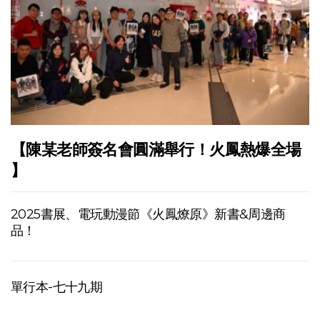
【陳某老師簽名會圓滿舉行！火鳳熱爆全場
】
2025書展、電玩動漫節《火鳳燎原》新書&周邊商
品！
單行本-七十九期