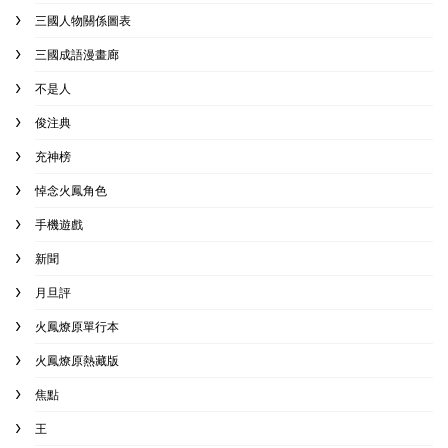
三國人物關係圖表
三國成語漫畫廊
不是人
俊注典
充神榜
悼念火鳳角色
手機遊戲
新聞
月旦評
火鳳燎原單行本
火鳳燎原熱藏版
焦點
王