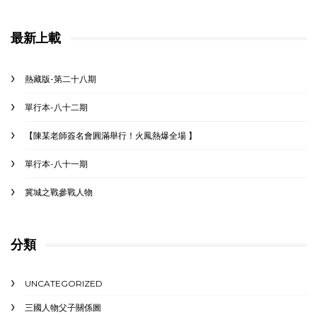
最新上載
熱藏版-第二十八期
單行本-八十二期
【陳某老師簽名會圓滿舉行！火鳳熱爆全場 】
單行本-八十一期
冀城之戰參戰人物
分類
UNCATEGORIZED
三國人物父子關係圖