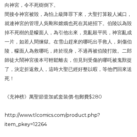
向神宮，令不死樹倒下。
間接令神宮被毀，為怕上級降罪下來，大聖打算殺人滅口，
就連神宮的管理人吳剛和嫦娥也死在其絕招下。伯陵以為毀
掉不死樹的是幪面人，為引他出來，竟亂殺平民，神宮亂成
一片，如若人間煉獄。在雪山趕來的哪吒出手救人，刺傷伯
陵，幪面人為救哪吒，終於現身，不過再被伯陵打敗。二郎
師徒大鬧神宮後本可輕鬆離去，但見到受傷的哪吒被鬼獸捉
了，決定折返救人，這時大聖已經好整以暇，等他們回來送
死！
《充神榜》萬聖節壹加貳套裝價‧包郵費$280
http://www.tlcomics.com/product.php?
item_pkey=12264