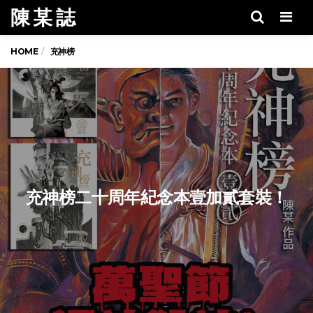
陳 某 誌
Men
HOME
充神榜
充神榜二十周年紀念本壹加貳套裝！