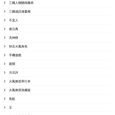
三國人物關係圖表
三國成語漫畫廊
不是人
俊注典
充神榜
悼念火鳳角色
手機遊戲
新聞
月旦評
火鳳燎原單行本
火鳳燎原熱藏版
焦點
王