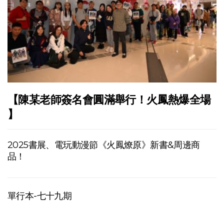
【陳某老師簽名會圓滿舉行！火鳳熱爆全場
】
2025書展、電玩動漫節《火鳳燎原》新書&周邊商
品！
單行本-七十九期