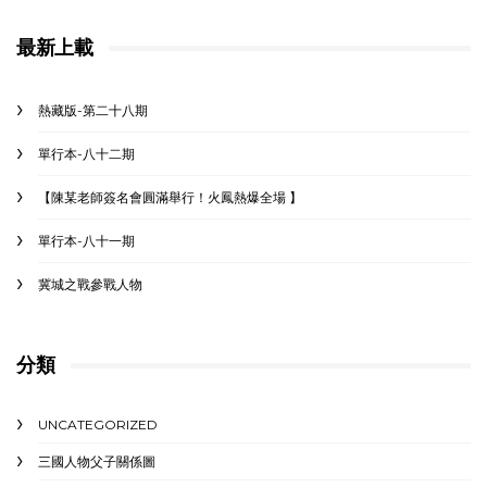
最新上載
熱藏版-第二十八期
單行本-八十二期
【陳某老師簽名會圓滿舉行！火鳳熱爆全場 】
單行本-八十一期
冀城之戰參戰人物
分類
UNCATEGORIZED
三國人物父子關係圖