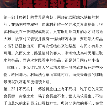
第一部【祭神】的背景是唐朝，兩師徒誤闖缺水缺糧的村
莊，並揭開村中秘密，原來村莊唯一的井水質逐漸變黃，很
多村民更在一夜間變成乾屍。只有服用那口井的水才能逃過
大難。後來村民發現井裡有一怪物堵著水源，要用活人祭品
才能引誘怪物出來，而每次怪物出來吃祭品，村民才有井水
可用。久而久之，路過這村的客人，漸漸地成為村民用以取
水的祭品，而這次村民看中的祭品，正是與母同行的小孩
「哪吒」。兩師徒以驚人的武功及非一般的武器殺死井中怪
物，救回哪吒。村民洗心革面重建村莊。而失去母親的哪吒
最後就跟著兩師徒繼續上路。
第二部【不死樹】，傳說員丘山上有不死樹，吃了它的果實
會長壽，赤泉之水，喝了會長生不老，世人為求長生，不惜
千山萬水的來到員丘山尋找神宮。與師父失散的哪吒，在雪