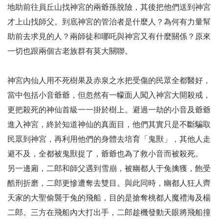
地助前往員丘山找神宮的兩爺孫脫險，其後把他們送到神宮
才上山找師父。到底神宮的管治者是什麼人？為何有力量幫
助前去求見的人？兩師徒和哪吒與神宮又有什麼關係？原來
一切也跟兩個古老族群有莫大關聯。
神宮內仙人用不死樹果及赤泉之水把受傷的民眾全都醫好，
當中包括小音爺爺，但忽然有一幪面人闖入神宮大開殺戒，
更把殺死的神仙首級一一掛於樹上。避過一劫的小音及爺爺
進入神宮，終於知道神仙的真面目，他們其實只是不斷騙取
民眾到神宮，再利用他們的身體去培育「鬼獸」，其他人走
避不及，全都被鬼獸捉了，爺爺也為了救小音而被殺死。
另一邊廂，二郎和師父遇到雪崩，被幽都人于兔擒獲，飽受
酷刑折磨，二郎更慘遭奪去雙目。與此同時，幽都人狂人齊
天家的大聖偷襲于兔的飛船，目的是搶奪桃都人魔禮海及楊
二郎。三方在飛船內大打出手，二郎趁機發動天眼將飛船撞