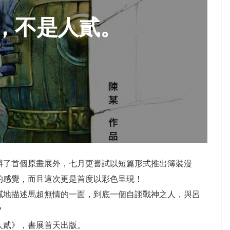
，不是人貳。
辦了首個原畫展外，七月更嘗試以短篇形式推出簿裝漫
的感覺，而且這次更是首度以彩色呈現！
膩地描述馬超無情的一面，到底一個自詡戰神之人，與呂
？
人貳》，書展首天出版。