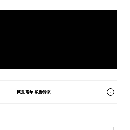
闊別兩年‧載譽歸來！