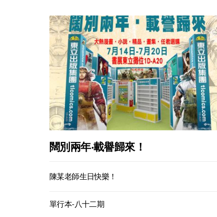
闊別兩年‧載譽歸來！
陳某老師生日快樂！
單行本-八十二期