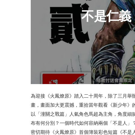
不是仁義
為迎接《火鳳燎原》踏入二十周年，除了三月舉
畫，畫面加大更震撼，重拾當年觀看《新少年》
以「潼關之戰篇」人氣角色馬超為主角，角度細
布有何分別？一個時代如何容納兩個「不是人」
密切期待《火鳳燎原》首個簿裝彩色短篇《不是