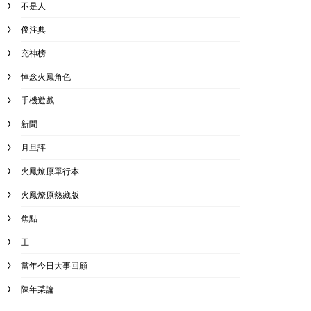
不是人
俊注典
充神榜
悼念火鳳角色
手機遊戲
新聞
月旦評
火鳳燎原單行本
火鳳燎原熱藏版
焦點
王
當年今日大事回顧
陳年某論