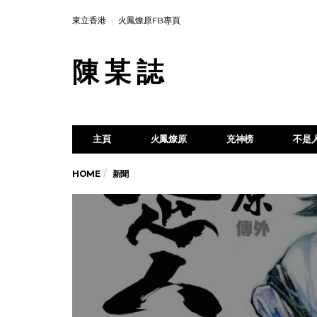
東立香港
火鳳燎原FB專頁
陳 某 誌
主頁
火鳳燎原
充神榜
不是
HOME
新聞