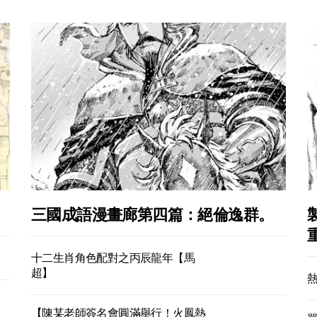
三國成語漫畫廊第四篇：絕倫逸群。
十二生肖角色配對之丙辰龍年【馬
超】
【陳某老師簽名會圓滿舉行！火鳳熱