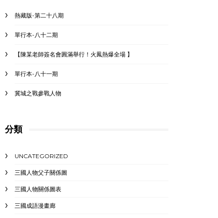
熱藏版-第二十八期
單行本-八十二期
【陳某老師簽名會圓滿舉行！火鳳熱爆全場 】
單行本-八十一期
冀城之戰參戰人物
分類
UNCATEGORIZED
三國人物父子關係圖
三國人物關係圖表
三國成語漫畫廊