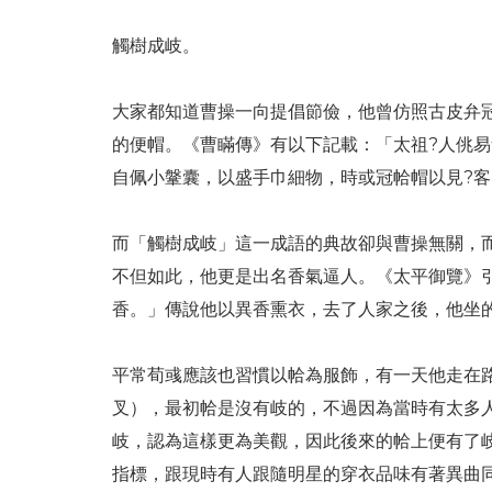
觸樹成岐。
大家都知道曹操一向提倡節儉，他曾仿照古皮弁
的便帽。《曹瞞傳》有以下記載：「太祖?人佻
自佩小鞶囊，以盛手巾細物，時或冠帢帽以見?
而「觸樹成岐」這一成語的典故卻與曹操無關，
不但如此，他更是出名香氣逼人。《太平御覽》
香。」傳說他以異香熏衣，去了人家之後，他坐
平常荀彧應該也習慣以帢為服飾，有一天他走在
叉），最初帢是沒有岐的，不過因為當時有太多
岐，認為這樣更為美觀，因此後來的帢上便有了
指標，跟現時有人跟隨明星的穿衣品味有著異曲