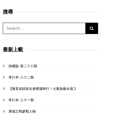
搜尋
最新上載
熱藏版-第二十八期
單行本-八十二期
【陳某老師簽名會圓滿舉行！火鳳熱爆全場 】
單行本-八十一期
冀城之戰參戰人物