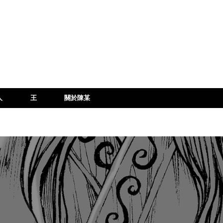
人
王
關於陳某