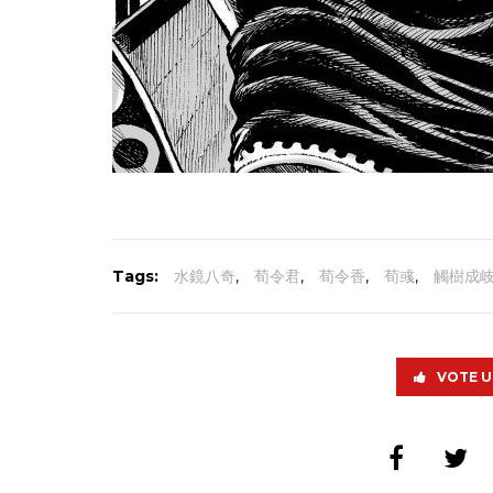
Tags:
水鏡八奇
,
荀令君
,
荀令香
,
荀彧
,
觸樹成
VOTE U