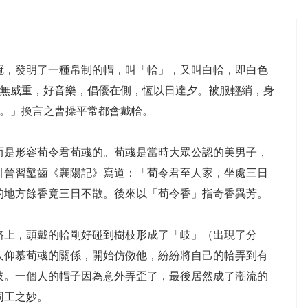
冠，發明了一種帛制的帽，叫「帢」，又叫白帢，即白色
易無威重，好音樂，倡優在側，恆以日達夕。被服輕綃，身
客。」換言之曹操平常都會戴帢。
而是形容荀令君荀彧的。荀彧是當時大眾公認的美男子，
引晉習鑿齒《襄陽記》寫道：「荀令君至人家，坐處三日
的地方餘香竟三日不散。後來以「荀令香」指奇香異芳。
路上，頭戴的帢剛好碰到樹枝形成了「岐」（出現了分
人仰慕荀彧的關係，開始仿傚他，紛紛將自己的帢弄到有
岐。一個人的帽子因為意外弄歪了，最後居然成了潮流的
同工之妙。