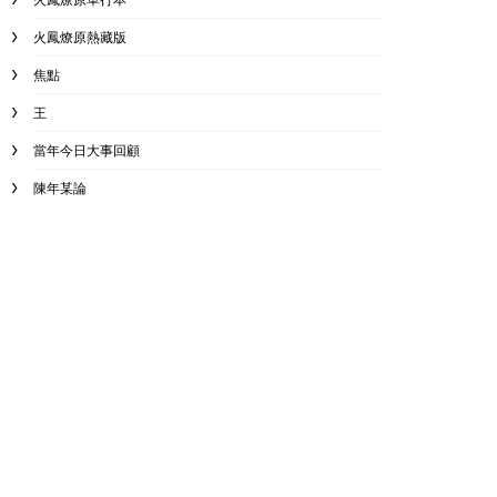
火鳳燎原熱藏版
焦點
王
當年今日大事回顧
陳年某論