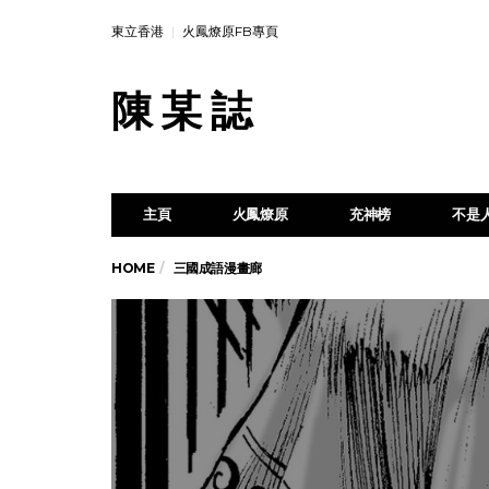
東立香港
火鳳燎原FB專頁
陳 某 誌
主頁
火鳳燎原
充神榜
不是
HOME
三國成語漫畫廊