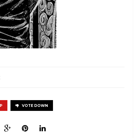
岐
P
VOTE DOWN