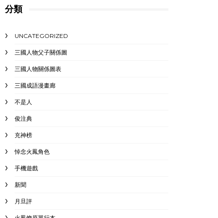
分類
UNCATEGORIZED
三國人物父子關係圖
三國人物關係圖表
三國成語漫畫廊
不是人
俊注典
充神榜
悼念火鳳角色
手機遊戲
新聞
月旦評
火鳳燎原單行本