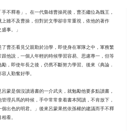
「手不釋卷」。在一代梟雄曹操死後，曹丕繼位為魏王，
就上雖不及曹操，但對於文學卻非常重視，依他的著作
之盛事。」
述了曹丕看見父親勤於治學，即使身在軍隊之中，軍務繁
常跟他說，一個人年輕的時候學習容易、思慮專一，但等
勉勵，即使年長之後，仍舊不斷努力學習。後來《典論．
形容人勤奮好學。
見呂蒙是個沒讀過書的一介武夫，就勉勵他要多點讀書，
他管理兵馬的時候，手中常常拿着書本閱讀，不肯放下，
一個出色的明君。」後來呂蒙果然依孫權的建議而手不釋
目相看。