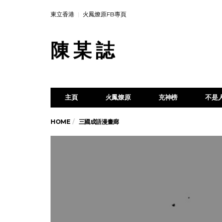
東立香港
火鳳燎原FB專頁
陳 某 誌
主頁
火鳳燎原
充神榜
不是
HOME
三國成語漫畫廊