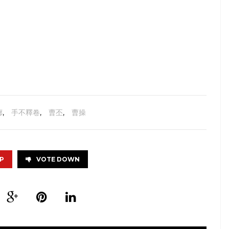
廊
,
手不釋卷
,
曹丕
,
曹操
P
VOTE DOWN