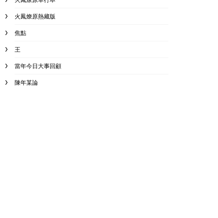
火鳳燎原熱藏版
焦點
王
當年今日大事回顧
陳年某論