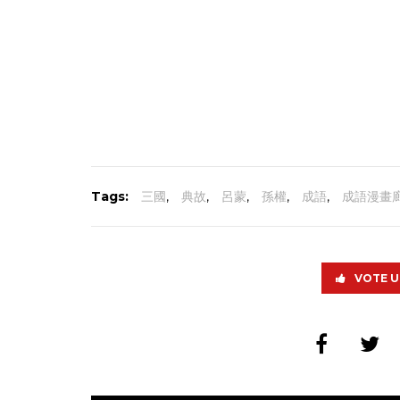
Tags:
三國
,
典故
,
呂蒙
,
孫權
,
成語
,
成語漫畫
VOTE U