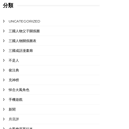
分類
UNCATEGORIZED
三國人物父子關係圖
三國人物關係圖表
三國成語漫畫廊
不是人
俊注典
充神榜
悼念火鳳角色
手機遊戲
新聞
月旦評
火鳳燎原單行本