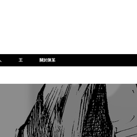
人
王
關於陳某