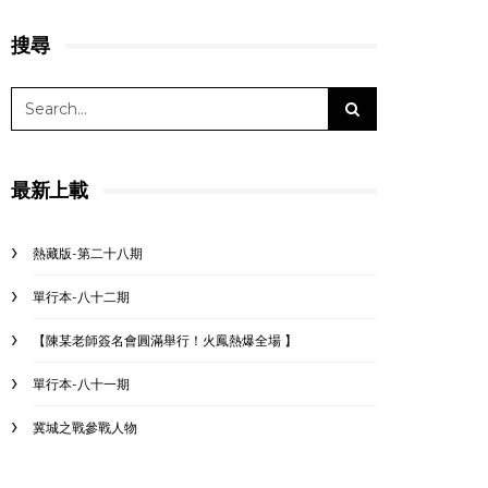
搜尋
最新上載
熱藏版-第二十八期
單行本-八十二期
【陳某老師簽名會圓滿舉行！火鳳熱爆全場 】
單行本-八十一期
冀城之戰參戰人物