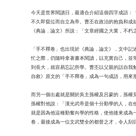
今天是世界閱讀日，最適合介紹這個四字成語：
不久即竄位而自立為帝。曹丕在政治的抱負和成
《典論．論文》所說：「文章經國之大業，不朽
「手不釋卷」也出現於《典論．論文》，文中記
忙之際，仍隨時拿著書本閱讀，以充實自己，並
到長大，就容易忘記所學。曹丕以父親的話自我
自敘》原文的「手不釋卷」成為一句成語，用來
而另一個出處就是關於吳主孫權及呂蒙的，孫權
孫權對他說：「漢光武帝是個十分勤學的人，在
就是因為他這種勤奮向學的性格，使他後來成為
卷，最後成為一位文武雙全的都督之才，令人刮