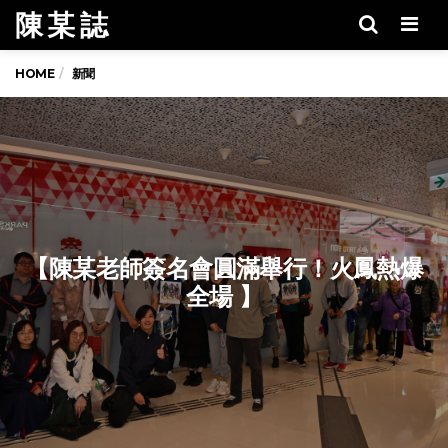
陳 某 誌
Men
HOME
新聞
【陳某老師簽名會圓滿舉行！火鳳熱爆
全場 】