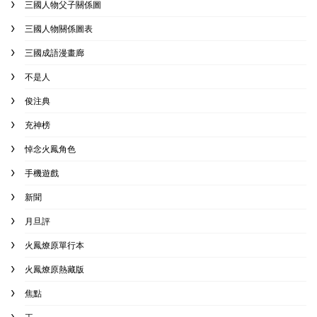
三國人物父子關係圖
三國人物關係圖表
三國成語漫畫廊
不是人
俊注典
充神榜
悼念火鳳角色
手機遊戲
新聞
月旦評
火鳳燎原單行本
火鳳燎原熱藏版
焦點