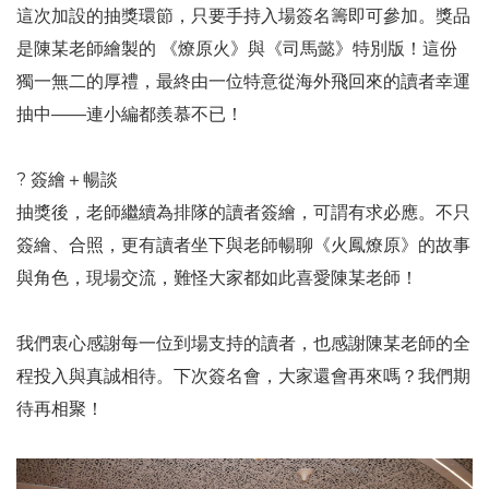
這次加設的抽獎環節，只要手持入場簽名籌即可參加。獎品
是陳某老師繪製的 《燎原火》與《司馬懿》特別版！這份
獨一無二的厚禮，最終由一位特意從海外飛回來的讀者幸運
抽中——連小編都羨慕不已！
? 簽繪＋暢談
抽獎後，老師繼續為排隊的讀者簽繪，可謂有求必應。不只
簽繪、合照，更有讀者坐下與老師暢聊《火鳳燎原》的故事
與角色，現場交流，難怪大家都如此喜愛陳某老師！
我們衷心感謝每一位到場支持的讀者，也感謝陳某老師的全
程投入與真誠相待。下次簽名會，大家還會再來嗎？我們期
待再相聚！