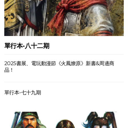
單行本-八十二期
2025書展、電玩動漫節《火鳳燎原》新書&周邊商
品！
單行本-七十九期