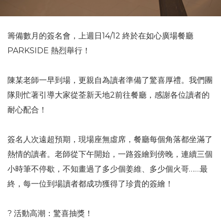
籌備數月的簽名會，上週日14/12 終於在如心廣場餐廳
PARKSIDE 熱烈舉行！
陳某老師一早到場，更親自為讀者準備了驚喜厚禮。我們團
隊則忙著引導大家從荃新天地2前往餐廳，感謝各位讀者的
耐心配合！
簽名人次遠超預期，現場座無虛席，餐廳每個角落都坐滿了
熱情的讀者。老師從下午開始，一路簽繪到傍晚，連續三個
小時筆不停歇，不知畫過了多少個姜維、多少個火哥……最
終，每一位到場讀者都成功獲得了珍貴的簽繪！
? 活動高潮：驚喜抽獎！