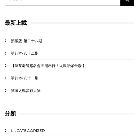
最新上載
熱藏版-第二十八期
單行本-八十二期
【陳某老師簽名會圓滿舉行！火鳳熱爆全場 】
單行本-八十一期
冀城之戰參戰人物
分類
UNCATEGORIZED