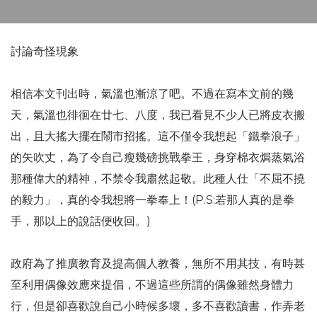
討論奇怪現象
相信本文刊出時，氣溫也漸涼了吧。不過在寫本文前的幾
天，氣溫也徘徊在廿七、八度，我已看見不少人已將皮衣搬
出，且大搖大擺在鬧市招搖。這不僅令我想起「鐵拳浪子」
的矢吹丈，為了令自己瘦幾磅挑戰拳王，身穿棉衣焗蒸氣浴
那種偉大的精神，不禁令我肅然起敬。此種人仕「不屈不撓
的毅力」，真的令我想將一拳奉上！(P.S:若那人真的是拳
手，那以上的說話便收回。)
政府為了推廣教育及提高個人教養，無所不用其技，有時甚
至利用偶像效應來提倡，不過這些所謂的偶像雖然身體力
行，但是卻喜歡說自己小時候多壞，多不喜歡讀書，作弄老