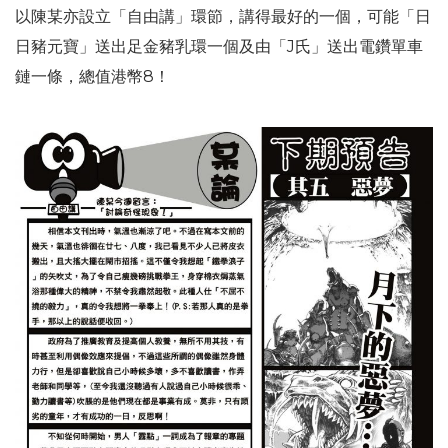
以陳某亦設立「自由講」環節，講得最好的一個，可能「日
日豬元寶」送出足金豬乳環一個及由「J氏」送出電鑽單車
鏈一條，總值港幣8！