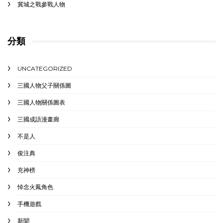
冀城之戰參戰人物
分類
UNCATEGORIZED
三國人物父子關係圖
三國人物關係圖表
三國成語漫畫廊
不是人
俊注典
充神榜
悼念火鳳角色
手機遊戲
新聞