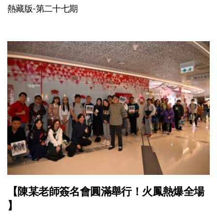
熱藏版-第二十七期
【陳某老師簽名會圓滿舉行！火鳳熱爆全場
】