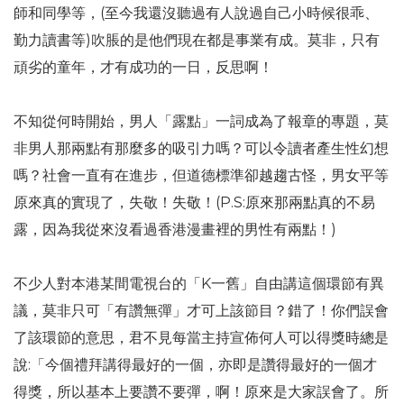
師和同學等，(至今我還沒聽過有人說過自己小時候很乖、
勤力讀書等)吹脹的是他們現在都是事業有成。莫非，只有
頑劣的童年，才有成功的一日，反思啊！
不知從何時開始，男人「露點」一詞成為了報章的專題，莫
非男人那兩點有那麼多的吸引力嗎？可以令讀者產生性幻想
嗎？社會一直有在進步，但道德標準卻越趨古怪，男女平等
原來真的實現了，失敬！失敬！(P.S:原來那兩點真的不易
露，因為我從來沒看過香港漫畫裡的男性有兩點！)
不少人對本港某間電視台的「K一舊」自由講這個環節有異
議，莫非只可「有讚無彈」才可上該節目？錯了！你們誤會
了該環節的意思，君不見每當主持宣佈何人可以得獎時總是
說:「今個禮拜講得最好的一個，亦即是讚得最好的一個才
得獎，所以基本上要讚不要彈，啊！原來是大家誤會了。所