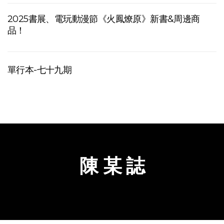
2025書展、電玩動漫節《火鳳燎原》新書&周邊商
品！
單行本-七十九期
陳 某 誌