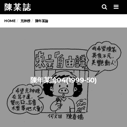
陳 某 誌
Men
HOME
充神榜
陳年某論
陳年某論04(1999-50)