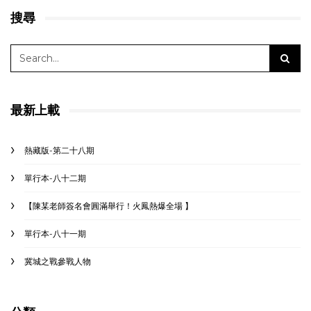
搜尋
最新上載
熱藏版-第二十八期
單行本-八十二期
【陳某老師簽名會圓滿舉行！火鳳熱爆全場 】
單行本-八十一期
冀城之戰參戰人物