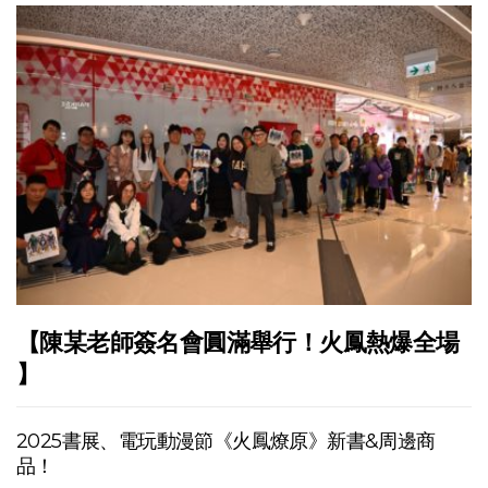
【陳某老師簽名會圓滿舉行！火鳳熱爆全場
】
2025書展、電玩動漫節《火鳳燎原》新書&周邊商
品！