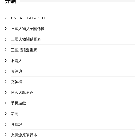
分類
UNCATEGORIZED
三國人物父子關係圖
三國人物關係圖表
三國成語漫畫廊
不是人
俊注典
充神榜
悼念火鳳角色
手機遊戲
新聞
月旦評
火鳳燎原單行本