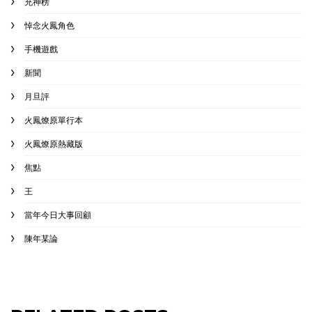
充神榜
悼念火鳳角色
手機遊戲
新聞
月旦評
火鳳燎原單行本
火鳳燎原熱藏版
焦點
王
當年今日大事回顧
陳年某論