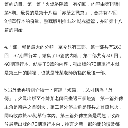
篇的題目。第一篇「火燒洛陽篇」有41回，內容由第1期到
第5期。最長的是第十八篇「赤壁之戰篇」，合共有72回，
9期單行本的份量。熱藏版剛推出24期赤壁篇，亦即第十八
篇的開始。
4.「部」就是最大的分類，至今只有三部。第一部共有263
回、32期單行本，結集了13篇的內容；第二部共有301回，
40期單行本、結集了9篇的內容，剛出版的73期單行本就
是第三部的開端，也就是陳某老師所指的最後一部。
5.另外要再特別介紹一下何謂「短篇」，又可稱為「外
傳」，火鳳出版至今陳某老師只畫過三個短篇，第一篇外傳
主角是殘兵之首劉大，第二篇外傳主角是殘兵之首燎原火，
同時收錄於33期單行本內。第三篇外傳主角是馬超，收錄
於最新出版的73期單行本內，換言之新一部的開始慣常都