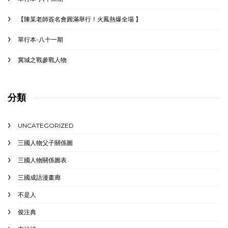
【陳某老師簽名會圓滿舉行！火鳳熱爆全場 】
單行本-八十一期
冀城之戰參戰人物
分類
UNCATEGORIZED
三國人物父子關係圖
三國人物關係圖表
三國成語漫畫廊
不是人
俊注典