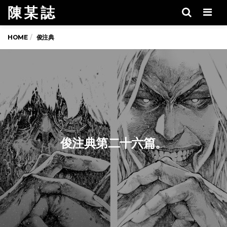
陳 某 誌
Men
HOME
俊注典
俊注典第二十六篇。