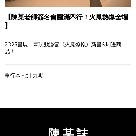
【陳某老師簽名會圓滿舉行！火鳳熱爆全場
】
2025書展、電玩動漫節《火鳳燎原》新書&周邊商
品！
單行本-七十九期
陳 某 誌