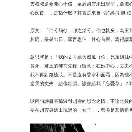
雲叔叔還要開心十倍。至於趙雲未出現前，孫淑
心疾首」，是指什麼？其實是來自《詩經‧衛風‧
原文：「伯兮朅兮，邦之桀兮。伯也執殳，為王
其雨，杲杲出日。願言思伯，甘心首疾。焉得諼
意思就是：「我的丈夫高大威風（伯，兄弟姐妹
長矛，君王的陣前先鋒（留意：在她中心，丈夫
我不再對鏡梳妝。不是沒有香水和面霜，因為他
念我的丈夫，悲傷斷腸。誰會給我「忘憂草」？
以兩句詩盡表孫淑對趙雲的思念之情，不論之後
要在趙雲身邊出現過的「女子」，都多是悲情角