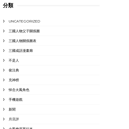
分類
UNCATEGORIZED
三國人物父子關係圖
三國人物關係圖表
三國成語漫畫廊
不是人
俊注典
充神榜
悼念火鳳角色
手機遊戲
新聞
月旦評
火鳳燎原單行本