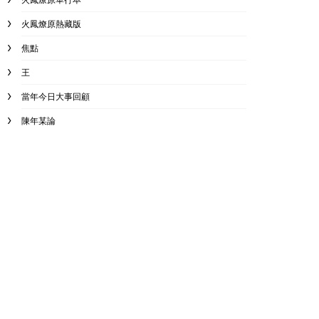
火鳳燎原熱藏版
焦點
王
當年今日大事回顧
陳年某論