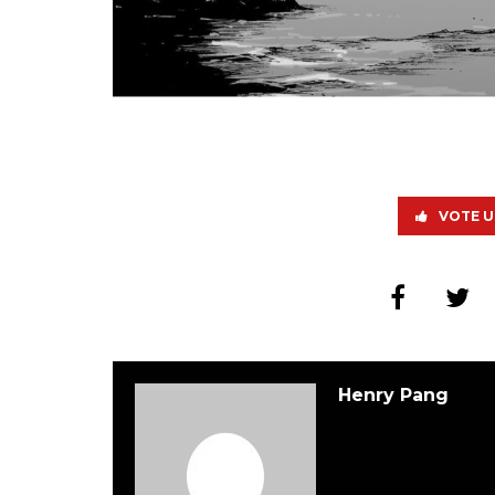
VOTE U
Henry Pang