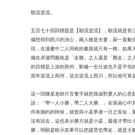
順流逆流。
五百七十四回標題是【順流逆流】，順流就是長
備想得到西川的決心，兩人雖是夫妻，卻一直貌
現，在漫畫中二人同框的畫面就只有一格。如果
備在岸邊問龐統是「走難」之人還是「難走」之
的目標是上游的荊州，劉備一生仕途也不是平坦
當年逆流上荊州，這次逆流上西川，所以他可算
這一回陳某老師片言隻字就把孫淑對愛人的心意
說：「帶一人小勝，帶二人大勝。」在孫淑心中
尚有婚約的時候，就曾與小孟爭過一日之長短，
沒有回去，這也表示勝方就是小孟，最後才帶出
勝，明顯是暗示若果可以把趙雲也帶走，就是大