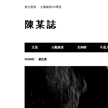
東立香港
火鳳燎原FB專頁
陳 某 誌
主頁
火鳳燎原
充神榜
不是
HOME
俊注典