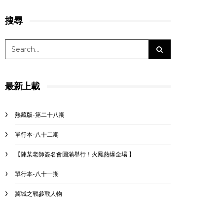
搜尋
最新上載
熱藏版-第二十八期
單行本-八十二期
【陳某老師簽名會圓滿舉行！火鳳熱爆全場 】
單行本-八十一期
冀城之戰參戰人物