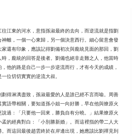
江往江東的河水，意指孫淑最終的去向，而逆流就是指劉
合神離，一個一心東歸，另一個決意西行。細心留意會發
大家還有印象，應該記得劉備初次與龐統見面的那回，劉
人時，龐統的回答是後者。劉備也絕非走難之人，他當時
的，他的路是自己一步一步逆流而行，才有今天的成績，
是一位切切實實的逆流大叔。
刻劃得淋漓盡致，孫淑最愛的人是誰已經不言而喻。周善
其實語帶相關，要知道孫小姐一向好勝，早在他與燎原火
更說過：「只要他一回來，勝負自有分曉。」結果燎原火
小孟的經典對白：「小別勝新婚」。而這裡指的帶二人大
勝。而這回最後趙雲終於在岸邊出現，她應該比劉禪見到