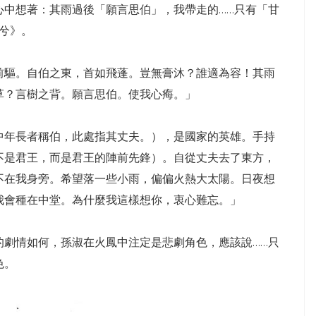
心中想著：其雨過後「願言思伯」，我帶走的……只有「甘
伯兮》。
前驅。自伯之東，首如飛蓬。豈無膏沐？誰適為容！其雨
草？言樹之背。願言思伯。使我心痗。」
中年長者稱伯，此處指其丈夫。），是國家的英雄。手持
不是君王，而是君王的陣前先鋒）。自從丈夫去了東方，
不在我身旁。希望落一些小雨，偏偏火熱大太陽。日夜想
我會種在中堂。為什麼我這樣想你，衷心難忘。」
的劇情如何，孫淑在火鳳中注定是悲劇角色，應該說……只
色。