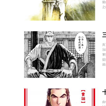
懿
之
吳
汝
軍
提
就
由