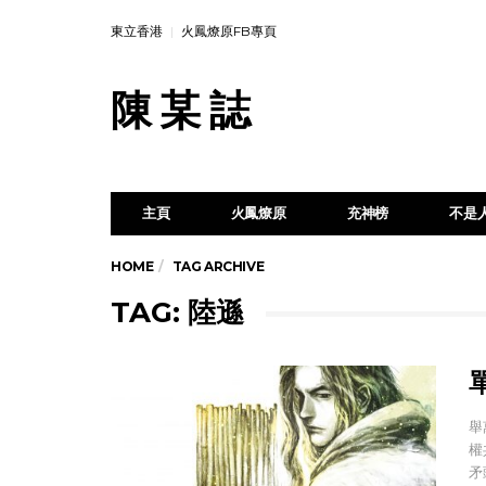
東立香港
火鳳燎原FB專頁
陳 某 誌
主頁
火鳳燎原
充神榜
不是
HOME
TAG ARCHIVE
TAG: 陸遜
舉
權
矛