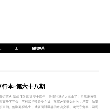
人
王
關於陳某
單行本–第六十八期
萬炬雲火 懿歲月蹉跎 建安十四年，最懂計算的人出山了！司馬懿挾孫
共商天下三分，不料卻招致殺身之禍。孫軍攻荊勢如破竹，呂蒙、陸遜
頭直指。他剛死裡逃生，就要面對鳳雛的奇兵突襲。縱死守危寨，司馬