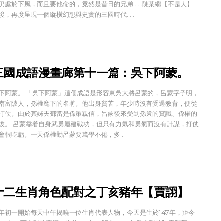
仍處於下風，而且要他命的，竟然是昔日的兄弟……陳某繼【不是人】
後，再度呈現一個縱橫幻想與史實的三國時代……
三國成語漫畫廊第十一篇：吳下阿蒙。
下阿蒙。 「吳下阿蒙」這個成語是形容東吳大將呂蒙的，呂蒙字子明，
南富陂人，孫權麾下的名將。他出身貧苦，年少時沒有受過教育，便從
打仗。由於其姊夫鄧當是孫策親信，呂蒙後來受到孫策的賞識、孫權的
拔。 呂蒙靠着自身武勇屢建戰功，但只有力氣和勇氣而沒有計謀，打仗
會很吃虧。一天孫權勸呂蒙要篤學不倦，多…
十二生肖角色配對之丁亥豬年【賈詡】
年初一開始每天中午揭曉一位生肖代表人物，今天是生於147年，距今