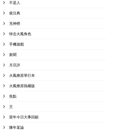
不是人
俊注典
充神榜
悼念火鳳角色
手機遊戲
新聞
月旦評
火鳳燎原單行本
火鳳燎原熱藏版
焦點
王
當年今日大事回顧
陳年某論