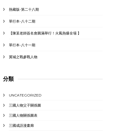
熱藏版-第二十八期
單行本-八十二期
【陳某老師簽名會圓滿舉行！火鳳熱爆全場 】
單行本-八十一期
冀城之戰參戰人物
分類
UNCATEGORIZED
三國人物父子關係圖
三國人物關係圖表
三國成語漫畫廊