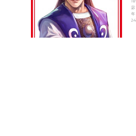
1
宓
年
2