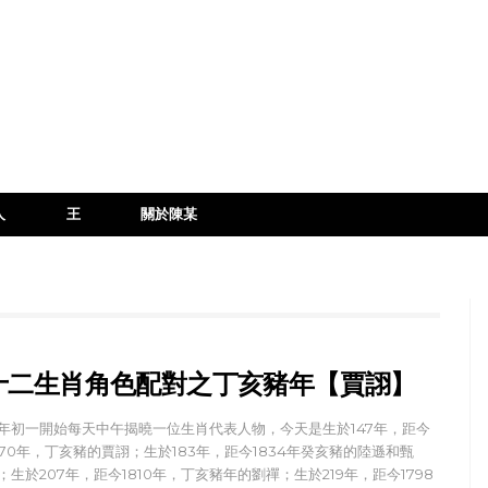
人
王
關於陳某
十二生肖角色配對之丁亥豬年【賈詡】
年初一開始每天中午揭曉一位生肖代表人物，今天是生於147年，距今
870年，丁亥豬的賈詡；生於183年，距今1834年癸亥豬的陸遜和甄
；生於207年，距今1810年，丁亥豬年的劉禪；生於219年，距今1798