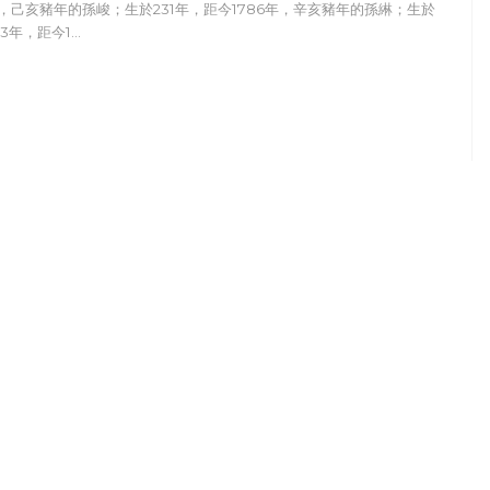
，己亥豬年的孫峻；生於231年，距今1786年，辛亥豬年的孫綝；生於
43年，距今1…