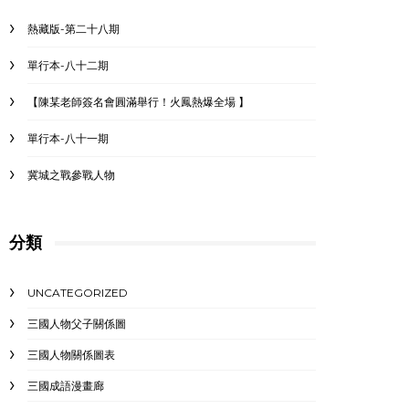
熱藏版-第二十八期
單行本-八十二期
【陳某老師簽名會圓滿舉行！火鳳熱爆全場 】
單行本-八十一期
冀城之戰參戰人物
分類
UNCATEGORIZED
三國人物父子關係圖
三國人物關係圖表
三國成語漫畫廊