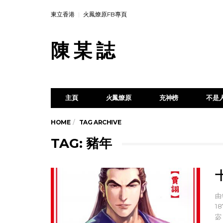
東立香港
火鳳燎原FB專頁
陳 某 誌
主頁
火鳳燎原
充神榜
不是
HOME
TAG ARCHIVE
TAG: 豬年
由
1
宓