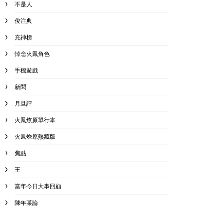
不是人
俊注典
充神榜
悼念火鳳角色
手機遊戲
新聞
月旦評
火鳳燎原單行本
火鳳燎原熱藏版
焦點
王
當年今日大事回顧
陳年某論