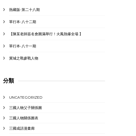
熱藏版-第二十八期
單行本-八十二期
【陳某老師簽名會圓滿舉行！火鳳熱爆全場 】
單行本-八十一期
冀城之戰參戰人物
分類
UNCATEGORIZED
三國人物父子關係圖
三國人物關係圖表
三國成語漫畫廊