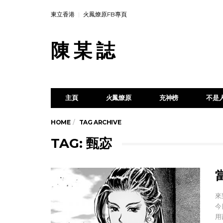
東立香港
火鳳燎原FB專頁
陳 某 誌
主頁
火鳳燎原
充神榜
不是
HOME
TAG ARCHIVE
TAG: 甄宓
來
今
用