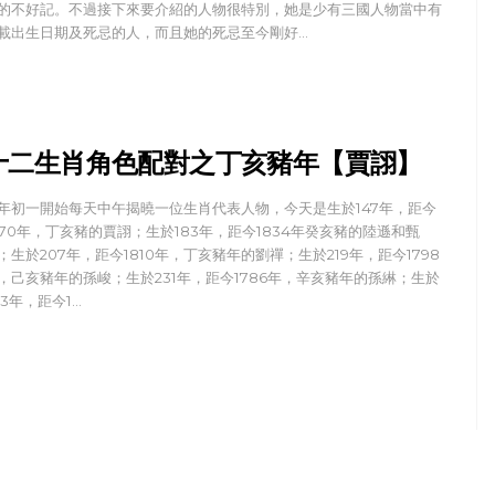
的不好記。不過接下來要介紹的人物很特別，她是少有三國人物當中有
載出生日期及死忌的人，而且她的死忌至今剛好…
十二生肖角色配對之丁亥豬年【賈詡】
年初一開始每天中午揭曉一位生肖代表人物，今天是生於147年，距今
870年，丁亥豬的賈詡；生於183年，距今1834年癸亥豬的陸遜和甄
；生於207年，距今1810年，丁亥豬年的劉禪；生於219年，距今1798
，己亥豬年的孫峻；生於231年，距今1786年，辛亥豬年的孫綝；生於
43年，距今1…