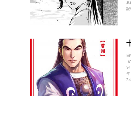
真
記
由
1
宓
年
2