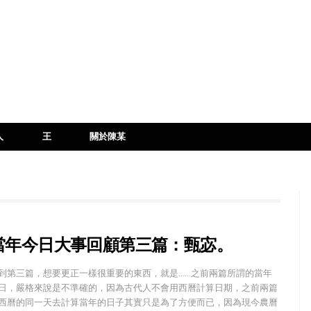
人
王
關於陳某
當年今日大事回顧第三篇：甄宓。
到第三篇，想要更正一樣很重要的東西，就是……之前兩篇所謂的當年
日，嚴格來說是不準確的，因為古代人不會用西曆計算日期，之前兩篇
西曆的同一天去計算當年的日子其實只是為了方便而已，因為現今農曆