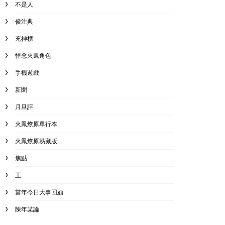
不是人
俊注典
充神榜
悼念火鳳角色
手機遊戲
新聞
月旦評
火鳳燎原單行本
火鳳燎原熱藏版
焦點
王
當年今日大事回顧
陳年某論