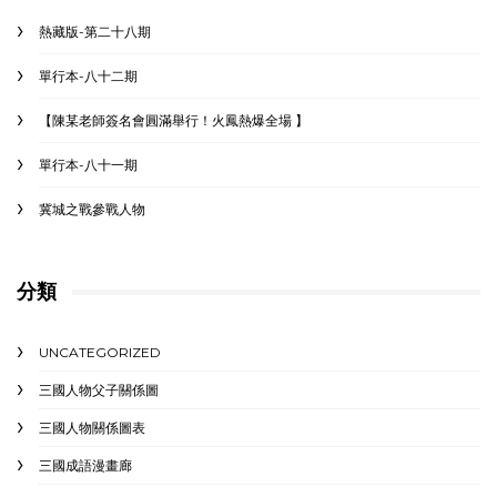
熱藏版-第二十八期
單行本-八十二期
【陳某老師簽名會圓滿舉行！火鳳熱爆全場 】
單行本-八十一期
冀城之戰參戰人物
分類
UNCATEGORIZED
三國人物父子關係圖
三國人物關係圖表
三國成語漫畫廊