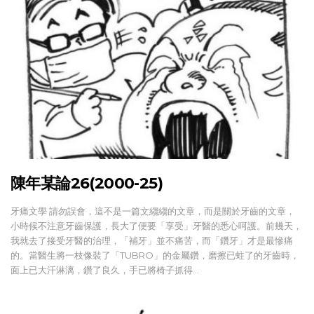
陳年某論26(2000-25)
牙痛文學 請勿誤會，這不是一篇文縐縐的文章，而是關於牙齒的文章，
小時候不注意牙齒保護，長大了便要「享受」牙醫的悉心呵護。前幾天，
我就去了接受牙醫的治理，「補牙」並不痛苦，而「鑽牙」才是最慘痛
的。當醫生將一枝像裝了「TUBRO」的金屬鑽，磨擦已蛀了的牙齒時，
面上已大汗淋漓，鑽了良久，手已將椅子抓得…