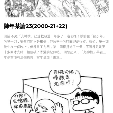
陳年某論23(2000-21+22)
回望 不經「充神榜」已連載超過一年多了，這包括了以前在「龍少年」
的第一部，雖然時間不是很長，但故事中的時間卻是很短、很短。第一部
發生在一個晚上，但卻畫了九回，第二同樣是過了一天，不過卻足足要二
十多回才完結，相信破了香港的紀錄吧。 回想起來，「充神榜」早在三
年多前便有這個構思，當年參加「東立…