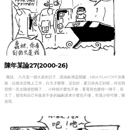
陳年某論27(2000-26)
雜談。 六月是一個大喜的日子，因為歐洲盃開鑼，NBA PLAYOFF決賽
後，以後決定晚上工作，白天才睡覺，這也好，夏日炎炎正好眠，何況我
習慣一見太陽便想睡了…… 小時候什麼也不會，看電視也樂得一陣子，長
大了，發現和自己年級差不多的編劇原來什麼也不懂，常識少得可憐，難
道我…