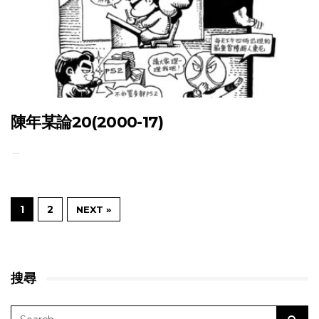
陳年某論20(2000-17)
…
1
2
NEXT »
搜尋