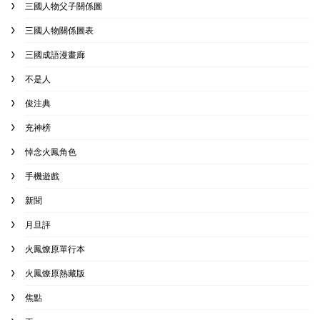
三國人物父子關係圖
三國人物關係圖表
三國成語漫畫廊
不是人
俊注典
充神榜
悼念火鳳角色
手機遊戲
新聞
月旦評
火鳳燎原單行本
火鳳燎原熱藏版
焦點