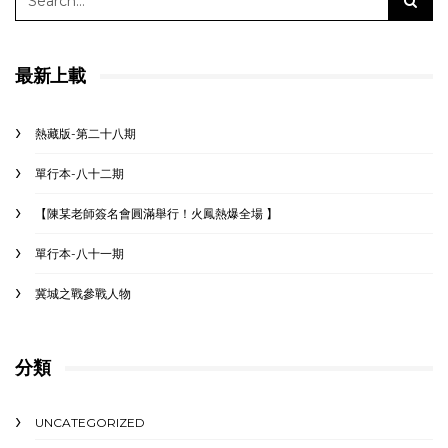
最新上載
熱藏版-第二十八期
單行本-八十二期
【陳某老師簽名會圓滿舉行！火鳳熱爆全場 】
單行本-八十一期
冀城之戰參戰人物
分類
UNCATEGORIZED