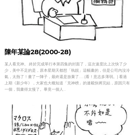
陳年某論28(2000-28)
某人看充神。 終於完成單行本第四集的封面了，這次速度比上次快了少
少，美中不足的是，原本星期天都想「執靚」這幅畫的，但是公司內沒冷
氣，太熱了！畫了一陣子，最終還是放棄了……(看！意志多薄弱。) 看過
上期《新少年》，大家也大概知道「充神榜」的連載快將完結，原因只有
一個，我畫得太慢了。畢竟一個人…