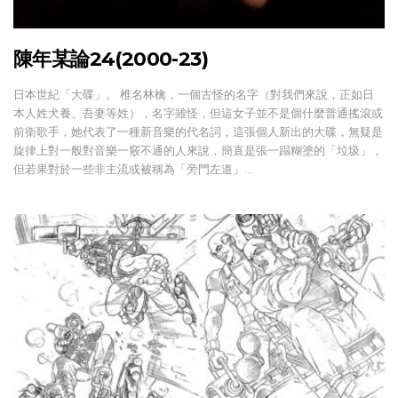
陳年某論24(2000-23)
日本世紀「大碟」。 椎名林檎，一個古怪的名字（對我們來說，正如日
本人姓犬養、吾妻等姓），名字雖怪，但這女子並不是個什麼普通搖滾或
前衛歌手，她代表了一種新音樂的代名詞，這張個人新出的大碟，無疑是
旋律上對一般對音樂一竅不通的人來說，簡直是張一蹋糊塗的「垃圾」，
但若果對於一些非主流或被稱為「旁門左道」…