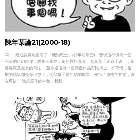
陳年某論21(2000-18)
悶…… 最近認真地重看了「機動戰士」(廿年前那套)，發現這不愧為一套
完美的科幻鉅作，故事不牽強，角色性格真實，尤其是「哀戰士篇」，那
種客觀及無奈的寫法 ，至今還沒有一套動畫作品可比得上。好可惜，後
期的續集卻是每況愈下，明顯是照顧年幼的觀眾，失卻了原作的神髓，實
在可惜！ 說起原作的神髓，我想…