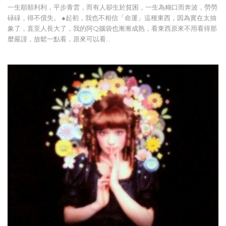
一生順順利利，平步青雲，而有人卻生於貧困，一生為糊口而奔波，勞勞
碌碌，得不償失。 ●起初，我也不相信「命運」這種東西，因為實在太抽
象了，直至人長大了，我的阿Q腦袋也漸漸成熟，看東西原來不用看得那
麼嚴謹，放鬆一點看，原來可以看…