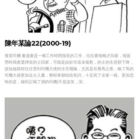
陳年某論22(2000-19)
耆英司機 畫漫畫是一種工作時間很長的工作，往往要很晚才回家，很疲
勞時我會選擇坐的士回家，可能是由於市道未復甦，的士的生意額下降，
故短線路程往往受到司機大佬的冷言嘲諷，尤其是在賽馬之夜，輸了馬的
司機大佬更加走火入魔，整程車都唸唸有詞，十足死了全家一樣。更加恐
怖的是，碰到正喝了酒的司機(不是說笑，深…