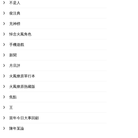
不是人
俊注典
充神榜
悼念火鳳角色
手機遊戲
新聞
月旦評
火鳳燎原單行本
火鳳燎原熱藏版
焦點
王
當年今日大事回顧
陳年某論