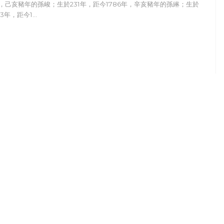
，己亥豬年的孫峻；生於231年，距今1786年，辛亥豬年的孫綝；生於
43年，距今1…