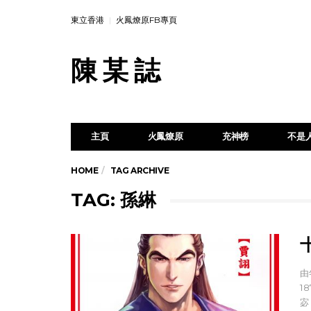
東立香港
火鳳燎原FB專頁
陳 某 誌
主頁
火鳳燎原
充神榜
不是
HOME
TAG ARCHIVE
TAG: 孫綝
由
1
宓