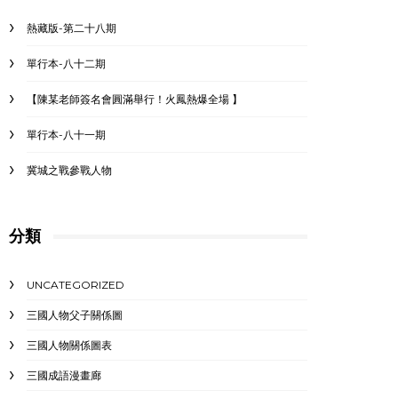
熱藏版-第二十八期
單行本-八十二期
【陳某老師簽名會圓滿舉行！火鳳熱爆全場 】
單行本-八十一期
冀城之戰參戰人物
分類
UNCATEGORIZED
三國人物父子關係圖
三國人物關係圖表
三國成語漫畫廊