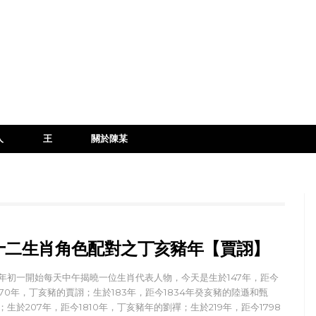
人
王
關於陳某
十二生肖角色配對之丁亥豬年【賈詡】
年初一開始每天中午揭曉一位生肖代表人物，今天是生於147年，距今
870年，丁亥豬的賈詡；生於183年，距今1834年癸亥豬的陸遜和甄
；生於207年，距今1810年，丁亥豬年的劉禪；生於219年，距今1798