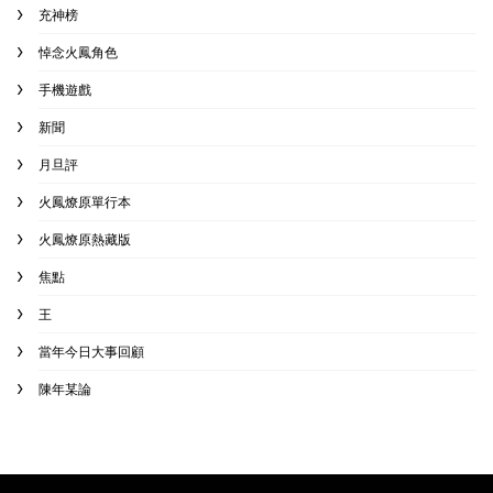
充神榜
悼念火鳳角色
手機遊戲
新聞
月旦評
火鳳燎原單行本
火鳳燎原熱藏版
焦點
王
當年今日大事回顧
陳年某論