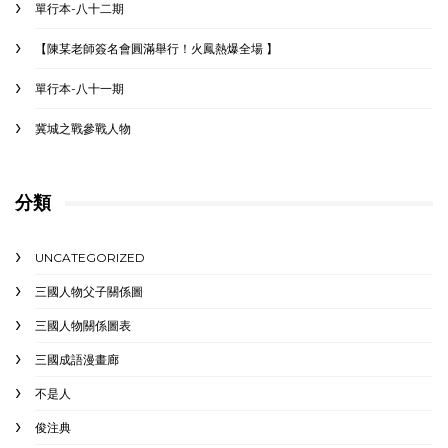
單行本-八十二期
【陳某老師簽名會圓滿舉行！火鳳熱爆全場 】
單行本-八十一期
冀城之戰參戰人物
分類
UNCATEGORIZED
三國人物父子關係圖
三國人物關係圖表
三國成語漫畫廊
不是人
俊注典