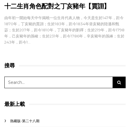
十二生肖角色配對之丁亥豬年【賈詡】
由年初一開始每天中午揭曉一位生肖代表人物，今天是生於147年，距今
1870年，丁亥豬的賈詡；生於183年，距今1834年癸亥豬的陸遜和甄
宓；生於207年，距今1810年，丁亥豬年的劉禪；生於219年，距今1798
年，己亥豬年的孫峻；生於231年，距今1786年，辛亥豬年的孫綝；生於
243年，距今1…
搜尋
最新上載
熱藏版-第二十八期