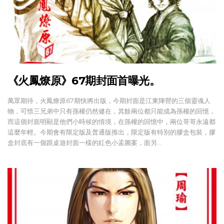
《火鳳燎原》67期封面首曝光。
萬眾期待，火鳳燎原67期快將出版，今期封面是江東陣營的三個靈魂人
物，可惜三兄弟中只有孫權仍然健在，其餘兩位都只能成為孫權的回憶，
而這個封面明顯是他們小時候的情境，在孫權的回憶中，兩位哥哥永遠都
這麼年輕。今期會有限定版及普通版推出，限定版有特別的膠盒包裝，膠
盒封底有一個跟桌遊封面一樣的紅色小孟圖案，面另…