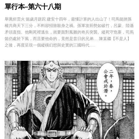
單行本–第六十八期
舉萬炬雲火 懿歲月蹉跎 建安十四年，最懂計算的人出山了！司馬懿挾孫
權共商天下三分，不料卻招致殺身之禍。孫軍攻荊勢如破竹，呂蒙、陸遜
矛頭直指。他剛死裡逃生，就要面對鳳雛的奇兵突襲。縱死守危寨，司馬
懿仍處於下風，而且要他命的，竟然是昔日的兄弟……陳某繼【不是人】
之後，再度呈現一個縱橫幻想與史實的三國時代……