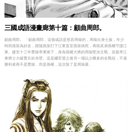
三國成語漫畫廊第十篇：顧曲周郎。
顧曲周郎。 「顧曲周郎」這個成語是形容周瑜的，周瑜出身士族，年少
時與孫策為好友，跟隨孫策打下江東直至孫策病死，再助其弟孫權守護江
東。建安十三年曹操率軍南下，身為孫權大將的周瑜堅決主戰，並親率江
東將士大破曹兵於赤壁。這是繼官渡之後另一場以少勝多的名戰役，不過
勝利者再不是曹操，而是孫權，這次除了是周瑜最…