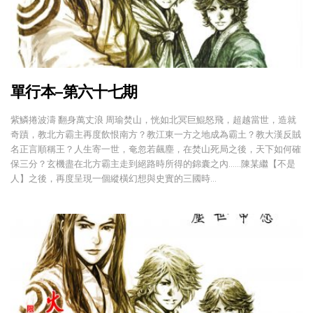
單行本–第六十七期
紫鱗捲波濤 翻身萬丈浪 周瑜焚山，恍如北冥巨鯤怒飛，超越當世，造就
奇蹟，教北方霸主再度飲恨南方？教江東一方之地成為霸土？教大漢反賊
名正言順稱王？人生寄一世，奄忽若飆塵，在焚山死局之後，天下如何確
保三分？玄機盡在北方霸主走到絕路時所得的錦囊之內……陳某繼【不是
人】之後，再度呈現一個縱橫幻想與史實的三國時…