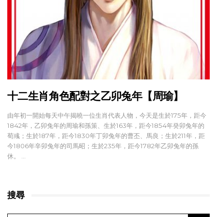
十二生肖角色配對之乙卯兔年【周瑜】
由年初一開始每天中午揭曉一位生肖代表人物，今天是生於175年，距今
1842年，乙卯兔年的周瑜和孫策、生於163年，距今1854年癸卯兔年的
荀彧；生於187年，距今1830年丁卯兔年的曹丕、馬良；生於211年，距
今1806年辛卯兔年的司馬昭；生於235年，距今1782年乙卯兔年的孫
休。 …
搜尋