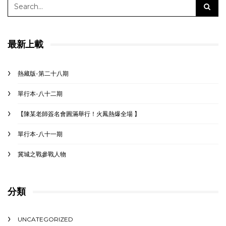
最新上載
熱藏版-第二十八期
單行本-八十二期
【陳某老師簽名會圓滿舉行！火鳳熱爆全場 】
單行本-八十一期
冀城之戰參戰人物
分類
UNCATEGORIZED