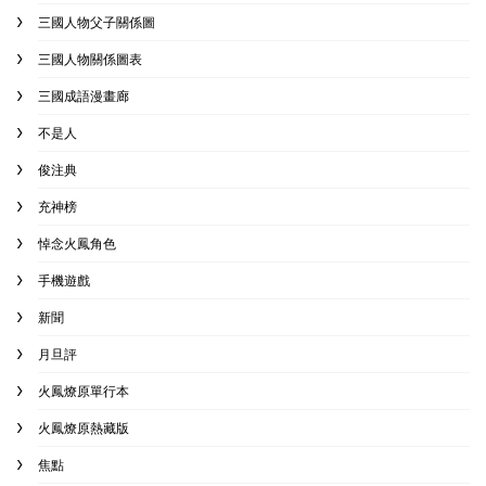
三國人物父子關係圖
三國人物關係圖表
三國成語漫畫廊
不是人
俊注典
充神榜
悼念火鳳角色
手機遊戲
新聞
月旦評
火鳳燎原單行本
火鳳燎原熱藏版
焦點