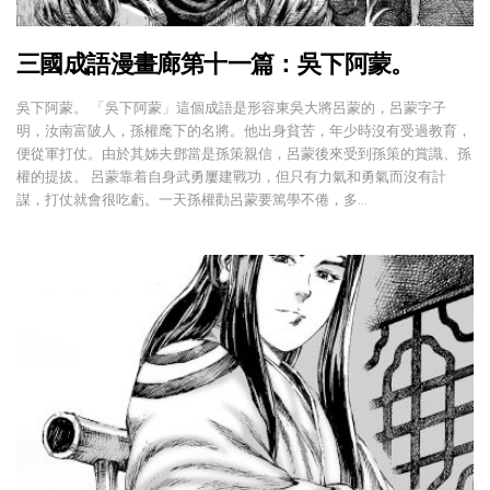
三國成語漫畫廊第十一篇：吳下阿蒙。
吳下阿蒙。 「吳下阿蒙」這個成語是形容東吳大將呂蒙的，呂蒙字子
明，汝南富陂人，孫權麾下的名將。他出身貧苦，年少時沒有受過教育，
便從軍打仗。由於其姊夫鄧當是孫策親信，呂蒙後來受到孫策的賞識、孫
權的提拔。 呂蒙靠着自身武勇屢建戰功，但只有力氣和勇氣而沒有計
謀，打仗就會很吃虧。一天孫權勸呂蒙要篤學不倦，多…