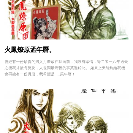
火鳳燎原孟年曆。
曾經有一份珍貴的殘兵月曆放在我面前，我沒有珍惜，等二零一八年過去
之後我才後悔莫及，人世間最痛苦的事莫過於此。 如果上天能夠給我機
會再擁有一份月曆，我希望是……萬年曆！ …