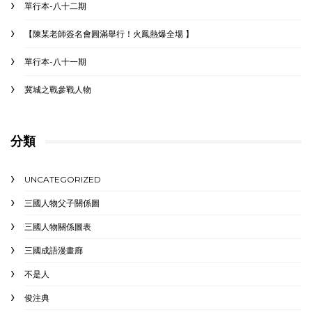
單行本-八十二期
【陳某老師簽名會圓滿舉行！火鳳熱爆全場 】
單行本-八十一期
冀城之戰參戰人物
分類
UNCATEGORIZED
三國人物父子關係圖
三國人物關係圖表
三國成語漫畫廊
不是人
俊注典