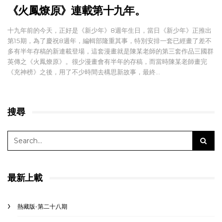
《火鳳燎原》連載第十九年。
十九年前的今天，正好是《新少年》8週年生日，當日《新少年》正推出
第15期，為了慶祝8週年，編輯部隆重其事，特別安排一套已經畫了差不
多有半年存稿的新連載登場，這套漫畫就是陳某老師的第三套作品三國群
英傳之《火鳳燎原》。很少漫畫會有半年的存稿，而當時陳某老師畫完
《充神榜》之後，用了不少時間去構思新故事，最終…
搜尋
最新上載
熱藏版-第二十八期