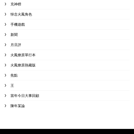
充神榜
悼念火鳳角色
手機遊戲
新聞
月旦評
火鳳燎原單行本
火鳳燎原熱藏版
焦點
王
當年今日大事回顧
陳年某論