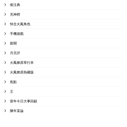
俊注典
充神榜
悼念火鳳角色
手機遊戲
新聞
月旦評
火鳳燎原單行本
火鳳燎原熱藏版
焦點
王
當年今日大事回顧
陳年某論