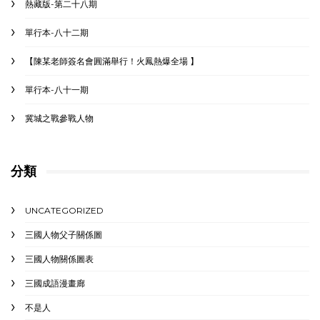
熱藏版-第二十八期
單行本-八十二期
【陳某老師簽名會圓滿舉行！火鳳熱爆全場 】
單行本-八十一期
冀城之戰參戰人物
分類
UNCATEGORIZED
三國人物父子關係圖
三國人物關係圖表
三國成語漫畫廊
不是人