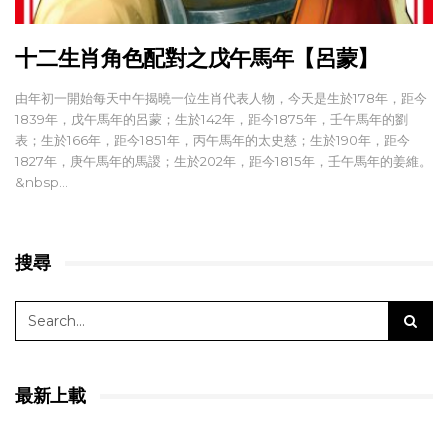
十二生肖角色配對之戊午馬年【呂蒙】
由年初一開始每天中午揭曉一位生肖代表人物，今天是生於178年，距今
1839年，戊午馬年的呂蒙；生於142年，距今1875年，壬午馬年的劉
表；生於166年，距今1851年，丙午馬年的太史慈；生於190年，距今
1827年，庚午馬年的馬謖；生於202年，距今1815年，壬午馬年的姜維。
&nbsp…
搜尋
最新上載