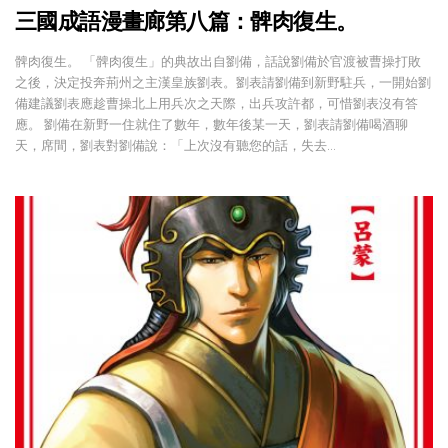
三國成語漫畫廊第八篇：髀肉復生。
髀肉復生。 「髀肉復生」的典故出自劉備，話說劉備於官渡被曹操打敗
之後，決定投奔荊州之主漢皇族劉表。劉表請劉備到新野駐兵，一開始劉
備建議劉表應趁曹操北上用兵次之天際，出兵攻許都，可惜劉表沒有答
應。 劉備在新野一住就住了數年，數年後某一天，劉表請劉備喝酒聊
天，席間，劉表對劉備說：「上次沒有聽您的話，失去…