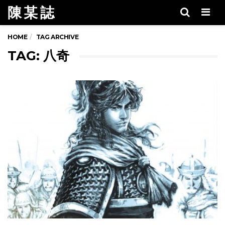
陳 某 誌
Men
HOME
TAG ARCHIVE
TAG: 八奇