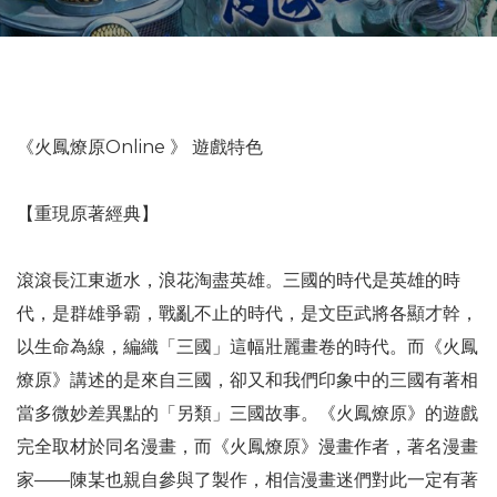
《火鳳燎原Online 》 遊戲特色
【重現原著經典】
滾滾長江東逝水，浪花淘盡英雄。三國的時代是英雄的時
代，是群雄爭霸，戰亂不止的時代，是文臣武將各顯才幹，
以生命為線，編織「三國」這幅壯麗畫卷的時代。而《火鳳
燎原》講述的是來自三國，卻又和我們印象中的三國有著相
當多微妙差異點的「另類」三國故事。《火鳳燎原》的遊戲
完全取材於同名漫畫，而《火鳳燎原》漫畫作者，著名漫畫
家——陳某也親自參與了製作，相信漫畫迷們對此一定有著