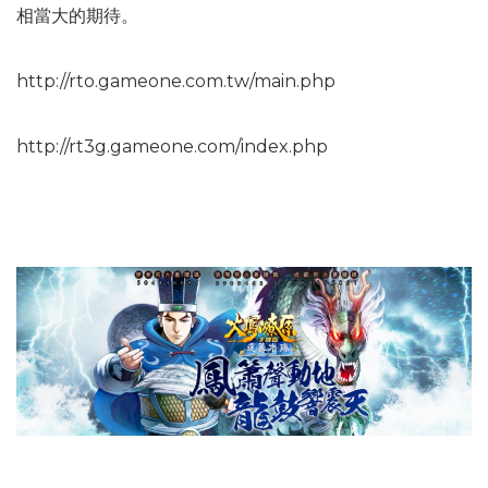
相當大的期待。
http://rto.gameone.com.tw/main.php
http://rt3g.gameone.com/index.php