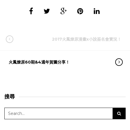
2017火鳳燎原漫畫x小說簽名會實況！
火鳳燎原60期&4週年賀圖分享！
搜尋