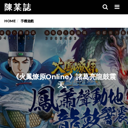
陳 某 誌
Men
HOME
手機遊戲
《火鳳燎原Online》諸葛亮龍鼓震
天。