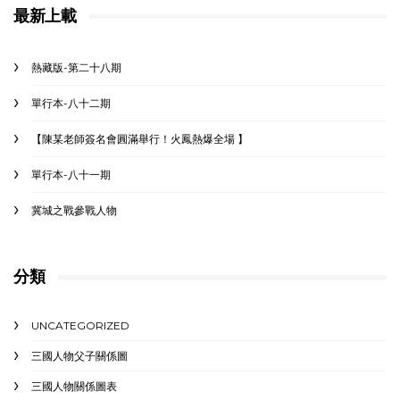
最新上載
熱藏版-第二十八期
單行本-八十二期
【陳某老師簽名會圓滿舉行！火鳳熱爆全場 】
單行本-八十一期
冀城之戰參戰人物
分類
UNCATEGORIZED
三國人物父子關係圖
三國人物關係圖表