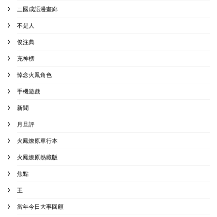
三國成語漫畫廊
不是人
俊注典
充神榜
悼念火鳳角色
手機遊戲
新聞
月旦評
火鳳燎原單行本
火鳳燎原熱藏版
焦點
王
當年今日大事回顧