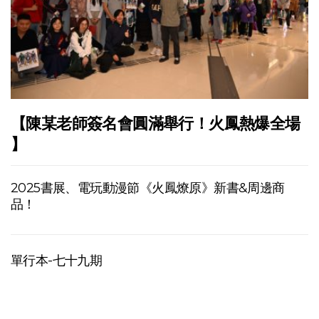
【陳某老師簽名會圓滿舉行！火鳳熱爆全場
】
2025書展、電玩動漫節《火鳳燎原》新書&周邊商
品！
單行本-七十九期