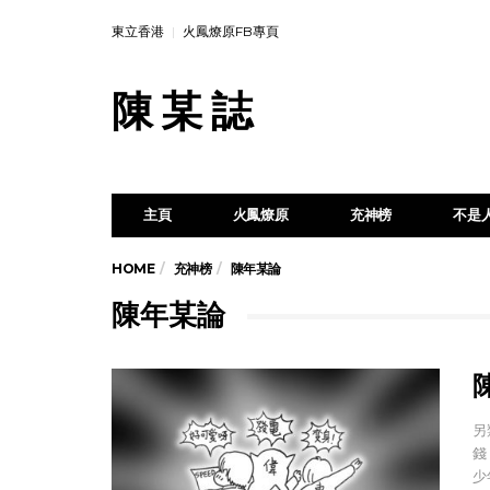
東立香港
火鳳燎原FB專頁
陳 某 誌
主頁
火鳳燎原
充神榜
不是
HOME
充神榜
陳年某論
陳年某論
陳
另
錢
少