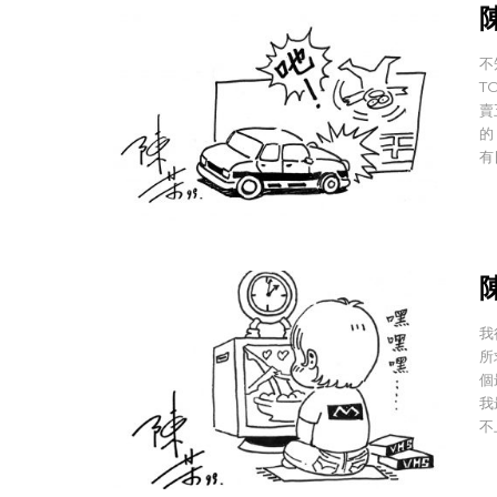
陳
不
T
賣
的
有
陳
我
所
個
我
不