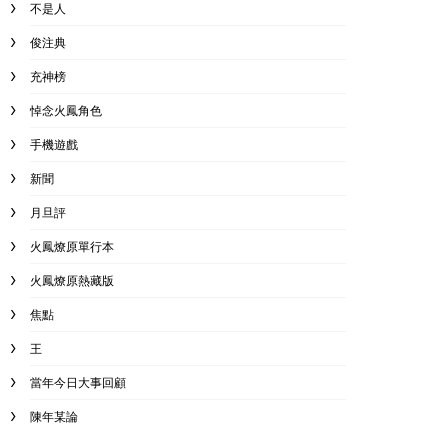
不是人
俊注典
充神榜
悼念火鳳角色
手機遊戲
新聞
月旦評
火鳳燎原單行本
火鳳燎原熱藏版
焦點
王
當年今日大事回顧
陳年某論