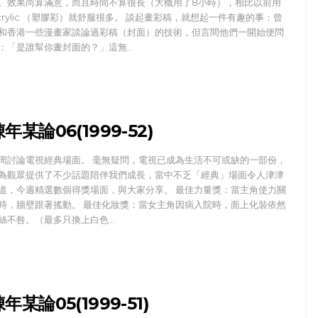
。效果尚算滿意，而且時間不算很長（大概用了8小時），相比以前用
crylic （塑膠彩）就舒服很多。 談起畫彩稿，就想起一件有趣的事：曾
和香港一些漫畫家談論過彩稿（封面）的技術，但言間他們一開始便問
：「是誰幫你畫封面的？」這無…
年某論06(1999-52)
周討論電視經典場面。 毫無疑問，電視已成為生活不可或缺的一部份，
為觀眾提供了不少話題陪伴我們成長，當中不乏「經典」場面令人津津
道，今週精選數個得獎場面，與大家分享。 最佳力量獎：當主角使力關
時，牆壁跟著搖動。 最佳化妝獎：當女主角因病入院時，面上化裝依然
絲不咎。（最多只換上白色…
年某論05(1999-51)