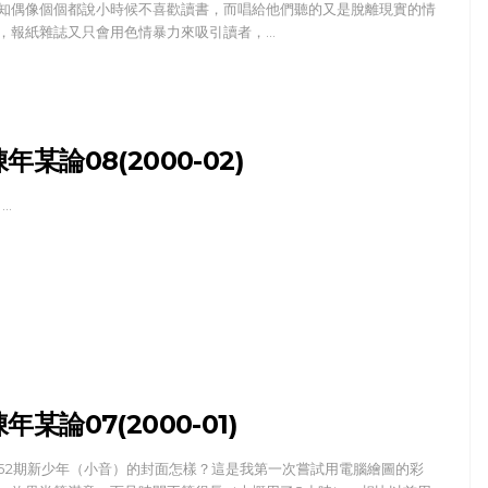
知偶像個個都說小時候不喜歡讀書，而唱給他們聽的又是脫離現實的情
，報紙雜誌又只會用色情暴力來吸引讀者，…
年某論08(2000-02)
…
年某論07(2000-01)
52期新少年（小音）的封面怎樣？這是我第一次嘗試用電腦繪圖的彩