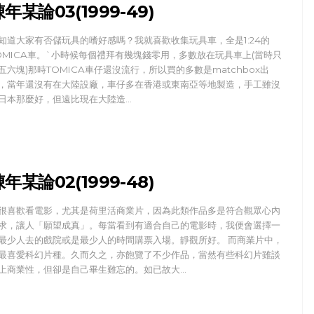
年某論03(1999-49)
知道大家有否儲玩具的嗜好感嗎？我就喜歡收集玩具車，全是1:24的
OMICA車。`小時候每個禮拜有幾塊錢零用，多數放在玩具車上(當時只
五六塊)那時TOMICA車仔還沒流行，所以買的多數是matchbox出
，當年還沒有在大陸設廠，車仔多在香港或東南亞等地製造，手工雖沒
日本那麼好，但遠比現在大陸造…
年某論02(1999-48)
很喜歡看電影，尤其是荷里活商業片，因為此類作品多是符合觀眾心內
求，讓人「願望成真」。每當看到有適合自己的電影時，我便會選擇一
最少人去的戲院或是最少人的時間購票入場。靜觀所好。 而商業片中，
最喜愛科幻片種。久而久之，亦飽覽了不少作品，當然有些科幻片雖談
上商業性，但卻是自己畢生難忘的。如已故大…