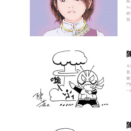
稿
A
經
我
陳
今
更
樂
門
一
陳