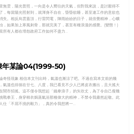
里無雲，陽光普照，一向是令人嚮往的天氣，但對我來說，是討厭得不
了，每當陽光照射到，就渾身不自在，昏昏欲睡，甚至連工作的意欲也
消失。相反烏雲蓋頂，行雷閃電，陣雨紛紛的日子，就倍覺精神，心曠
怡，如果加上寒風刺骨，那就完美了，甚至有種浪漫的感覺。(變態！)
當所有人都在埋怨政府工作如何不盡力…
年某論04(1999-50)
論奇怪現象 相信本文刊出時，氣溫也漸涼了吧。不過在寫本文前的幾
，氣溫也徘徊在廿七、八度，我已看見不少人已將皮衣搬出，且大搖大
在鬧市招搖。這不僅令我想起「鐵拳浪子」的矢吹丈，為了令自己瘦幾
挑戰拳王，身穿棉衣焗蒸氣浴那種偉大的精神，不禁令我肅然起敬。此
人仕「不屈不撓的毅力」，真的令我想將一…