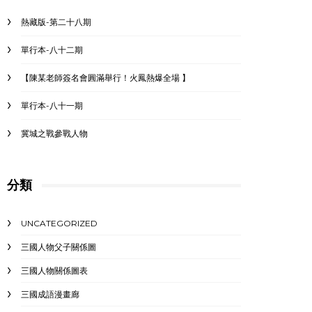
熱藏版-第二十八期
單行本-八十二期
【陳某老師簽名會圓滿舉行！火鳳熱爆全場 】
單行本-八十一期
冀城之戰參戰人物
分類
UNCATEGORIZED
三國人物父子關係圖
三國人物關係圖表
三國成語漫畫廊