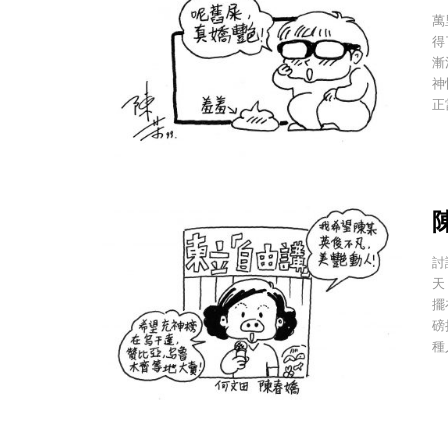
萬
得
漸
神
正
陳
討
天
擺
磅
種