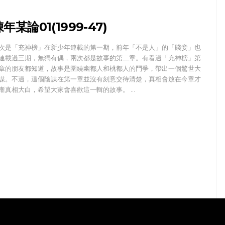
年某論01(1999-47)
次是「充神榜」在新少年連載的第一期，前年「不是人」的「賤妾」也
連載過三期，無獨有偶，兩次都是故事的第二章。有看過「充神榜」第
章的朋友都知道，故事是圍繞幽都人和桃都人的鬥爭，帶出一個驚世大
謀。不過，這個陰謀在第一章並沒有刻意交待清楚，真相會放在今章才
漸真相大白，希望大家會喜歡這一輯的故事。 …