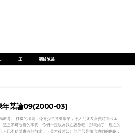
人
王
關於陳某
年某論09(2000-03)
類教育。 打機的壞處，令青少年荒廢學業，令人沉迷及浪費時間和金
，這是不可改變的事實，你們一定以為我在說教吧！那就錯了，現在的
年人已不信讀書有好前途，（長大後才知）他們只是相信他們的偶像，