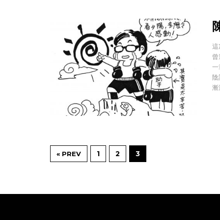
陳
這
曾
一
陰
漸
1
2
3
« PREV