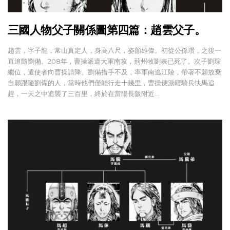
三國人物父子關係圖第四篇：趙雲父子。
趙雲，字子龍，常山真定人，身高八尺，姿顏雄偉。初從公孫瓚，之後一
直追隨劉備。208年，曹操派遣大軍南攻，荊州牧劉表已死了。次子劉琮
繼位，遣使者向曹操請降。劉備措手不及，率軍南逃江陵，帶著不願放棄
自願跟隨劉備的人，當時他們僅能行走十幾里，曹操便派輕騎兵快馬追
趕，一天之中追襲了三百里，終於在當陽長阪附近…