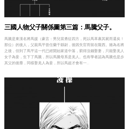
三國人物父子關係圖第三篇：馬騰父子。
馬騰是東漢名將馬援（豪言：男兒當勇征四方，死以馬革裹其屍而還矣！
那位）的後人，父親馬平曾任蘭干縣尉，後因失官而留在隴西。雖為名將
之後，但到了馬平這一代已經開始家道中落，窮得沒錢娶妻，只能娶羌人
女子為妾，生下了馬騰，所以馬騰母系是羌人。也有學者認為馬騰也是步
其父的後塵，同樣娶羌人為妾，所以馬超才會有一…