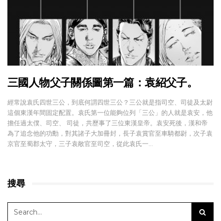
三國人物父子關係圖第一篇：袁紹父子。
經常說袁氏四世三公，到底何謂四世三公？三公就是指司空、司徒及太尉
這個東漢年間固定配置。袁氏第一位能夠位列「三公」的人就是袁安，他
擔任過太僕、司空、 司徒，共歷事了三位東漢皇帝。袁安死後，漢和帝
為了追念他的功勳，對其諸子大加冊封，長子袁賞官至車騎都尉，次子袁
京官至蜀郡太守，三子袁敞官至司空，從此袁氏一…
搜尋