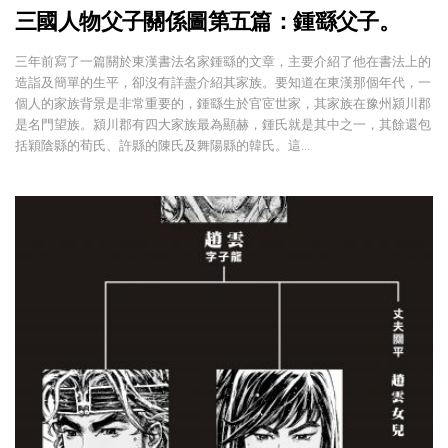
三國人物父子關係圖第五篇：鍾繇父子。
三年前寫了一篇關於東漢書法名家鍾繇的文章，主要介紹了他在書法上的
造詣及簡單的生平，卻沒有詳盡介紹其家族。要知道在東漢那個年代，一
個人的家族背景是非常重要的，鍾繇生於官宧世家，其家族在豫州潁川郡
是名門望族。潁川郡有四大家族最為顯赫，鍾氏就是其中之一，其餘還包
括穎陰縣的荀氏、許縣的陳氏及舞陽縣的韓氏。這…