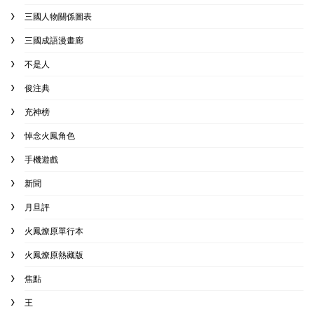
三國人物關係圖表
三國成語漫畫廊
不是人
俊注典
充神榜
悼念火鳳角色
手機遊戲
新聞
月旦評
火鳳燎原單行本
火鳳燎原熱藏版
焦點
王