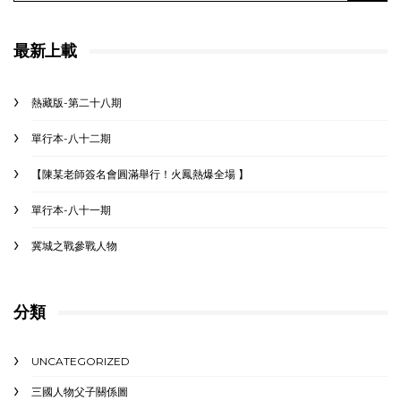
最新上載
熱藏版-第二十八期
單行本-八十二期
【陳某老師簽名會圓滿舉行！火鳳熱爆全場 】
單行本-八十一期
冀城之戰參戰人物
分類
UNCATEGORIZED
三國人物父子關係圖