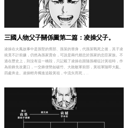
三國人物父子關係圖第二篇：凌操父子。
凌操在火鳳故事中是孫堅的舊部、孫策的替身，代孫策戰死之後，其子凌
統竟不計前嫌，仍然為孫家賣命，可說是兩代都忠於孫家的忠臣家族。不
過在歷史上，則沒有這一橋段，只記載了凌操在跟隨孫權征討黃祖時，作
為前鋒先攻夏口，一交鋒便勢如破竹、大敗敵軍前部，黃祖軍隨即大亂、
四處奔走。凌操輕舟獨進追殺黃祖，中流矢而死，…