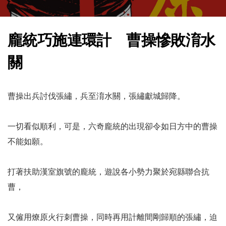
龐統巧施連環計 曹操慘敗淯水
關
曹操出兵討伐張繡，兵至淯水關，張繡獻城歸降。
一切看似順利，可是，六奇龐統的出現卻令如日方中的曹操
不能如願。
打著扶助漢室旗號的龐統，遊說各小勢力聚於宛縣聯合抗
曹，
又僱用燎原火行刺曹操，同時再用計離間剛歸順的張繡，迫