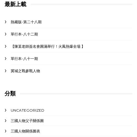
最新上載
熱藏版-第二十八期
單行本-八十二期
【陳某老師簽名會圓滿舉行！火鳳熱爆全場 】
單行本-八十一期
冀城之戰參戰人物
分類
UNCATEGORIZED
三國人物父子關係圖
三國人物關係圖表