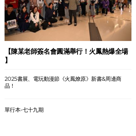
【陳某老師簽名會圓滿舉行！火鳳熱爆全場
】
2025書展、電玩動漫節《火鳳燎原》新書&周邊商
品！
單行本-七十九期