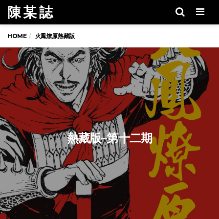
陳 某 誌
Men
HOME
火鳳燎原熱藏版
熱藏版–第十二期