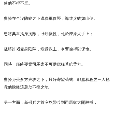
使他不得不反。
曹操在全沒防範之下遭聯軍偷襲，導致兵敗如山倒。
忠將典韋捨身抗敵，壯烈犧牲，死於燎原火手上；
猛將許褚隻身陷陣，危營救主，令曹操得以保命。
同時，龐統要脅司馬家不可供應糧草給曹方。
曹操身受多方夾攻之下，只好寄望荀彧、郭嘉和程昱三人拯
救他脫離這萬劫不復之地。
另一方面，新殘兵之首突然帶兵到司馬家大開殺戒，