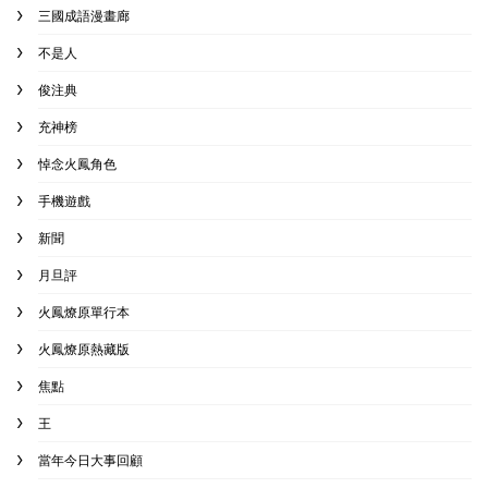
三國成語漫畫廊
不是人
俊注典
充神榜
悼念火鳳角色
手機遊戲
新聞
月旦評
火鳳燎原單行本
火鳳燎原熱藏版
焦點
王
當年今日大事回顧