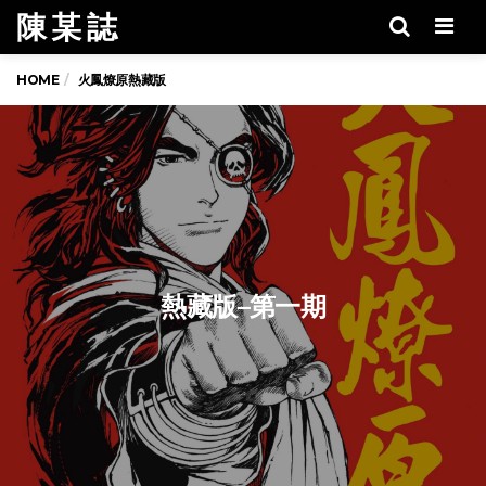
陳 某 誌
Men
HOME
火鳳燎原熱藏版
熱藏版–第一期