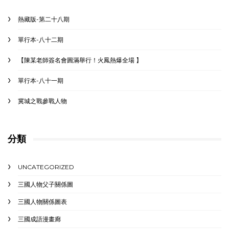
熱藏版-第二十八期
單行本-八十二期
【陳某老師簽名會圓滿舉行！火鳳熱爆全場 】
單行本-八十一期
冀城之戰參戰人物
分類
UNCATEGORIZED
三國人物父子關係圖
三國人物關係圖表
三國成語漫畫廊