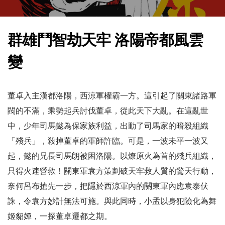
群雄鬥智劫天牢 洛陽帝都風雲
變
董卓入主漢都洛陽，西涼軍權霸一方。這引起了關東諸路軍
閥的不滿，乘勢起兵討伐董卓，從此天下大亂。在這亂世
中，少年司馬懿為保家族利益，出動了司馬家的暗殺組織
「殘兵」，殺掉董卓的軍師許臨。可是，一波未平一波又
起，懿的兄長司馬朗被困洛陽。以燎原火為首的殘兵組織，
只得火速營救！關東軍袁方策劃破天牢救人質的驚天行動，
奈何呂布搶先一步，把隱於西涼軍內的關東軍內應袁泰伏
誅，令袁方妙計無法可施。與此同時，小孟以身犯險化為舞
姬貂嬋，一探董卓遷都之期。