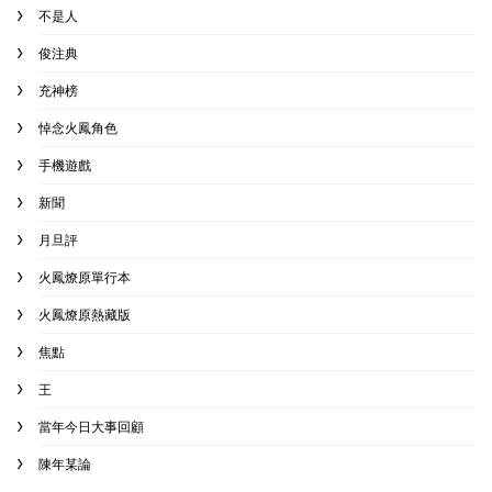
不是人
俊注典
充神榜
悼念火鳳角色
手機遊戲
新聞
月旦評
火鳳燎原單行本
火鳳燎原熱藏版
焦點
王
當年今日大事回顧
陳年某論