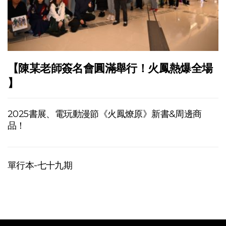
【陳某老師簽名會圓滿舉行！火鳳熱爆全場
】
2025書展、電玩動漫節《火鳳燎原》新書&周邊商
品！
單行本-七十九期