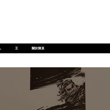
人
王
關於陳某