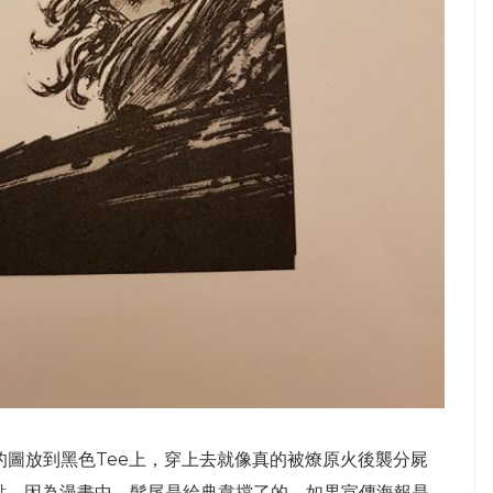
的圖放到黑色Tee上，穿上去就像真的被燎原火後襲分屍
點，因為漫畫中，髮尾是給典韋擋了的。如果宣傳海報是