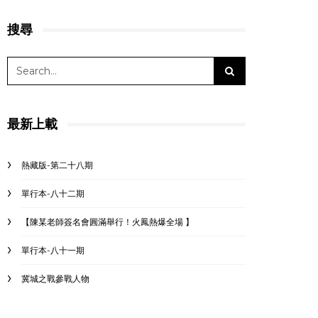
搜尋
最新上載
熱藏版-第二十八期
單行本-八十二期
【陳某老師簽名會圓滿舉行！火鳳熱爆全場 】
單行本-八十一期
冀城之戰參戰人物