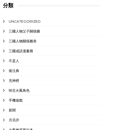
分類
UNCATEGORIZED
三國人物父子關係圖
三國人物關係圖表
三國成語漫畫廊
不是人
俊注典
充神榜
悼念火鳳角色
手機遊戲
新聞
月旦評
火鳳燎原單行本