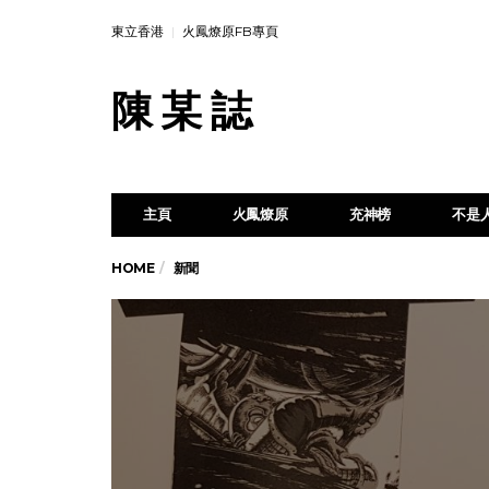
東立香港
火鳳燎原FB專頁
陳 某 誌
主頁
火鳳燎原
充神榜
不是
HOME
新聞