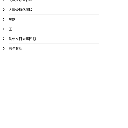
火鳳燎原熱藏版
焦點
王
當年今日大事回顧
陳年某論