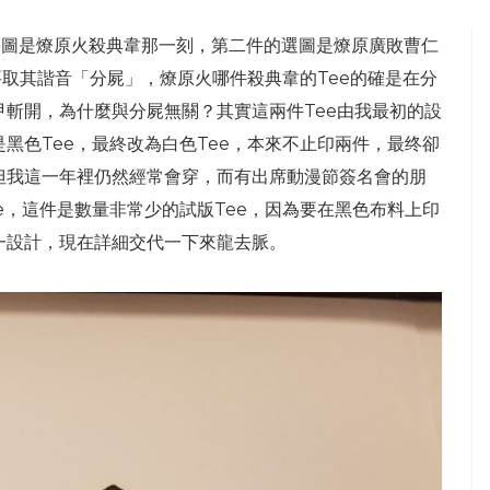
選圖是燎原火殺典韋那一刻，第二件的選圖是燎原廣敗曹仁
要取其諧音「分屍」，燎原火哪件殺典韋的Tee的確是在分
斬開，為什麼與分屍無關？其實這兩件Tee由我最初的設
黑色Tee，最終改為白色Tee，本來不止印兩件，最终卻
但我這一年裡仍然經常會穿，而有出席動漫節簽名會的朋
e，這件是數量非常少的試版Tee，因為要在黑色布料上印
一設計，現在詳細交代一下來龍去脈。