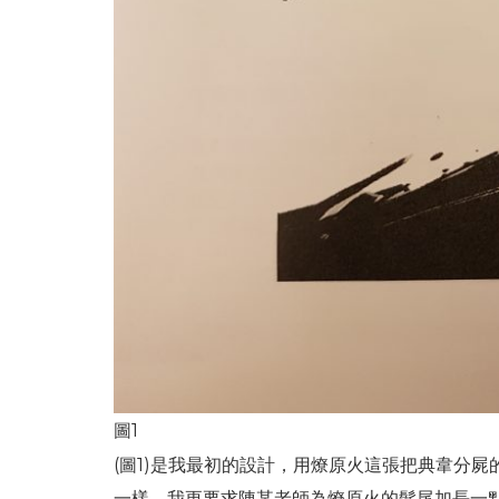
圖1
(圖1)是我最初的設計，用燎原火這張把典韋分屍
一樣，我更要求陳某老師為燎原火的髮尾加長一