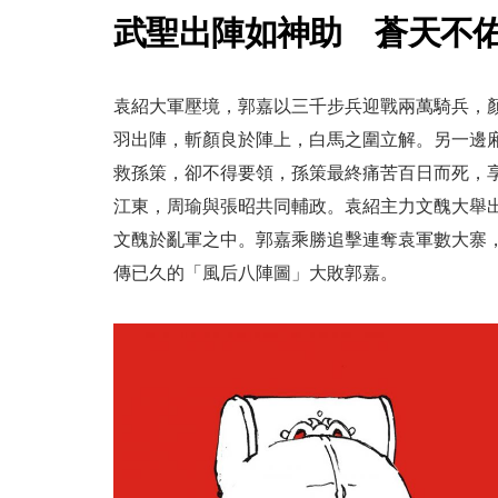
武聖出陣如神助 蒼天不
袁紹大軍壓境，郭嘉以三千步兵迎戰兩萬騎兵，
羽出陣，斬顏良於陣上，白馬之圍立解。另一邊
救孫策，卻不得要領，孫策最終痛苦百日而死，
江東，周瑜與張昭共同輔政。袁紹主力文醜大舉
文醜於亂軍之中。郭嘉乘勝追擊連奪袁軍數大寨
傳已久的「風后八陣圖」大敗郭嘉。