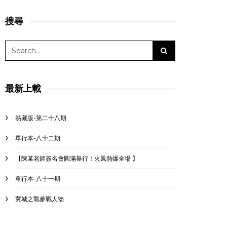
搜尋
最新上載
熱藏版-第二十八期
單行本-八十二期
【陳某老師簽名會圓滿舉行！火鳳熱爆全場 】
單行本-八十一期
冀城之戰參戰人物