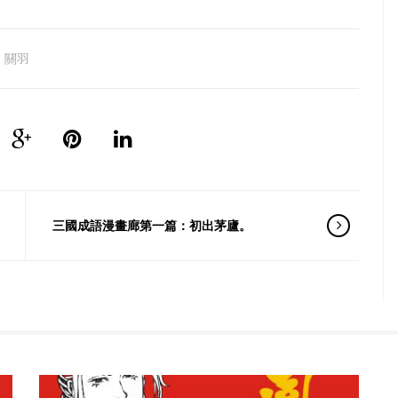
關羽
三國成語漫畫廊第一篇：初出茅廬。