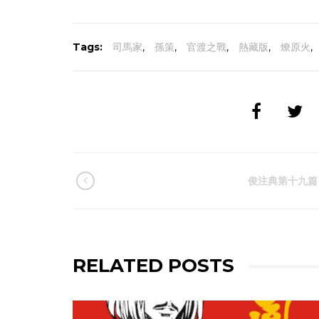
Tags:
司馬家
,
孫策
,
官渡之戰
,
熱藏版
,
燎原火
,
俊注典第十九篇
RELATED POSTS