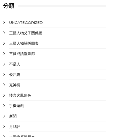
分類
UNCATEGORIZED
三國人物父子關係圖
三國人物關係圖表
三國成語漫畫廊
不是人
俊注典
充神榜
悼念火鳳角色
手機遊戲
新聞
月旦評
火鳳燎原單行本