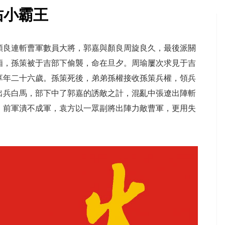
佑小霸王
顏良連斬曹軍數員大將，郭嘉與顏良周旋良久，最後派關
廂，孫策被于吉部下偷襲，命在旦夕。周瑜屢次求見于吉
享年二十六歲。孫策死後，弟弟孫權接收孫策兵權，領兵
出兵白馬，部下中了郭嘉的誘敵之計，混亂中張遼出陣斬
，前軍潰不成軍，袁方以一眾副將出陣力敵曹軍，更用失