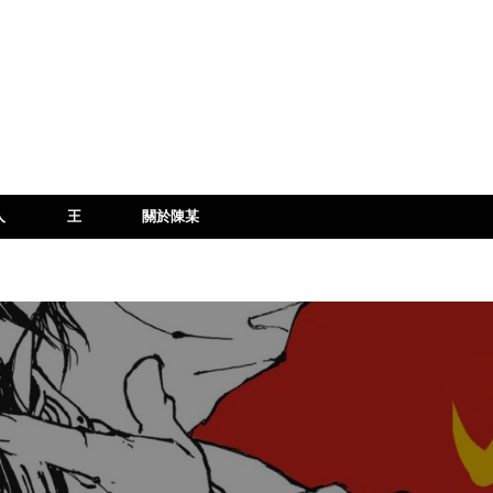
人
王
關於陳某