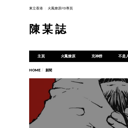
東立香港
火鳳燎原FB專頁
陳 某 誌
主頁
火鳳燎原
充神榜
不是
HOME
新聞