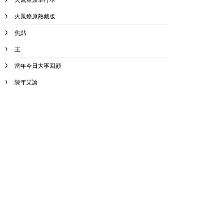
火鳳燎原熱藏版
焦點
王
當年今日大事回顧
陳年某論