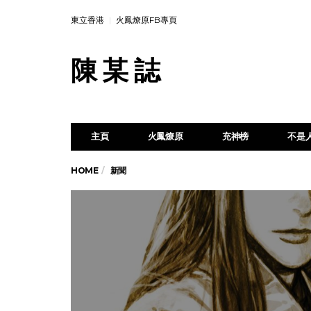
東立香港
火鳳燎原FB專頁
陳 某 誌
主頁
火鳳燎原
充神榜
不是
HOME
新聞