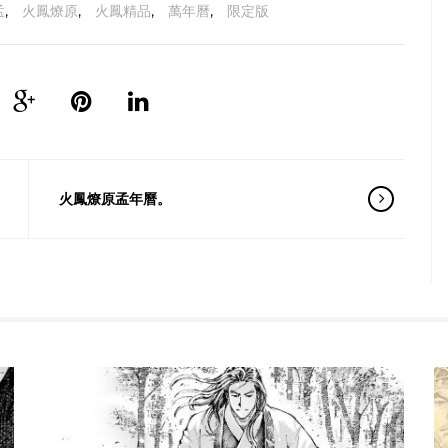
孟
,
火鳳燎原
,
火鳳精品
,
萬年曆
,
限定版
火鳳燎原孟年曆。