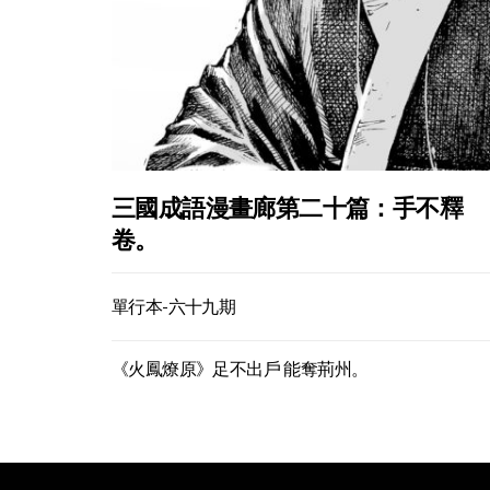
三國成語漫畫廊第二十篇：手不釋
卷。
單行本-六十九期
《火鳳燎原》足不出戶 能奪荊州。