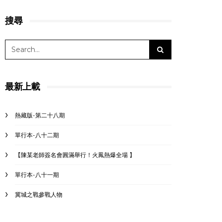
搜尋
最新上載
熱藏版-第二十八期
單行本-八十二期
【陳某老師簽名會圓滿舉行！火鳳熱爆全場 】
單行本-八十一期
冀城之戰參戰人物