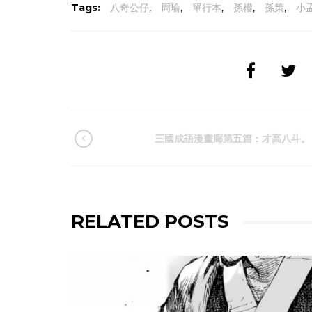
Tags:
八奇公仔
,
周瑜
,
單行本
,
孫權
,
孫策
,
小
三國成語漫畫廊第五篇：才高八斗。
RELATED POSTS