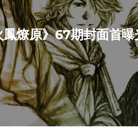
火鳳燎原》67期封面首曝