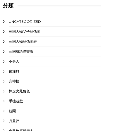
分類
UNCATEGORIZED
三國人物父子關係圖
三國人物關係圖表
三國成語漫畫廊
不是人
俊注典
充神榜
悼念火鳳角色
手機遊戲
新聞
月旦評
火鳳燎原單行本