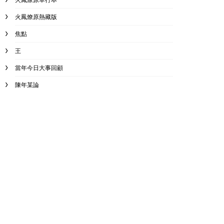
火鳳燎原熱藏版
焦點
王
當年今日大事回顧
陳年某論