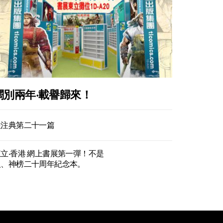
闊別兩年‧載譽歸來！
俊注典第二十一篇
立‧香港 網上書展第一彈！不是
人、神榜二十周年紀念本。