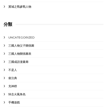
冀城之戰參戰人物
分類
UNCATEGORIZED
三國人物父子關係圖
三國人物關係圖表
三國成語漫畫廊
不是人
俊注典
充神榜
悼念火鳳角色
手機遊戲