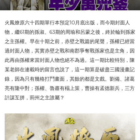
火鳳燎原六十四期單行本預定10月底出版，而今期封面人
物，繼61期的孫淑、63期的周瑜和呂蒙之後，終於輪到孫家
之主孫權。早在十期之前，赤壁之戰篇的尾聲，孫權已經當
過封面人物，其實赤壁之戰和南郡爭奪戰孫家也是主角，因
此再由孫權來當封面人物也絕不為過。這一期比較特別，陳
某老師在連載時的留言也說了，這一期算是破盡三國漫畫記
錄，因為只有幾格打鬥畫面，其餘的都是文戲。劉備、諸葛
亮有隆中對；孫權、魯肅有榻上策，曹操有孟德新兵，三方
計謀互拼，荊州之主誰屬？