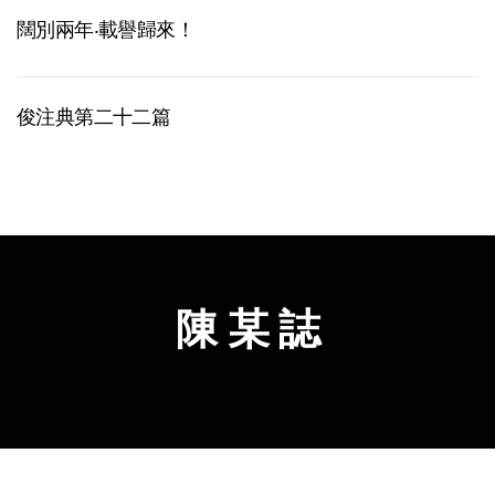
闊別兩年‧載譽歸來！
俊注典第二十二篇
陳 某 誌