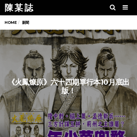
陳 某 誌
Men
HOME
新聞
《火鳳燎原》六十四期單行本10月底出
版！