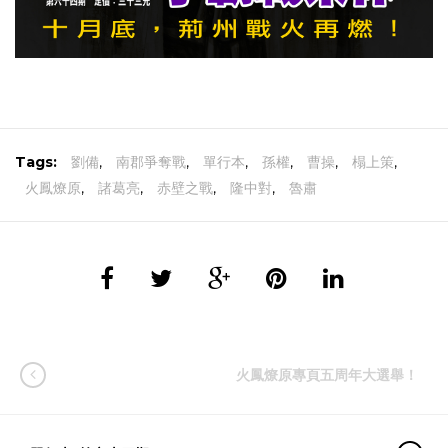
Tags:
劉備
,
南郡爭奪戰
,
單行本
,
孫權
,
曹操
,
榻上策
,
火鳳燎原
,
諸葛亮
,
赤壁之戰
,
隆中對
,
魯肅
火鳳燎原專頁五周年大選舉！