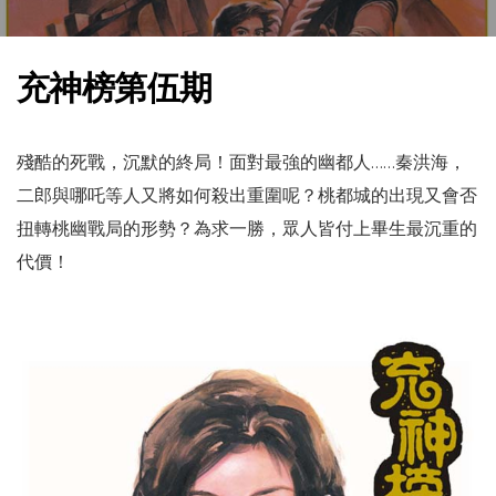
充神榜第伍期
殘酷的死戰，沉默的終局！面對最強的幽都人……秦洪海，
二郎與哪吒等人又將如何殺出重圍呢？桃都城的出現又會否
扭轉桃幽戰局的形勢？為求一勝，眾人皆付上畢生最沉重的
代價！