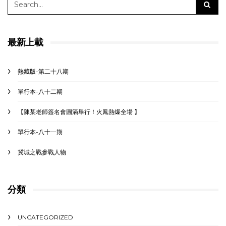
最新上載
熱藏版-第二十八期
單行本-八十二期
【陳某老師簽名會圓滿舉行！火鳳熱爆全場 】
單行本-八十一期
冀城之戰參戰人物
分類
UNCATEGORIZED