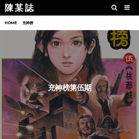
陳 某 誌
Men
HOME
充神榜
充神榜第伍期