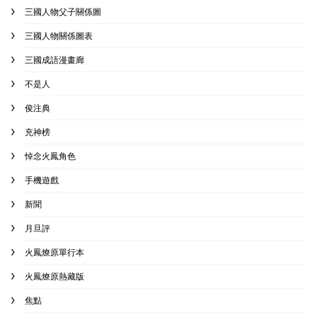
三國人物父子關係圖
三國人物關係圖表
三國成語漫畫廊
不是人
俊注典
充神榜
悼念火鳳角色
手機遊戲
新聞
月旦評
火鳳燎原單行本
火鳳燎原熱藏版
焦點