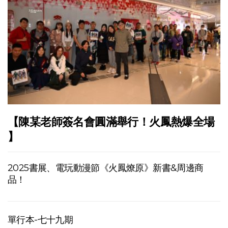
【陳某老師簽名會圓滿舉行！火鳳熱爆全場
】
2025書展、電玩動漫節《火鳳燎原》新書&周邊商
品！
單行本-七十九期