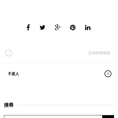
充神榜第肆期
不是人
搜尋