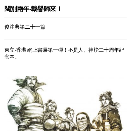
闊別兩年‧載譽歸來！
俊注典第二十一篇
東立‧香港 網上書展第一彈！不是人、神榜二十周年紀
念本。