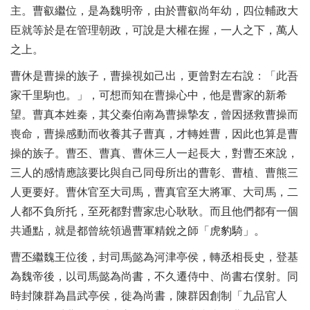
主。曹叡繼位，是為魏明帝，由於曹叡尚年幼，四位輔政大
臣就等於是在管理朝政，可說是大權在握，一人之下，萬人
之上。
曹休是曹操的族子，曹操視如己出，更曾對左右說：「此吾
家千里駒也。」，可想而知在曹操心中，他是曹家的新希
望。曹真本姓秦，其父秦伯南為曹操摯友，曾因拯救曹操而
喪命，曹操感動而收養其子曹真，才轉姓曹，因此也算是曹
操的族子。曹丕、曹真、曹休三人一起長大，對曹丕來說，
三人的感情應該要比與自己同母所出的曹彰、曹植、曹熊三
人更要好。曹休官至大司馬，曹真官至大將軍、大司馬，二
人都不負所托，至死都對曹家忠心耿耿。而且他們都有一個
共通點，就是都曾統領過曹軍精銳之師「虎豹騎」。
曹丕繼魏王位後，封司馬懿為河津亭侯，轉丞相長史，登基
為魏帝後，以司馬懿為尚書，不久遷侍中、尚書右僕射。同
時封陳群為昌武亭侯，徙為尚書，陳群因創制「九品官人