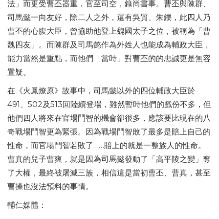
法」而更受曹丕器重，官至司空，錄尚書事。曹丕與陳群、
司馬懿一向友好，除二人之外，還有吳質、朱鑠，此四人乃
曹丕的心腹大臣，曾協助他登上魏國太子之位，被稱為「曹
魏四友」。而陳群及司馬懿作為外姓人也能成為輔政大臣，
能力當然是重點，而他們「當時」對曹丕的的忠誠更是無容
置疑。
在《火鳳燎原》故事中，司馬懿以外的四位輔政大臣於
491、502及513回陸續登場，雖然暫時他們的戲份不多，但
他們四人將來在官場鬥智的機會卻很多，應該要比現在的八
奇戰場鬥智更為緊張。因為戰場鬥智敗了最多是賠上自己的
性命，而官場鬥智若敗了……賠上的就是一整族人的性命。
曹真的兒子曹爽，就是因為司馬懿發動了「高平陵之變」奪
了大權，最終被屠滅三族，相信這是當初曹丕、曹真，甚至
曹操也沒法預料的事情。
輔仁媒體：