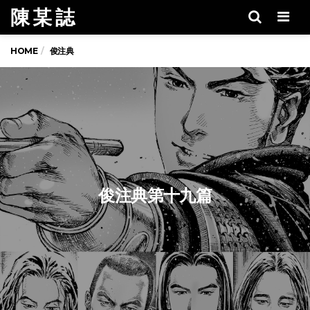
陳 某 誌
Men
HOME
俊注典
俊注典第十九篇