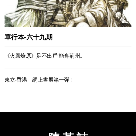
單行本-六十九期
《火鳳燎原》足不出戶 能奪荊州。
東立‧香港 網上書展第一彈！