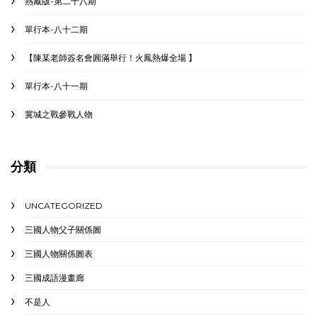
熱藏版-第二十八期
單行本-八十二期
【陳某老師簽名會圓滿舉行！火鳳熱爆全場 】
單行本-八十一期
冀城之戰參戰人物
分類
UNCATEGORIZED
三國人物父子關係圖
三國人物關係圖表
三國成語漫畫廊
不是人