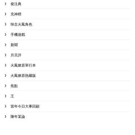
俊注典
充神榜
悼念火鳳角色
手機遊戲
新聞
月旦評
火鳳燎原單行本
火鳳燎原熱藏版
焦點
王
當年今日大事回顧
陳年某論