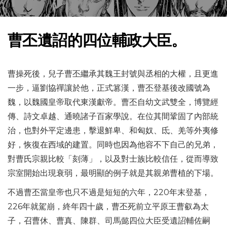
曹丕遺詔的四位輔政大臣。
曹操死後，兒子曹丕繼承其魏王封號與丞相的大權，且更進
一步，逼劉協禪讓於他，正式篡漢，曹丕登基後改國號為
魏，以魏國皇帝取代東漢獻帝。曹丕自幼文武雙全，博覽經
傳、詩文卓越、通曉諸子百家學說。在位其間鞏固了內部統
治，也對外平定邊患，擊退鮮卑、和匈奴、氐、羌等外夷修
好，恢復在西域的建置。同時也因為他容不下自己的兄弟，
對曹氏宗親比較「刻薄」，以及對士族比較信任，從而導致
宗室開始出現衰弱，最明顯的例子就是其親弟曹植的下場。
不過曹丕當皇帝也只不過是短短的六年，220年末登基，
226年就駕崩，終年四十歲，曹丕死前立平原王曹叡為太
子，召曹休、曹真、陳群、司馬懿四位大臣受遺詔輔佐嗣