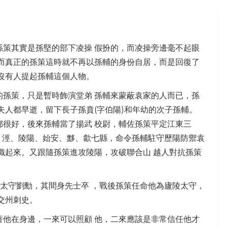
孫策其實是孫堅的部下凌操 假扮的，而凌操旁邊毫不起眼
，而真正的孫策這時就不再以孫輔的身份自居，而是回復了
沒有人提起孫輔這個人物。
的孫策，只是暫時飾演堂弟 孫輔來蒙蔽袁家的人而已，孫
夫人都早逝，留下長子孫賁(字伯陽)和年幼的次子孫輔。
都很好，後來孫輔當了揚武 校尉，輔佐孫策平定江東三
 、涇、陵陽、始安、黟、歙七縣，命令孫輔駐守歷陽防禦袁
織起來。又跟隨孫策進攻陵陽，攻破聯合山 越人對抗孫策
郡太守劉勳，其間身先士卒 ，戰後孫策任命他為廬陵太守，
交州刺史。
著他在身邊，一來可以照顧 他，二來應該是非常信任他才