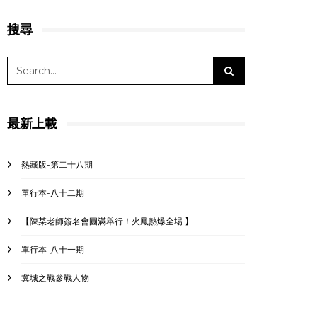
搜尋
最新上載
熱藏版-第二十八期
單行本-八十二期
【陳某老師簽名會圓滿舉行！火鳳熱爆全場 】
單行本-八十一期
冀城之戰參戰人物