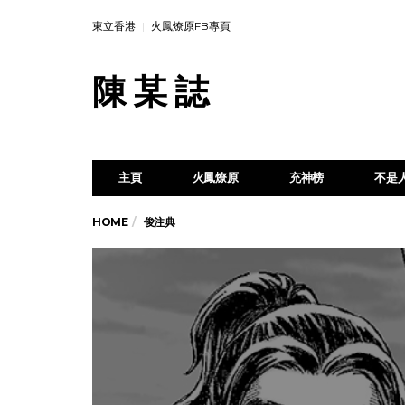
東立香港
火鳳燎原FB專頁
陳 某 誌
主頁
火鳳燎原
充神榜
不是
HOME
俊注典