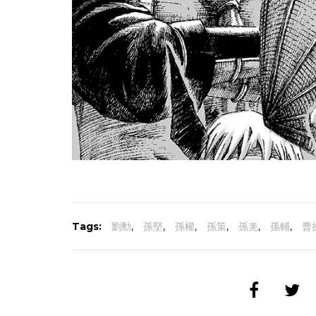
Tags:
劉勳
,
孫堅
,
孫權
,
孫策
,
孫羌
,
孫輔
,
曹