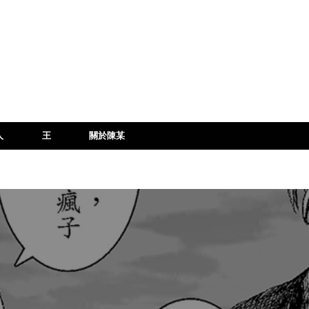
人
王
關於陳某