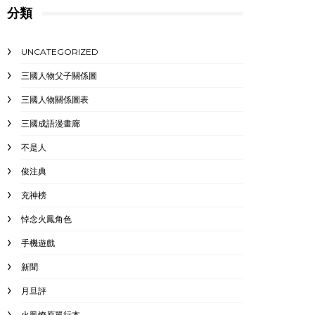
分類
UNCATEGORIZED
三國人物父子關係圖
三國人物關係圖表
三國成語漫畫廊
不是人
俊注典
充神榜
悼念火鳳角色
手機遊戲
新聞
月旦評
火鳳燎原單行本