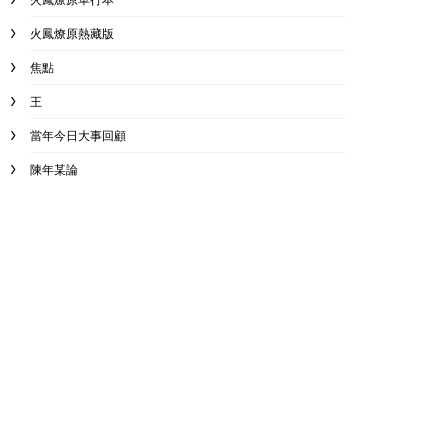
火鳳燎原熱藏版
焦點
王
當年今日大事回顧
陳年某論