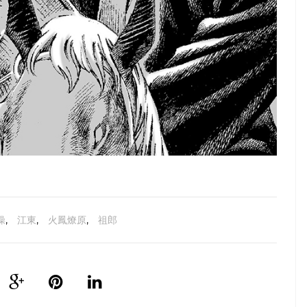
操
,
江東
,
火鳳燎原
,
祖郎