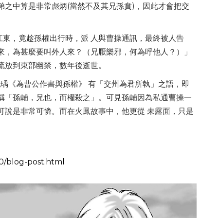
弟之中算是非常彪炳(當然不及其兄孫賁)，因此才會把交
江東，竟趁孫權出行時，派 人與曹操通訊，最終被人告
 來，為甚麼要叫外人來？（兄厭樂邪，何為呼他人？）」
流放到東部幽禁，數年後逝世。
阮瑀《為曹公作書與孫權》 有「交州為君所執」之語，即
中稱「孫輔，兄也，而權殺之」。可見孫輔因為私通曹操一
可說是非常可憐。而在火鳳故事中，他更從 未露面，只是
10/blog-post.html