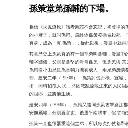
孫策堂弟孫輔的下場。
相信《火鳳燎原》讀者應該不會忘記，初登場的
的小麻子，就叫孫輔。最終偽孫策凌操被殺死 
真身，成為「真 孫策」，從此以後，漫畫中就再
其實歷史上孫策真的有一個堂弟叫孫輔，漫畫中
輔字國儀，父親是孫堅的哥哥孫羌，但孫羌與 其
孫輔從小由兄長孫賁獨力撫養成人，兩兄弟感情
郡。建安二年（197年），孫策討伐丹楊、宣城
術，同時招攬人 民，將因戰亂流散江東的人民組
的祖郎，並將他生擒。
建安四年（199年），孫輔又隨同孫策攻擊廬江
安撫屬城，分別置官吏。後遷平南將軍，假 節領
孫策一直也很器重這個堂弟，所以每次打仗都帶