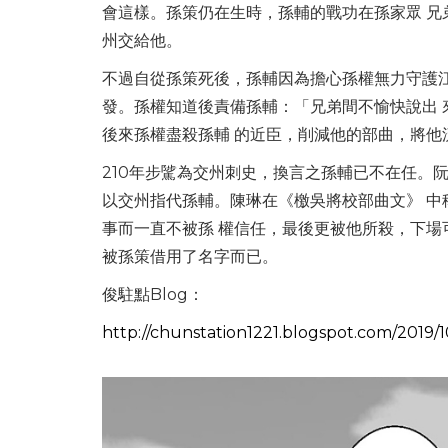
會這樣。孫策仍在生時，孫輔的戰功在孫家眾 兄
州交給他。
不過自從孫策死後，孫輔因為擔心孫權無力守護
發。孫權知道後責備孫輔：「兄弟間不愉快說出
後來孫權盡殺孫輔 的近臣，削減他的部曲，將他
210年步騭為交州刺史，換言之孫輔已不在任。
以交州指代孫輔。陳琳在《檄吳將校部曲文》 
事而一直不被孫 權信任，最後更被他所殺，下場
被孫策借用了名字而已。
俊駐點Blog：
http://chunstation1221.blogspot.com/2019/