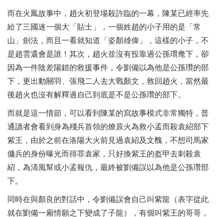
而在火鳳故事中，趙火初登場殺許臨的一幕，陳某已經率先
給了三國迷一個大「貼士」，一個姓趙的小子用的是「常
山」劍法，而且一看就知道「姿顏雄偉」，這樣的小子，不
是趙雲還會是誰！其次，趙火並沒有投靠過公孫瓚麾下，卻
因為一件陰差陽錯的救援事件，令劉備以為他是公孫瓚的部
下，更出動關羽、張飛二人去大戰顏文，救回趙火，當然最
後趙火也沒有解釋過自己到底是不是公孫瓚的部下。
而就是這一情節，可以看到陳某的寫故事模式非常獨特，普
通讀者會看到身為殘兵首領的燎原火為救小孟而殺袁紹部下
紫王，由於之前在洛陽大火前見過袁紹及文醜，不想司馬家
傭兵的身份曝光而得罪袁家，只好換紫王的盔甲去刺殺袁
紹，為清風幫或小孟報仇，最終被劉備誤以為他是公孫瓚部
下。
同時在與顏良的對話中，令劉備誤會自己叫紫龍（表字從此
就在劉備一廂情願之下變成了子龍），有個叫紫王的哥哥，