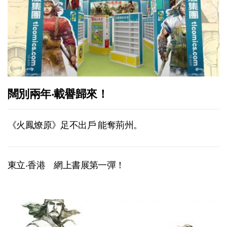
闊別兩年‧載譽歸來！
《火鳳燎原》足不出戶 能奪荊州。
東立‧香港 網上書展第一彈！