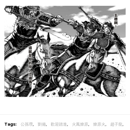
Tags:
公孫瓚
,
劉備
,
歡迎踏進
,
火鳳燎原
,
燎原火
,
趙子龍
,