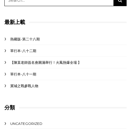
最新上載
熱藏版-第二十八期
單行本-八十二期
【陳某老師簽名會圓滿舉行！火鳳熱爆全場 】
單行本-八十一期
冀城之戰參戰人物
分類
UNCATEGORIZED