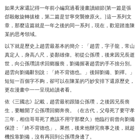
如果大家還記得一年前小編寫過看漫畫讀細節(第一篇是張
郃殺敵旋轉拔槍，第二篇是甘寧突襲燎原火。)這一系列文
章，那麼這篇就是一年之後的同一系列，現在，歡迎踏進陳
某的思考領域。
以下就是歷史上趙雲最基本的簡介：「趙雲，字子龍，常山
真定人，身高八尺，姿顏雄偉。初從公孫瓚，後來因兄長逝
世，向公孫瓚請求回鄉服喪，劉備握著趙雲的手不捨分別。
趙雲向劉備辭別說：「終不背德也。」後歸劉備、劉禪。」
短短一百個字不夠，卻可以在陳某的巧妙安排下還原歷史，
更在漫畫中一一呈現給讀者看。
依《三國志》記載，趙雲最初跟隨公孫瓚，之後因兄長喪
生，要離開了公孫瓚回鄉奔喪。（在古代，父母死了要守孝
三年，相信哥哥死了應該不用守那麼久）他臨行前曾向劉備
保證：「終不背德也」。果然，後來他辦完喪事之後，就趁
機投靠劉備，沒有再回到公孫瓚身邊了。