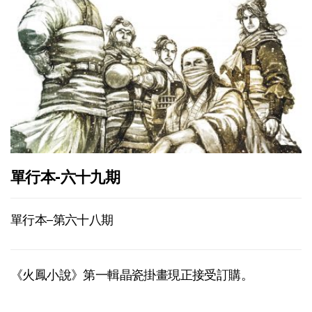
單行本-六十九期
單行本–第六十八期
《火鳳小說》第一輯晶瓷掛畫現正接受訂購。