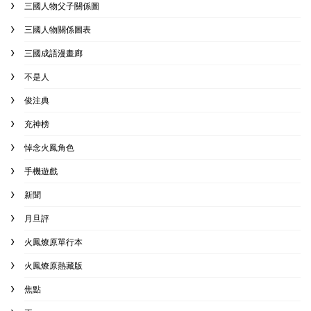
三國人物父子關係圖
三國人物關係圖表
三國成語漫畫廊
不是人
俊注典
充神榜
悼念火鳳角色
手機遊戲
新聞
月旦評
火鳳燎原單行本
火鳳燎原熱藏版
焦點