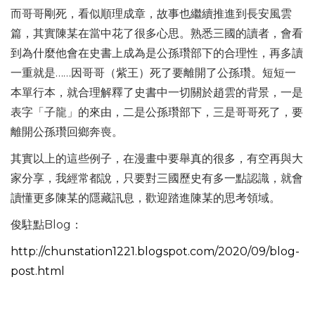
而哥哥剛死，看似順理成章，故事也繼續推進到長安風雲
篇，其實陳某在當中花了很多心思。熟悉三國的讀者，會看
到為什麼他會在史書上成為是公孫瓚部下的合理性，再多讀
一重就是……因哥哥（紫王）死了要離開了公孫瓚。短短一
本單行本，就合理解釋了史書中一切關於趙雲的背景，一是
表字「子龍」的來由，二是公孫瓚部下，三是哥哥死了，要
離開公孫瓚回鄉奔喪。
其實以上的這些例子，在漫畫中要舉真的很多，有空再與大
家分享，我經常都說，只要對三國歷史有多一點認識，就會
讀懂更多陳某的隱藏訊息，歡迎踏進陳某的思考領域。
俊駐點Blog：
http://chunstation1221.blogspot.com/2020/09/blog-
post.html