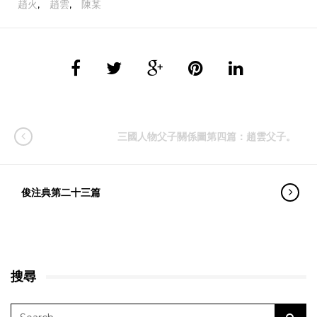
趙火
,
趙雲
,
陳某
三國人物父子關係圖第四篇：趙雲父子。
俊注典第二十三篇
搜尋